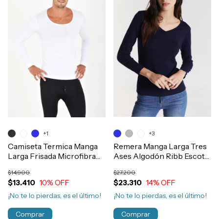
+1
+3
Camiseta Termica Manga
Remera Manga Larga Tres
Larga Frisada Microfibra
Ases Algodón Ribb Escote
Hombre Art.111
V Mujer Art.4006
$14.900
$27.200
$13.410
10
% OFF
$23.310
14
% OFF
¡No te lo pierdas, es el último!
¡No te lo pierdas, es el último!
Comprar
Comprar