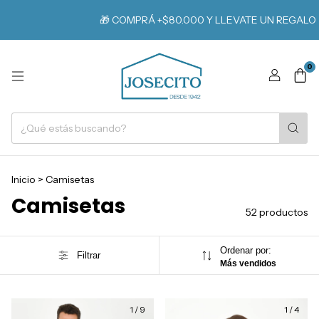
⚡️ 
🎁 COMPRÁ +$80.000 Y LLEVATE UN REGALO
0
Inicio
>
Camisetas
Camisetas
52 productos
Ordenar por:
Filtrar
Más vendidos
1
/
9
1
/
4