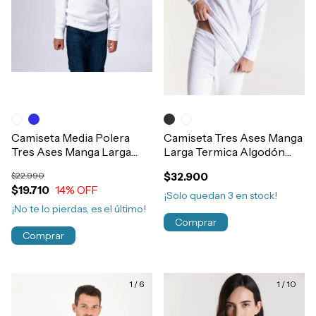
Camiseta Media Polera
Camiseta Tres Ases Manga
Tres Ases Manga Larga
Larga Termica Algodón
Termica Algodón Niños
Morley Hombre Art.601
$22.990
$32.900
Art.608
$19.710
14
% OFF
¡Solo quedan
3
en stock!
¡No te lo pierdas, es el último!
Comprar
Comprar
1
/
6
1
/
10