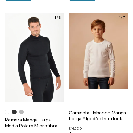
1
/
6
1
/
7
+1
Camiseta Habanno Manga
Larga Algodón Interlock
Remera Manga Larga
Termica Niños T2 al 14
Media Polera Microfibra
$16.500
Art.513
Termica Frisada Hombre