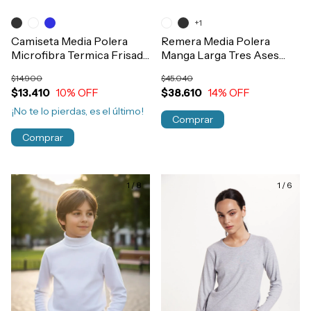
+1
Camiseta Media Polera
Remera Media Polera
Microfibra Termica Frisada
Manga Larga Tres Ases
Niños Art.122
Termica Algodón Morley
$14.900
$45.040
Hombre Art.609
$13.410
10
% OFF
$38.610
14
% OFF
¡No te lo pierdas, es el último!
Comprar
Comprar
1
/
8
1
/
6