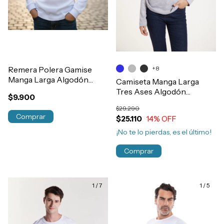
Remera Polera Gamise
+8
Manga Larga Algodón
Camiseta Manga Larga
Interlock Niños Art.480-
Tres Ases Algodón
$9.900
481
Interlock Invierno Art.110
$29.290
Comprar
$25.110
14
% OFF
¡No te lo pierdas, es el último!
Comprar
1
/
7
1
/
5