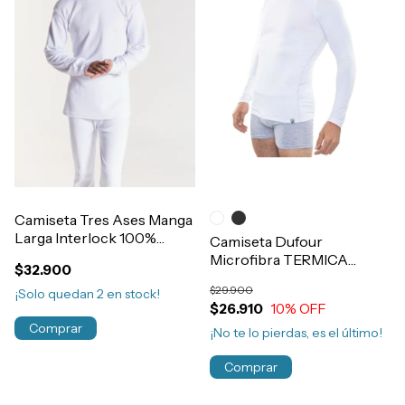
Camiseta Tres Ases Manga
Larga Interlock 100%
Camiseta Dufour
Algodón Grueso Art.411
Microfibra TERMICA
$32.900
Manga Larga Segunda Piel
$29.900
¡Solo quedan
2
en stock!
Hombre Art.11945
$26.910
10
% OFF
Comprar
¡No te lo pierdas, es el último!
Comprar