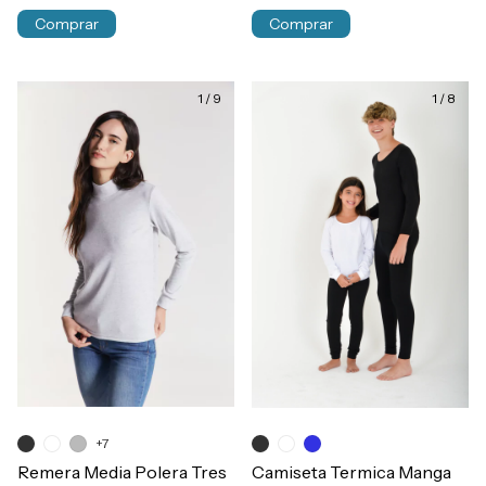
Comprar
Comprar
1
/
9
1
/
8
+7
Remera Media Polera Tres
Camiseta Termica Manga