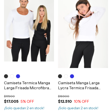
Camiseta Termica Manga
Camiseta Manga Larga
Larga Frisada Microfibra
Lycra Termica Frisada
Hombre Mujer Art.2930
Invierno Niños Art.2941
$17.900
$13.900
$17.005
5
% OFF
$12.510
10
% OFF
¡Solo quedan
2
en stock!
¡Solo quedan
2
en stock!