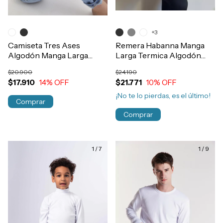
+3
Camiseta Tres Ases
Remera Habanna Manga
Algodón Manga Larga
Larga Termica Algodón
Termica Niños Art.601
Morley Mujer Art.1105
$20.900
$24.190
$17.910
14
% OFF
$21.771
10
% OFF
¡No te lo pierdas, es el último!
Comprar
Comprar
1
/
7
1
/
9