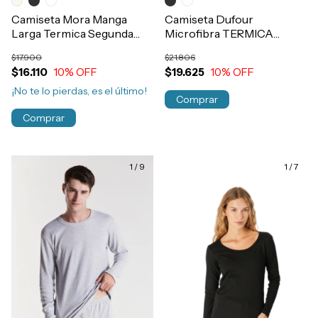
Camiseta Mora Manga
Camiseta Dufour
Larga Termica Segunda
Microfibra TERMICA
Piel Al Cuerpo Mujer
Manga Larga Niños
$17.900
$21.806
Art.1704
Art.11952
$16.110
10
% OFF
$19.625
10
% OFF
¡No te lo pierdas, es el último!
Comprar
Comprar
1
/
9
1
/
7