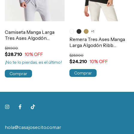
Camiseta Manga Larga
+1
Tres Ases Algodón
Remera Tres Ases Manga
Invierno Interlock Hombre
Larga Algodón Ribb
$31.900
Art.511
Invierno Art.4005
$28.710
10
% OFF
$26.900
$24.210
10
% OFF
¡No te lo pierdas, es el último!
Comprar
Comprar
hola@casajosecito.com.ar