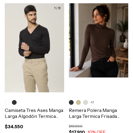
1
/
8
1
/
10
+7
Camiseta Tres Ases Manga
Remera Polera Manga
Larga Algodón Termica
Larga Termica Frisada
Escote V Hombre Art.603
Algodon Morley Mujer
$34.550
$19.900
Art.1751
$17.910
10
% OFF