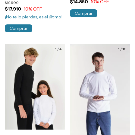
$14.850
10
% OFF
$19.900
Art.121
$17.910
10
% OFF
Comprar
¡No te lo pierdas, es el último!
Comprar
1
/
4
1
/
10