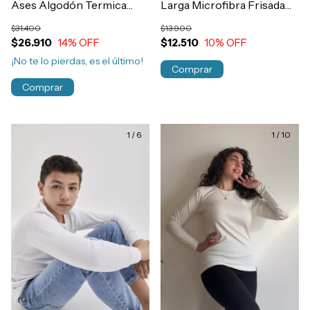
Ases Algodón Termica
Larga Microfibra Frisada
Invierno Mujer Art.213
Niños T4-16 Art.112
$31.400
$13.900
$26.910
14
% OFF
$12.510
10
% OFF
¡No te lo pierdas, es el último!
Comprar
Comprar
1
/
6
1
/
10