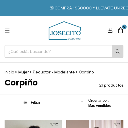
🎁 COMPRÁ +$80.000 Y LLEVATE UN REGALO
0
Inicio
>
Mujer
>
Reductor - Modelante
>
Corpiño
Corpiño
21 productos
Ordenar por:
Filtrar
Más vendidos
1
/
10
1
/
7