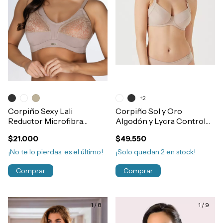
+2
Corpiño Sexy Lali
Corpiño Sol y Oro
Reductor Microfibra
Algodón y Lycra Control
Encaje Sin Aro T100-125
Con Aro Doble Tela
$21.000
$49.550
Art.2001
Art.46133
¡No te lo pierdas, es el último!
¡Solo quedan
2
en stock!
Comprar
Comprar
1
/
8
1
/
9