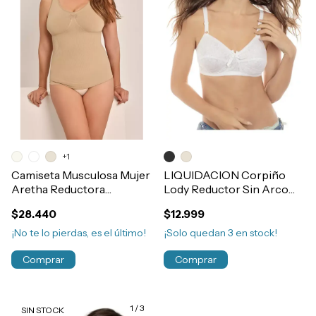
+1
Camiseta Musculosa Mujer
LIQUIDACION Corpiño
Aretha Reductora
Lody Reductor Sin Arco
Modelante Microfibra
Microfibra & Puntilla
$28.440
$12.999
Bretel Ancho Sin Costura
Art.6129
Art.964
¡No te lo pierdas, es el último!
¡Solo quedan
3
en stock!
Comprar
Comprar
1
/
3
SIN STOCK