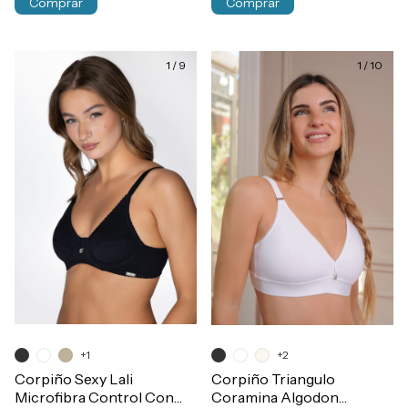
Comprar
Comprar
1
/
9
1
/
10
+1
+2
Corpiño Sexy Lali
Corpiño Triangulo
Microfibra Control Con
Coramina Algodon