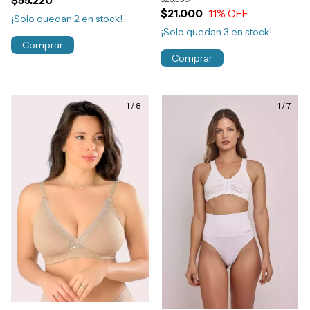
$55.220
Art.527
$21.000
11
% OFF
¡Solo quedan
2
en stock!
¡Solo quedan
3
en stock!
Comprar
Comprar
1
/
8
1
/
7