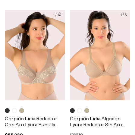
1
/
10
1
/
6
Corpiño Lidia Reductor
Corpiño Lidia Algodon
Con Aro Lycra Puntilla
Lycra Reductor Sin Aro
T90-120 Art.523
Bretel Ancho T90-115
$23.530