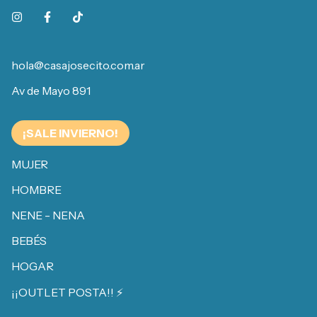
hola@casajosecito.com.ar
Av de Mayo 891
¡SALE INVIERNO!
MUJER
HOMBRE
NENE - NENA
BEBÉS
HOGAR
¡¡OUTLET POSTA!! ⚡️