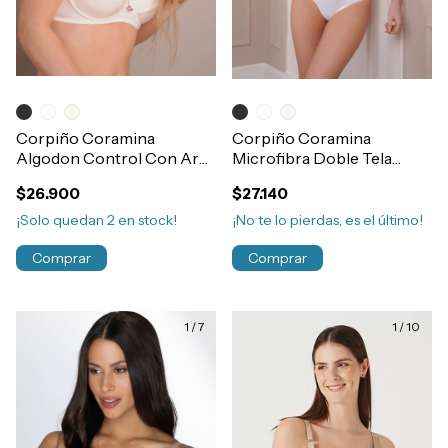
Corpiño Coramina
Corpiño Coramina
Algodon Control Con Aro
Microfibra Doble Tela
y Base Doble Tela T90/120
Abertura Broche Frontal
$26.900
$27.140
Art.461
90 al 120 Art.367
¡Solo quedan
2
en stock!
¡No te lo pierdas, es el último!
Comprar
Comprar
1
/
7
1
/
10