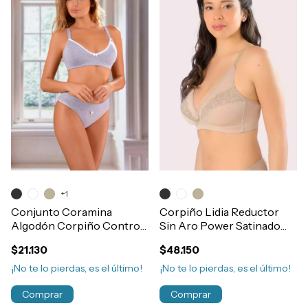
+1
Conjunto Coramina
Corpiño Lidia Reductor
Algodón Corpiño Control
Sin Aro Power Satinado
y Vedetina 90/110 Art.166
T95-130 Art.504
$21.130
$48.150
¡No te lo pierdas, es el último!
¡No te lo pierdas, es el último!
Comprar
Comprar