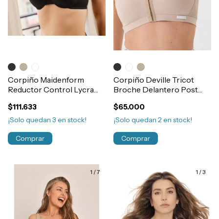
Corpiño Maidenform
Corpiño Deville Tricot
Reductor Control Lycra
Broche Delantero Post
Puntilla Con Aro Art.103
Cirugia Modelante Art.300
$111.633
$65.000
¡Solo quedan
3
en stock!
¡Solo quedan
2
en stock!
Comprar
Comprar
1
/
7
1
/
3