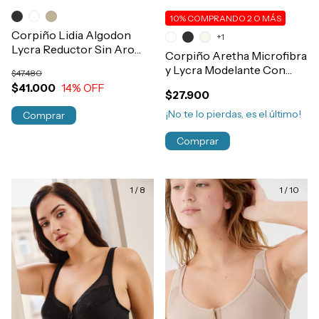
10%
COMPRANDO 2 O MÁS
Corpiño Lidia Algodon
+1
Lycra Reductor Sin Aro
Corpiño Aretha Microfibra
T95-130 Art.557
y Lycra Modelante Con
$47.480
Broche Delantero Sin
$41.000
14
% OFF
$27.900
Costura Art.840
¡No te lo pierdas, es el último!
Comprar
Comprar
1
/
8
1
/
10