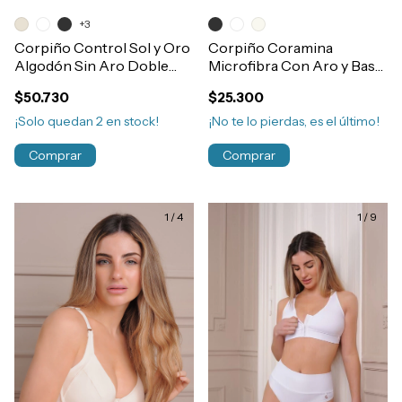
+3
Corpiño Control Sol y Oro
Corpiño Coramina
Algodón Sin Aro Doble
Microfibra Con Aro y Base
Tela Art.46131
Doble Tela Comfort
$50.730
$25.300
Art.368
¡Solo quedan
2
en stock!
¡No te lo pierdas, es el último!
Comprar
Comprar
1
/
4
1
/
9