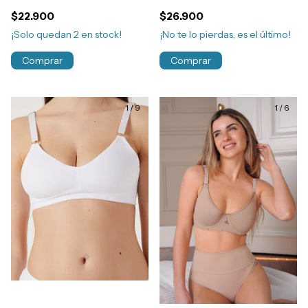
Aro T100-125 Art.2002
Control Sin Aro Doble Tela
$22.900
$26.900
T90/120 Art.462
¡Solo quedan
2
en stock!
¡No te lo pierdas, es el último!
Comprar
Comprar
1
/
9
1
/
6