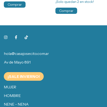
¡Solo quedan
2
en stock!
Comprar
Comprar
hola@casajosecito.com.ar
Av de Mayo 891
¡SALE INVIERNO!
MUJER
HOMBRE
NENE - NENA