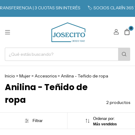
RANSFERENCIA | 3 CUOTAS SIN INTERÉS
🏷️ SOCIOS CLARÍN 365 
0
Inicio
>
Mujer
>
Accesorios
>
Anilina - Teñido de ropa
Anilina - Teñido de
ropa
2 productos
Ordenar por:
Filtrar
Más vendidos