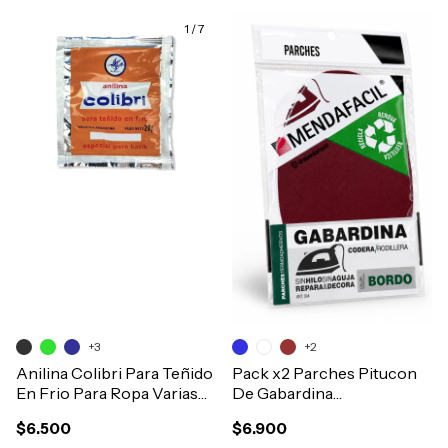
1
/
7
+3
+2
Anilina Colibri Para Teñido
Pack x2 Parches Pitucon
En Frio Para Ropa Varias
De Gabardina
Telas
Termoadeshivo Art.11222
$6.500
$6.900