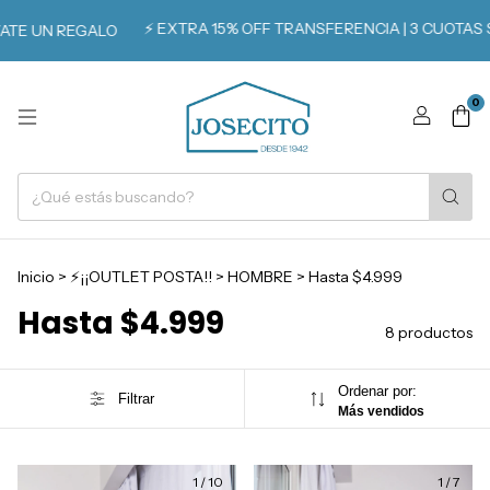
⚡️ EXTRA 15% OFF TRANSFERENCIA | 3 CUOTAS SIN I
UN REGALO
0
Inicio
>
⚡️¡¡OUTLET POSTA!!
>
HOMBRE
>
Hasta $4.999
Hasta $4.999
8 productos
Ordenar por:
Filtrar
Más vendidos
1
/
10
1
/
7