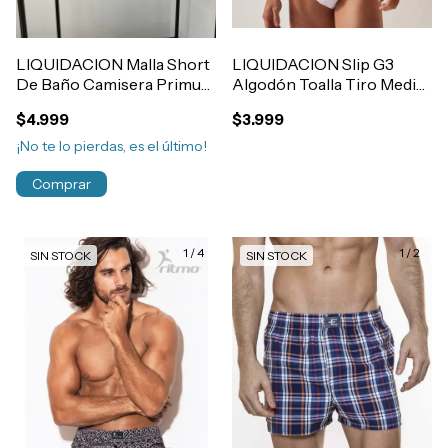
LIQUIDACION Malla Short
LIQUIDACION Slip G3
De Baño Camisera Primus
Algodón Toalla Tiro Medio
Con Bolsillos Art.842
Hombre COLOR BLANCO
$4.999
$3.999
Art.3402
¡No te lo pierdas, es el último!
Comprar
1
/
4
1
/
2
SIN STOCK
SIN STOCK