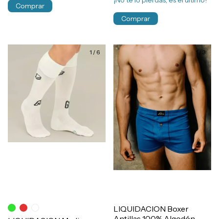
¡No te lo pierdas, es el último!
Comprar
Comprar
1
/
6
1
/
3
LIQUIDACION Boxer
Antillas 100% Algodón