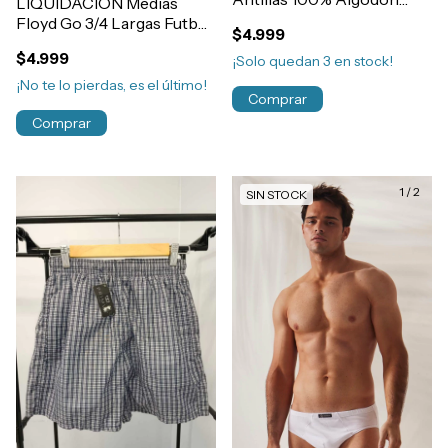
LIQUIDACION Medias
Con Abertura Bragueta
Floyd Go 3/4 Largas Futbol
$4.999
Art.850
Hockey Deportivas
$4.999
¡Solo quedan
3
en stock!
Hombre Art.800
¡No te lo pierdas, es el último!
Comprar
Comprar
1
/
2
SIN STOCK