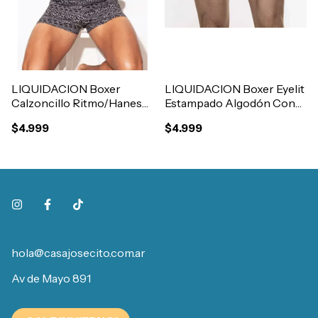
LIQUIDACION Boxer
LIQUIDACION Boxer Eyelit
Calzoncillo Ritmo/Hanes
Estampado Algodón Con
Estampado Tela Camisero
Abertura Art.414
$4.999
$4.999
Con Abertura Art.8001
hola@casajosecito.com.ar
Av de Mayo 891