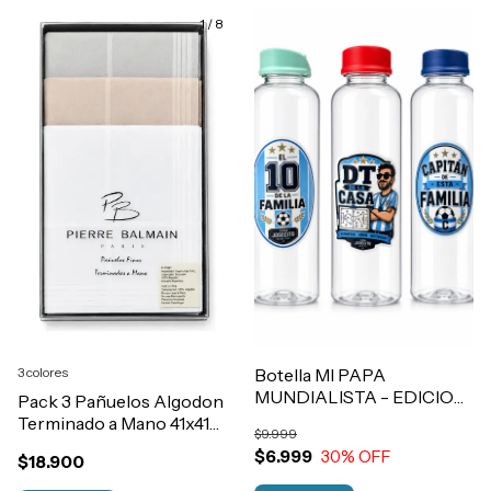
1
/
8
3 colores
Botella MI PAPA
MUNDIALISTA - EDICION
Pack 3 Pañuelos Algodon
LIMITADA
Terminado a Mano 41x41
$9.999
cm
$6.999
30
% OFF
$18.900