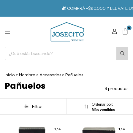
🎁 COMPRÁ +$80.000 Y LLEVATE UN RE
0
Inicio
>
Hombre
>
Accesorios
>
Pañuelos
Pañuelos
8 productos
Ordenar por:
Filtrar
Más vendidos
1
/
4
1
/
4