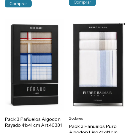
Comprar
1
/
3
Pack 3 Pañuelos Algodon
2 colores
Rayado 41x41 cm Art.46331
Pack 3 Pañuelos Puro
Algodon Liso 41x41 cm.