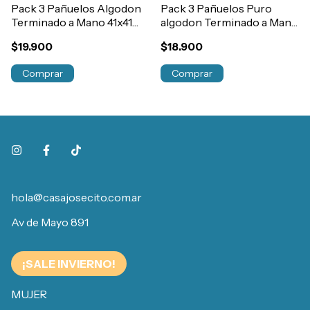
Pack 3 Pañuelos Algodon
Pack 3 Pañuelos Puro
Terminado a Mano 41x41
algodon Terminado a Mano
cm
41x41 cm Art.46391
$19.900
$18.900
Comprar
Comprar
hola@casajosecito.com.ar
Av de Mayo 891
¡SALE INVIERNO!
MUJER