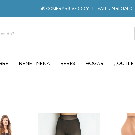
⚡️ 10% 
🎁 COMPRÁ +$80.000 Y LLEVATE UN REGALO
BRE
NENE - NENA
BEBÉS
HOGAR
¡¡OUTLET