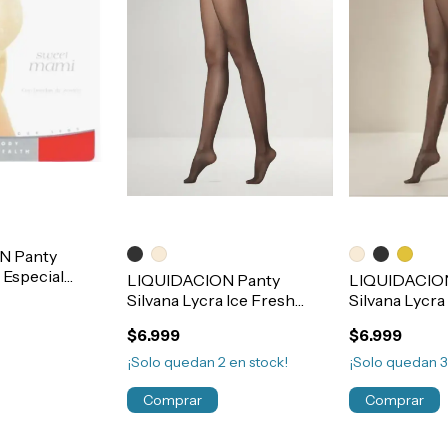
N Panty
 Especial
LIQUIDACION Panty
LIQUIDACIO
 Maternal
Silvana Lycra Ice Fresh
Silvana Lycr
Desnuda Sin Puntera
Fina Con Pun
$6.999
$6.999
Art.6435
¡Solo quedan
2
en stock!
¡Solo quedan
Comprar
Comprar