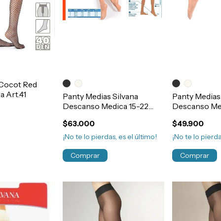
 Cocot Red
a Art.41
Panty Medias Silvana
Panty Medias
Descanso Medica 15-22
Descanso Me
Compresion Lycra
Compresion 
$63.000
$49.900
Art.501522
Art.50815
¡No te lo pierdas, es el último!
¡No te lo pierda
Comprar
Comprar