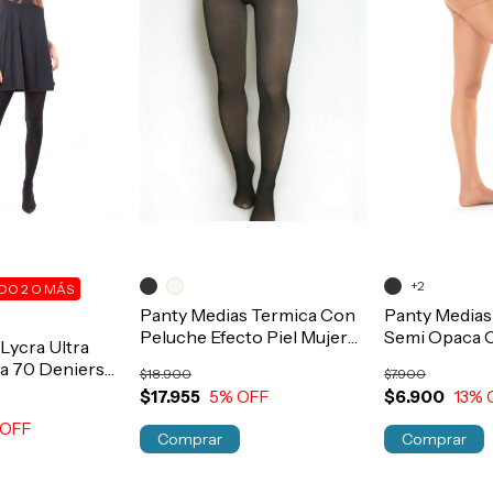
+2
O 2 O MÁS
Panty Medias Termica Con
Panty Medias
Peluche Efecto Piel Mujer
Semi Opaca 
Lycra Ultra
MODA Art.130
20 Deniers A
a 70 Deniers
$18.900
$7.900
$17.955
5
% OFF
$6.900
13
% 
 OFF
Comprar
Comprar