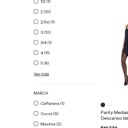
1/2 (1)
2 (10)
2/3xl (1)
3 (10)
3/4 (1)
4 (11)
5 (8)
Ver más
MARCA
Caffarena (1)
Panty Media
Cocot (9)
Descanso Ide
Compresion
Maxima (2)