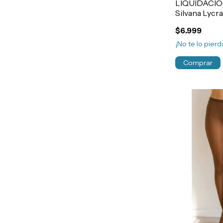
LIQUIDACIO
Silvana Lycr
Antideslizan
$6.999
Art.6325a
¡No te lo pierda
Comprar