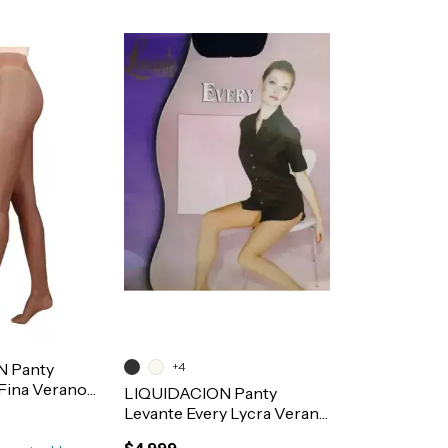
N Panty
+4
 Fina Verano
LIQUIDACION Panty
15
Levante Every Lycra Verano
Desnuda Con Puntera