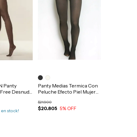
N Panty
Panty Medias Termica Con
a Free Desnuda
Peluche Efecto Piel Mujer
tera Art.6535
MODA Talle Grande Art.130
$21.900
$20.805
5
% OFF
3
en stock!