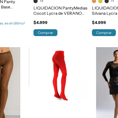
N Panty
+3
+1
a Base
LIQUIDACION PantyMedias
LIQUIDACIO
te Mujer
Cocot Lycra de VERANO
Silvana Lycra
20 Deniers Art.71
Mujer Art.64
$4.999
$4.999
s, es el último!
Comprar
Comprar