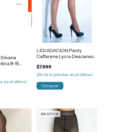
LIQUIDACION Panty
Caffarena Lycra Descanso
 Silvana
Ideal Varices Art.1134
dica 8-15
$7.999
Lycra
¡No te lo pierdas, es el último!
s, es el último!
Comprar
SIN STOCK