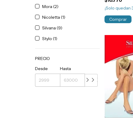
$10.770
Art.67
Mora (2)
¡Solo quedan
Nicoletta (1)
Comprar
Silvana (9)
Stylo (1)
PRECIO
Desde
Hasta