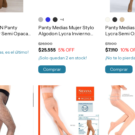
+4
N Panty
Panty Medias Mujer Stylo
Panty Medias
r Semi Opaca
Algodon Lycra Invierno
Lycra Semi O
.74
Art.4268
Deniers Art.
$26.900
$7.900
$25.555
5
% OFF
$7.110
10
% O
s, es el último!
¡Solo quedan
2
en stock!
¡No te lo pierda
Comprar
Comprar