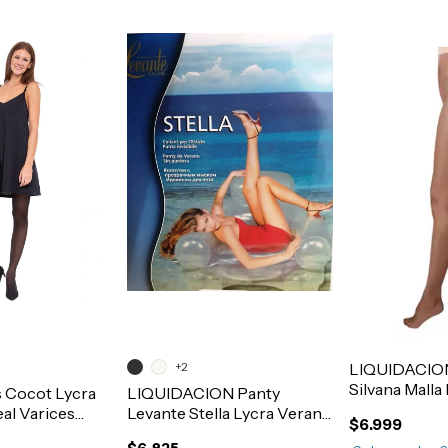
+2
LIQUIDACIO
Silvana Malla
s Cocot Lycra
LIQUIDACION Panty
Mujer Art.62
al Varices
Levante Stella Lycra Verano
$6.999
 Graduada
Sin Puntera Art.9991