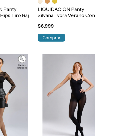
N Panty
LIQUIDACION Panty
 Hips Tiro Bajo
Silvana Lycra Verano Con
25h
Puntera Day To Day
$6.999
Art.3015
Comprar