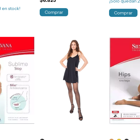
$6.825
¡Solo quedan
3
en stock!
Comprar
Comprar