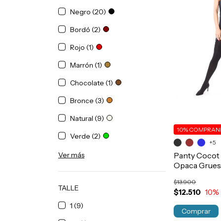
Negro (20)
Bordó (2)
Rojo (1)
Marrón (1)
Chocolate (1)
Bronce (3)
Natural (9)
10%
COMPRAND
Verde (2)
+5
Ver más
Panty Cocot 
Opaca Grues
Art.72
$13.900
TALLE
$12.510
10
%
1 (9)
Comprar