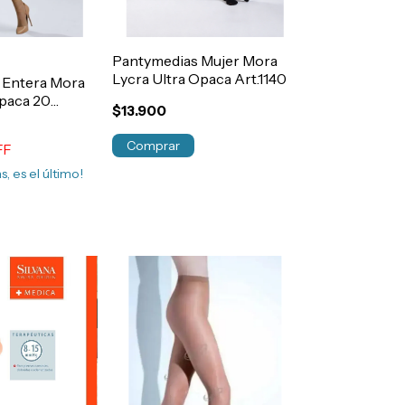
Pantymedias Mujer Mora
Lycra Ultra Opaca Art.1140
 Entera Mora
paca 20
$13.900
1000
Comprar
FF
s, es el último!