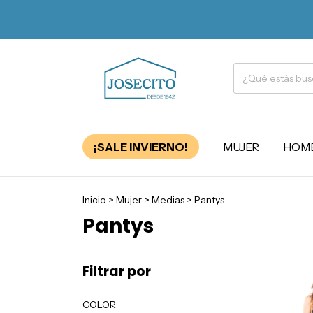
¡SALE INVIERNO!
MUJER
HOM
Inicio
>
Mujer
>
Medias
>
Pantys
Pantys
Filtrar por
COLOR