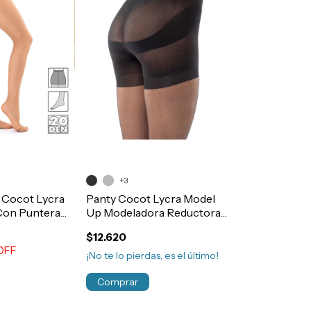
+3
 Cocot Lycra
Panty Cocot Lycra Model
Con Puntera
Up Modeladora Reductora
rt.76
Levanta Cola Art.91
$12.620
OFF
¡No te lo pierdas, es el último!
Comprar