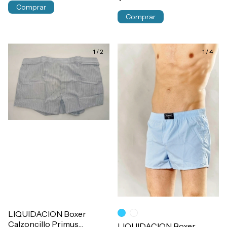
Comprar
1
/
2
1
/
4
LIQUIDACION Boxer
Calzoncillo Primus
LIQUIDACION Boxer