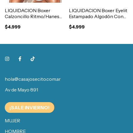
LIQUIDACION Boxer
LIQUIDACION Boxer Eyelit
Calzoncillo Ritmo/Hanes
Estampado Algodón Con
Estampado Tela Camisero
Abertura Art.414
$4.999
$4.999
Con Abertura Art.8001
hola@casajosecito.com.ar
Av de Mayo 891
¡SALE INVIERNO!
MUJER
HOMBRE