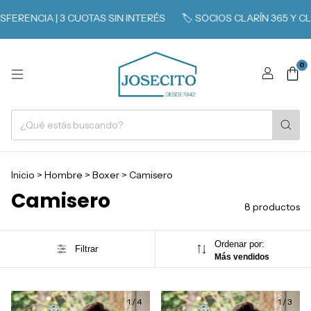
ERENCIA | 3 CUOTAS SIN INTERÉS
🏷️ SOCIOS CLARÍN 365 Y CLU
0
Inicio
>
Hombre
>
Boxer
>
Camisero
Camisero
8 productos
Ordenar por:
Filtrar
Más vendidos
1
/
4
1
/
3