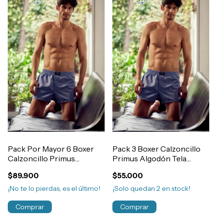
Pack Por Mayor 6 Boxer
Pack 3 Boxer Calzoncillo
Calzoncillo Primus
Primus Algodón Tela
Algodón Tela Camisero
Camisero Con Abertura
$89.900
$55.000
Con Abertura Art.911
Talle 56 a 60 Art.911
¡No te lo pierdas, es el último!
¡Solo quedan
2
en stock!
Comprar
Comprar