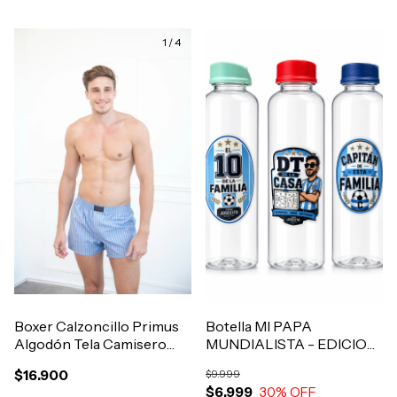
1
/
4
Boxer Calzoncillo Primus
Botella MI PAPA
Algodón Tela Camisero
MUNDIALISTA - EDICION
Con Abertura Art.911
LIMITADA
$16.900
$9.999
$6.999
30
% OFF