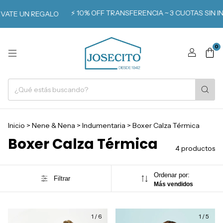
⚡️ 10% OFF TRANSFERENCIA ~ 3 CUOTAS SIN IN
VATE UN REGALO
0
Inicio
>
Nene & Nena
>
Indumentaria
>
Boxer Calza Térmica
Boxer Calza Térmica
4 productos
Ordenar por:
Filtrar
Más vendidos
1
/
6
1
/
5