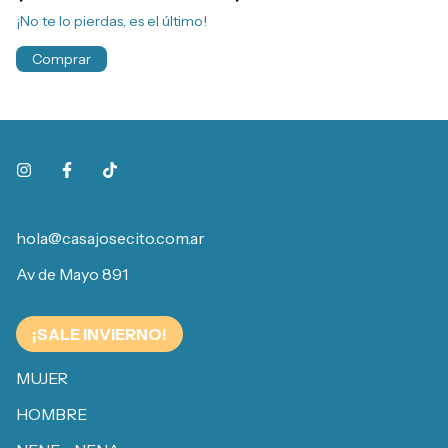
¡No te lo pierdas, es el último!
Comprar
hola@casajosecito.com.ar
Av de Mayo 891
¡SALE INVIERNO!
MUJER
HOMBRE