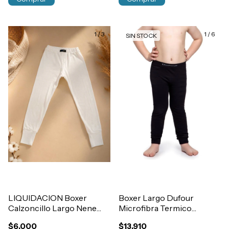
1
/
3
1
/
6
SIN STOCK
LIQUIDACION Boxer
Boxer Largo Dufour
Calzoncillo Largo Nene
Microfibra Termico
Stylo Térmico Algodón
Deportivo Sin Costura
$6.000
$13.910
Art.2363
Nene Art.11941