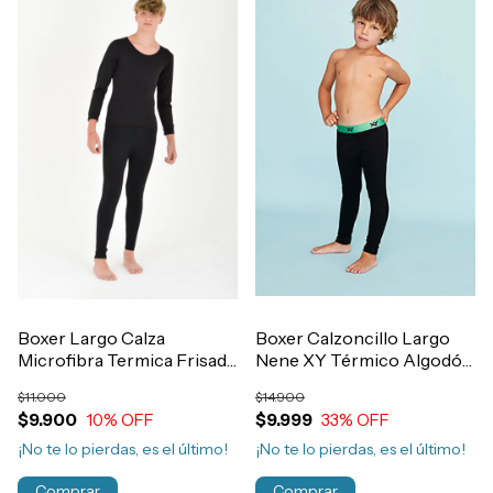
Boxer Largo Calza
Boxer Calzoncillo Largo
Microfibra Termica Frisada
Nene XY Térmico Algodón
Invierno Nene Art.103
y Lycra Art.5050
$11.000
$14.900
$9.900
10
% OFF
$9.999
33
% OFF
¡No te lo pierdas, es el último!
¡No te lo pierdas, es el último!
Comprar
Comprar