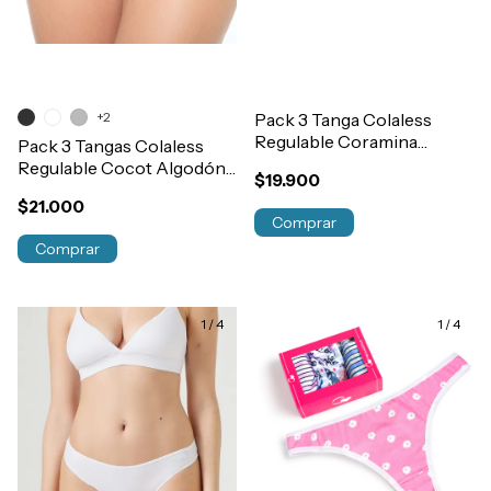
+2
Pack 3 Tanga Colaless
Regulable Coramina
Pack 3 Tangas Colaless
Estampada Algodon y
Regulable Cocot Algodón
$19.900
Lycra Art.1203
y Lycra Con Elastico
$21.000
Art.5606
Comprar
Comprar
1
/
4
1
/
4