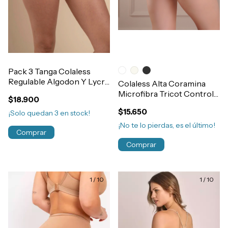
Pack 3 Tanga Colaless
Regulable Algodon Y Lycra
Colaless Alta Coramina
Dolcisima Art.916-12
Microfibra Tricot Control
$18.900
Reforzada Art.377
$15.650
¡Solo quedan
3
en stock!
¡No te lo pierdas, es el último!
Comprar
Comprar
1
/
10
1
/
10