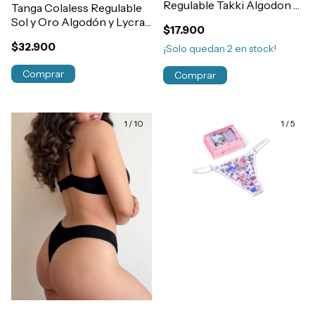
Regulable Takki Algodon y
Tanga Colaless Regulable
Lycra Elastico Ancho
Sol y Oro Algodón y Lycra
$17.900
20mm Art.4078
Art.7490
$32.900
¡Solo quedan
2
en stock!
Comprar
Comprar
1
/
10
1
/
5