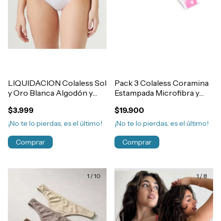
LIQUIDACION Colaless Sol
Pack 3 Colaless Coramina
y Oro Blanca Algodón y
Estampada Microfibra y
Lycra Basica Art.7497
Lycra Art.1205
$3.999
$19.900
¡No te lo pierdas, es el último!
¡No te lo pierdas, es el último!
Comprar
Comprar
1
/
10
1
/
8