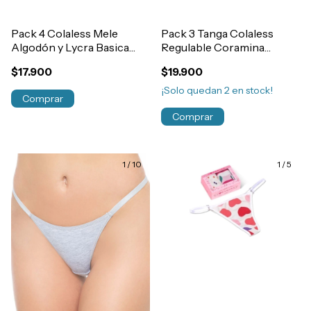
Pack 4 Colaless Mele
Pack 3 Tanga Colaless
Algodón y Lycra Basica
Regulable Coramina
Lisas Mujer Art.400
Estampada Microfibra y
$17.900
$19.900
Lycra Art.1204
¡Solo quedan
2
en stock!
Comprar
Comprar
1
/
10
1
/
5