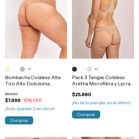
+1
+1
Bombacha Colaless Alta
Pack 3 Tangas Colaless
Tiro Alto Dolcisima
Aretha Microfibra y Lycra
Algodón Y Lycra Art.924-
Sin Costura No Marca
$8.900
$25.880
33
Art.672
$7.999
10
% OFF
¡No te lo pierdas, es el último!
¡Solo quedan
2
en stock!
Comprar
Comprar