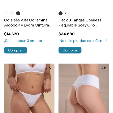
+1
Colaless Alta Coramina
Pack 3 Tangas Colaless
Algodon y Lycra Cintura
Regulable Sol y Oro
Ancha Art.379
Algodón y Lycra Art.7490
$14.620
$34.880
¡Solo quedan
3
en stock!
¡No te lo pierdas, es el último!
Comprar
Comprar
1
/
10
1
/
8