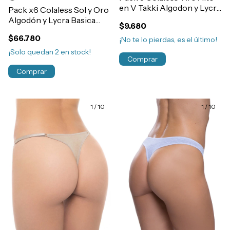
en V Takki Algodon y Lycra
Pack x6 Colaless Sol y Oro
Art.1000
Algodón y Lycra Basica
$9.680
Art.7497
$66.780
¡No te lo pierdas, es el último!
¡Solo quedan
2
en stock!
Comprar
Comprar
1
/
10
1
/
10