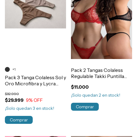
+1
Pack 2 Tangas Colaless
Regulable Takki Puntilla
Pack 3 Tanga Colaless Sol y
Art.4040
Oro Microfibra y Lycra
$11.000
Con Estuche de Regalo
$32.990
¡Solo quedan
2
en stock!
$29.999
9
% OFF
Comprar
¡Solo quedan
3
en stock!
Comprar