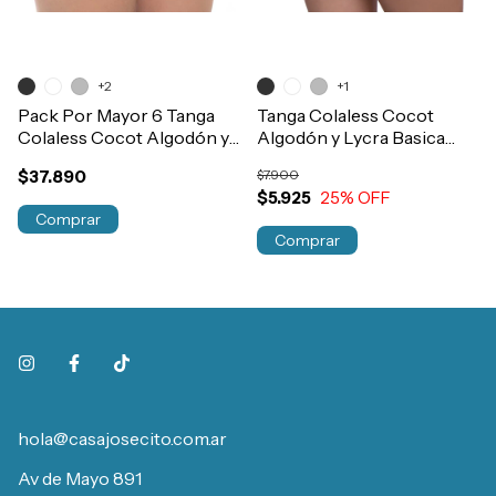
+2
+1
Pack Por Mayor 6 Tanga
Tanga Colaless Cocot
Colaless Cocot Algodón y
Algodón y Lycra Basica
Lycra Regulable Art.5606
Art.5604
$37.890
$7.900
$5.925
25
% OFF
Comprar
Comprar
hola@casajosecito.com.ar
Av de Mayo 891