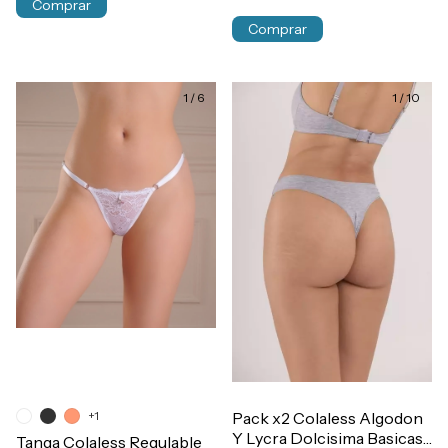
Comprar
Comprar
1
/
6
1
/
10
+1
Pack x2 Colaless Algodon
Y Lycra Dolcisima Basicas
Tanga Colaless Regulable