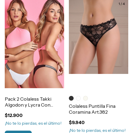
1
/
9
1
/
4
Pack 2 Colaless Takki
Algodon y Lycra Con
Colaless Puntilla Fina
Elastico Ancho LUREX
Coramina Art.382
$12.900
Art.4070
$9.940
¡No te lo pierdas, es el último!
¡No te lo pierdas, es el último!