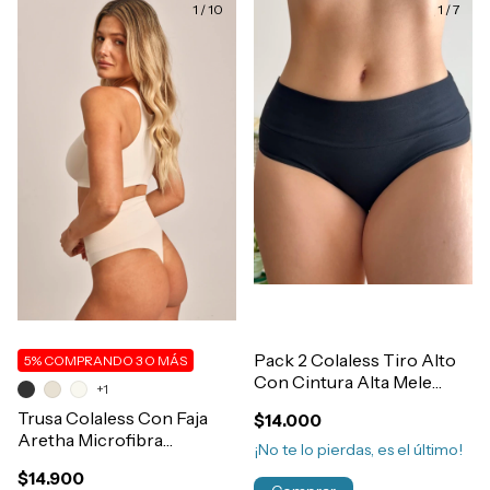
1
/
10
1
/
7
Pack 2 Colaless Tiro Alto
5%
COMPRANDO 3 O MÁS
Con Cintura Alta Mele
+1
Algodón y Lycra Mujer
Trusa Colaless Con Faja
$14.000
Art.2021
Aretha Microfibra
¡No te lo pierdas, es el último!
Modelante Reductora Ideal
$14.900
Post Parto-Cirugia Art.555