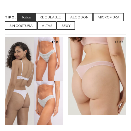
Todos
REGULABLE
ALGODON
MICROFIBRA
TIPO:
SIN COSTURA
ALTAS
SEXY
1
/
10
1
/
10