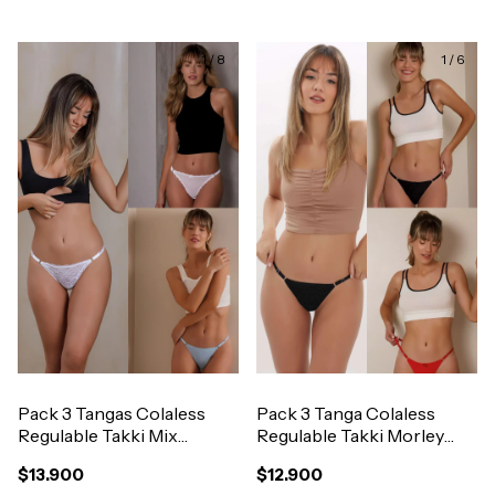
1
/
8
1
/
6
Pack 3 Tangas Colaless
Pack 3 Tanga Colaless
Regulable Takki Mix
Regulable Takki Morley
Combinado Art.4080
Art.4091
$13.900
$12.900