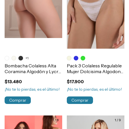
+1
Bombacha Colaless Alta
Pack 3 Colaless Regulable
Coramina Algodón y Lycra
Mujer Dolcisima Algodon
Post Parto Refuerzo
Y Lycra Estampada - Lisa
$13.480
$17.900
Abdominal Art.373
Art.92012
¡No te lo pierdas, es el último!
¡No te lo pierdas, es el último!
Comprar
Comprar
1
/
8
1
/
9