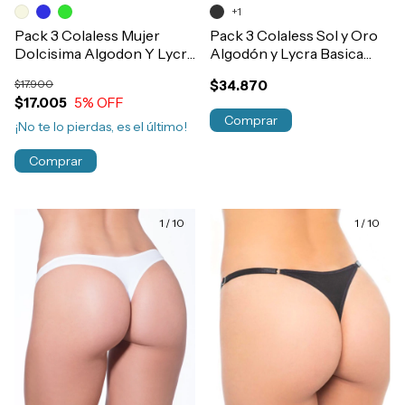
+1
Pack 3 Colaless Mujer
Pack 3 Colaless Sol y Oro
Dolcisima Algodon Y Lycra
Algodón y Lycra Basica
Estampada - Lisa
Art.7497
$17.900
$34.870
Art.92001
$17.005
5
% OFF
Comprar
¡No te lo pierdas, es el último!
Comprar
1
/
10
1
/
10