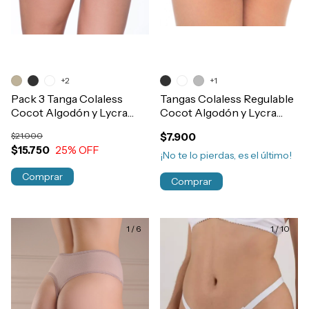
+2
+1
Pack 3 Tanga Colaless
Tangas Colaless Regulable
Cocot Algodón y Lycra
Cocot Algodón y Lycra
Basica Art.5604
Con Elastico Art.5606
$21.000
$7.900
$15.750
25
% OFF
¡No te lo pierdas, es el último!
Comprar
Comprar
1
/
6
1
/
10