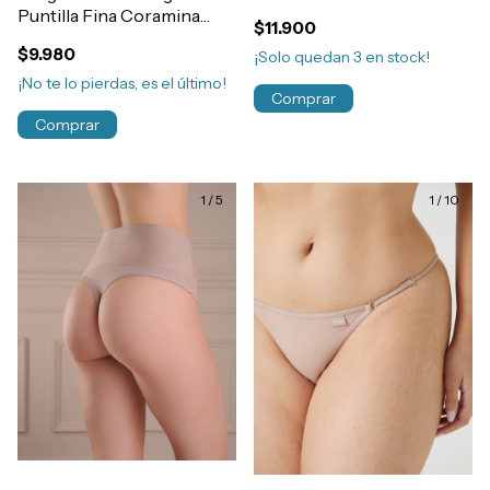
Art.924-01
Puntilla Fina Coramina
$11.900
Art.383
$9.980
¡Solo quedan
3
en stock!
¡No te lo pierdas, es el último!
Comprar
Comprar
1
/
5
1
/
10