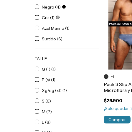
Negro (4)
Gris (1)
Azul Marino (1)
Surtido (6)
TALLE
G (l) (1)
+1
P (s) (1)
Pack 3 Slip 
Microfibra y 
Xg/eg (xl) (1)
Costura Art
$29.900
S (6)
¡Solo quedan
M (7)
Comprar
L (6)