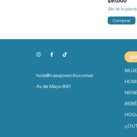
$91.000
¡No te lo pierda
Comprar
¡S
MUJ
hola@casajosecito.com.ar
HOM
Av de Mayo 891
NENE
BEBÉ
HOG
¡¡OU