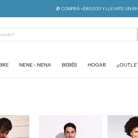
🎁 COMPRÁ +$80.000 Y LLEVATE UN REGALO
BRE
NENE - NENA
BEBÉS
HOGAR
¡¡OUTLET