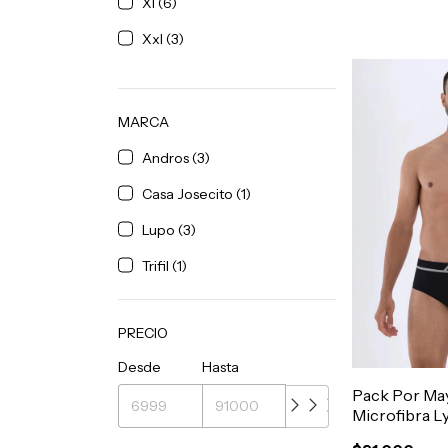
Xl (6)
Xxl (3)
MARCA
Andros (3)
Casa Josecito (1)
Lupo (3)
Trifil (1)
PRECIO
Desde
Hasta
Pack Por May
Microfibra L
Costura Hom