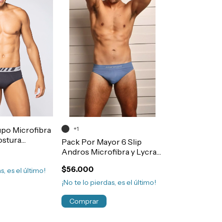
upo Microfibra
+1
ostura
Pack Por Mayor 6 Slip
691
Andros Microfibra y Lycra
Sin Costura Art.5009
$56.000
s, es el último!
¡No te lo pierdas, es el último!
Comprar