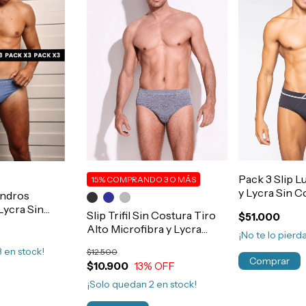
Pack 3 Slip L
15%
COMPRANDO 3 O MÁS
y Lycra Sin C
Andros
Hombre Art.
Lycra Sin
Slip Trifil Sin Costura Tiro
$51.000
.5009
Alto Microfibra y Lycra
¡No te lo pierda
Hombre Art.543
3
en stock!
$12.500
Comprar
$10.900
13
% OFF
¡Solo quedan
2
en stock!