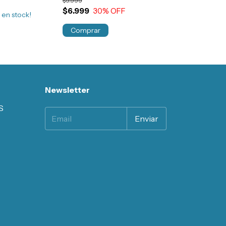
$9.999
$6.999
30
% OFF
3
en stock!
Newsletter
S