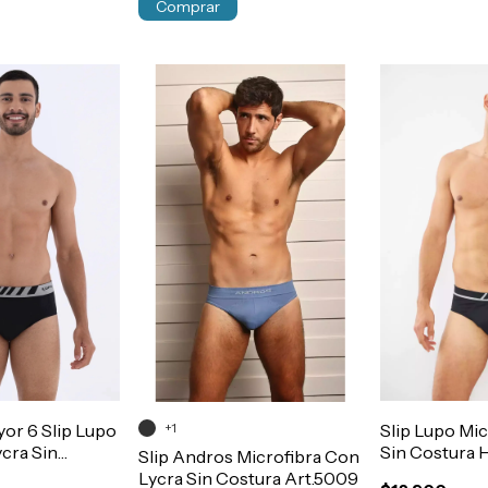
Comprar
or 6 Slip Lupo
+1
Slip Lupo Mic
ycra Sin
Sin Costura
Slip Andros Microfibra Con
bre Art.691
Art.691
Lycra Sin Costura Art.5009