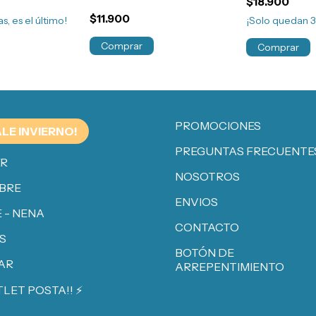
$18.900
$11.900
s, es el último!
¡Solo quedan
Comprar
Comprar
PROMOCIONES
ALE INVIERNO!
PREGUNTAS FRECUENTE
ER
NOSOTROS
BRE
ENVIOS
 - NENA
CONTACTO
S
BOTÓN DE
AR
ARREPENTIMIENTO
TLET POSTA!! ⚡️