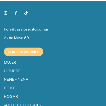
hola@casajosecito.com.ar
Av de Mayo 891
¡SALE INVIERNO!
MUJER
HOMBRE
NENE - NENA
BEBÉS
HOGAR
¡¡OUTLET POSTA!! ⚡️