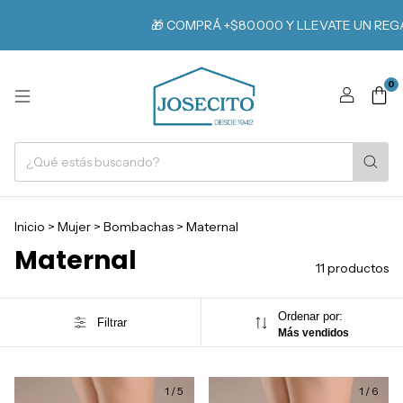
🎁 COMPRÁ +$80.000 Y LLEVATE UN REGAL
0
Inicio
>
Mujer
>
Bombachas
>
Maternal
Maternal
11 productos
Ordenar por:
Filtrar
Más vendidos
1
/
5
1
/
6