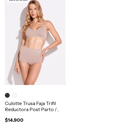
Culotte Trusa Faja Trifil
Reductora Post Parto /
Cirugia Sin Costura
$14.900
Art.4259