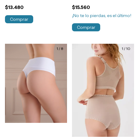
Parto Refuerzo Abdominal
Reforzada Art.378
$13.480
$15.560
Art.372
¡No te lo pierdas, es el último!
Comprar
Comprar
1
/
8
1
/
10