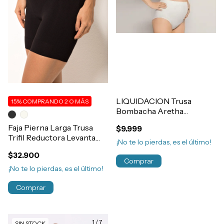
LIQUIDACION Trusa
15%
COMPRANDO 2 O MÁS
Bombacha Aretha
Microfibra y Lycra Sin
Faja Pierna Larga Trusa
$9.999
Costura Maternal
Trifil Reductora Levanta
Contenedora Art.935
¡No te lo pierdas, es el último!
Cola Post Parto / Cirugia
$32.900
Art.1810
Comprar
¡No te lo pierdas, es el último!
Comprar
1
/
7
SIN STOCK