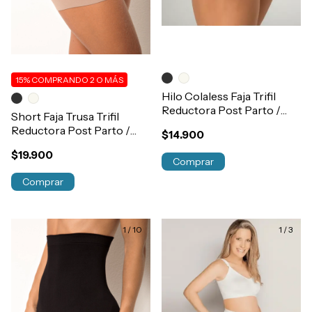
15%
COMPRANDO 2 O MÁS
Hilo Colaless Faja Trifil
Reductora Post Parto /
Short Faja Trusa Trifil
Cirugia Sin Costura
Reductora Post Parto /
$14.900
Art.2434
Cirugia Sin Costura
$19.900
Art.5214
Comprar
Comprar
1
/
10
1
/
3