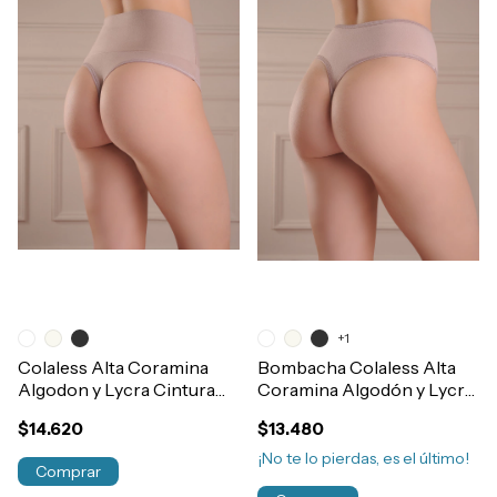
+1
Colaless Alta Coramina
Bombacha Colaless Alta
Algodon y Lycra Cintura
Coramina Algodón y Lycra
Ancha Art.379
Post Parto Refuerzo
$14.620
$13.480
Abdominal Art.373
¡No te lo pierdas, es el último!
Comprar