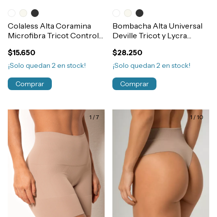
Colaless Alta Coramina
Bombacha Alta Universal
Microfibra Tricot Control
Deville Tricot y Lycra
Reforzada Art.377
Refuerzo Abdominal / Post
$15.650
$28.250
Parto Art.944
¡Solo quedan
2
en stock!
¡Solo quedan
2
en stock!
Comprar
Comprar
1
/
7
1
/
10