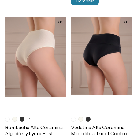
Comprar
1
/
8
1
/
8
+1
Bombacha Alta Coramina
Vedetina Alta Coramina
Algodón y Lycra Post
Microfibra Tricot Control