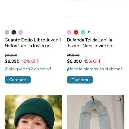
+1
Guante Dedo Libre Juvenil
Bufanda Tejida Lanilla
Niños Lanilla Invierno
Juvenil Nena Invierno
Art.1230
Art.7210
$11.000
$11.000
$9.350
15
% OFF
$9.350
15
% OFF
¡Solo quedan
2
en stock!
¡No te lo pierdas, es el último!
Comprar
Comprar
1
/
3
1
/
3