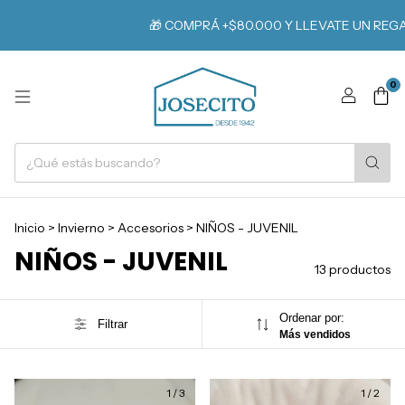
🎁 COMPRÁ +$80.000 Y LLEVATE UN REGALO
0
Inicio
>
Invierno
>
Accesorios
>
NIÑOS - JUVENIL
NIÑOS - JUVENIL
13 productos
Ordenar por:
Filtrar
Más vendidos
1
/
3
1
/
2