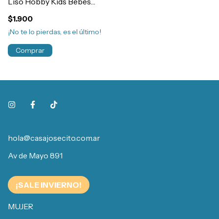
Liso Hobby Kids Bebes
Art.3063
$1.900
¡No te lo pierdas, es el último!
Comprar
hola@casajosecito.com.ar
Av de Mayo 891
¡SALE INVIERNO!
MUJER