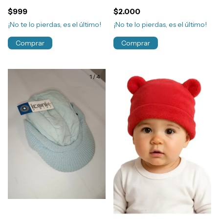
Recien Nacido Art.4372
357
$999
$2.000
¡No te lo pierdas, es el último!
¡No te lo pierdas, es el último!
Comprar
Comprar
1
/
4