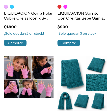
LIQUIDACION Gorra Polar
LIQUIDACION Gorrito
Cubre Orejas Iconik B-
Con Orejitas Bebe Gamise
Wise Niños Art.1122
Polar Soft Art.11510
$1.900
$900
¡Solo quedan
2
en stock!
¡Solo quedan
3
en stock!
Comprar
Comprar
1
/
3
1
/
4