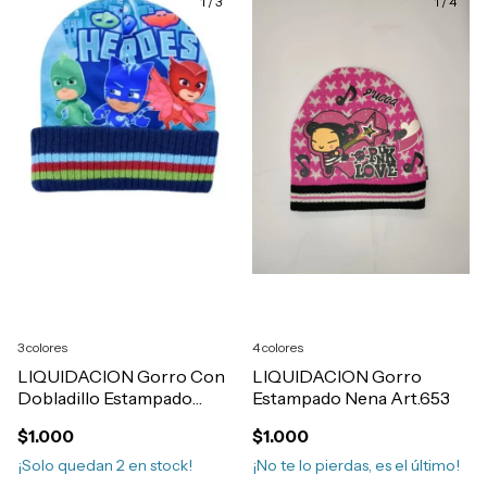
1
/
3
1
/
4
3 colores
4 colores
LIQUIDACION Gorro Con
LIQUIDACION Gorro
Dobladillo Estampado
Estampado Nena Art.653
Nene Art.655
$1.000
$1.000
¡Solo quedan
2
en stock!
¡No te lo pierdas, es el último!