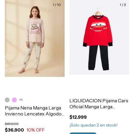
1
/
10
1
/
3
+1
LIQUIDACION Pijama Cars
Oficial Manga Larga
Pijama Nena Manga Larga
Algodon Invierno Nene
Invierno Lencatex Algodon
$12.999
Art.80377
Estampado Art.26920
$41.000
¡Solo quedan
2
en stock!
$36.900
10
% OFF