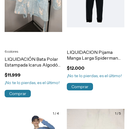
6 colores
LIQUIDACION Pijama
Manga Larga Spiderman
LIQUIDACIÓN Bata Polar
Spidey Marvel Oficial Nene
Estampada Icarus Algodón
$12.000
Art.81010
Nena Art.115
$11.999
¡No te lo pierdas, es el último!
¡No te lo pierdas, es el último!
Comprar
Comprar
1
/
4
1
/
5