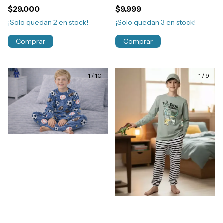
Oficial Algodon Nene
Algodon Invierno Nene
$29.000
$9.999
Art.80883
Art.80374
¡Solo quedan
2
en stock!
¡Solo quedan
3
en stock!
Comprar
Comprar
1
/
10
1
/
9