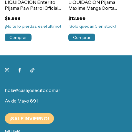
LIQUIDACION Enterito
LIQUIDACION Pijama
Pijama Paw Patrol Oficial
Maxime Manga Corta
Polar Y Plush Nene
Algodón Capitan America
$8.999
$12.999
Art.88068
Nene Art.605
¡No te lo pierdas, es el último!
¡Solo quedan
3
en stock!
Comprar
Comprar
hola@casajosecito.com.ar
Av de Mayo 891
¡SALE INVIERNO!
MUJER