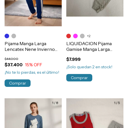
+2
Pijama Manga Larga
LIQUIDACION Pijama
Lencatex Nene Invierno
Gamise Manga Larga
Algodón Estampado Futbol
Algodón Nena Bebe
$44.000
$7.999
Art.26931
Art.4761
$37.400
15
% OFF
¡Solo quedan
2
en stock!
¡No te lo pierdas, es el último!
Comprar
Comprar
1
/
8
1
/
5