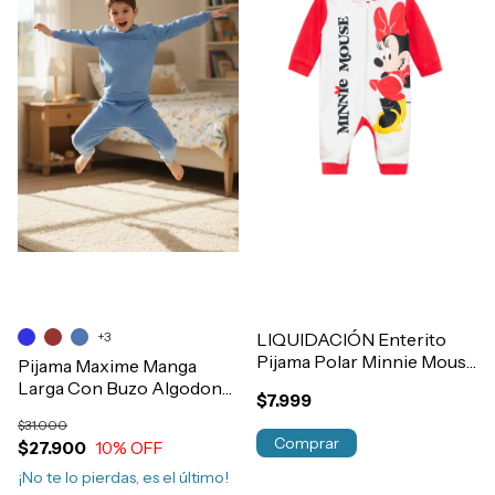
+3
LIQUIDACIÓN Enterito
Pijama Polar Minnie Mouse
Pijama Maxime Manga
Disney Bebe Nena
Larga Con Buzo Algodon
$7.999
Art.107214
Jackard Invierno Nene
$31.000
Art.317
Comprar
$27.900
10
% OFF
¡No te lo pierdas, es el último!