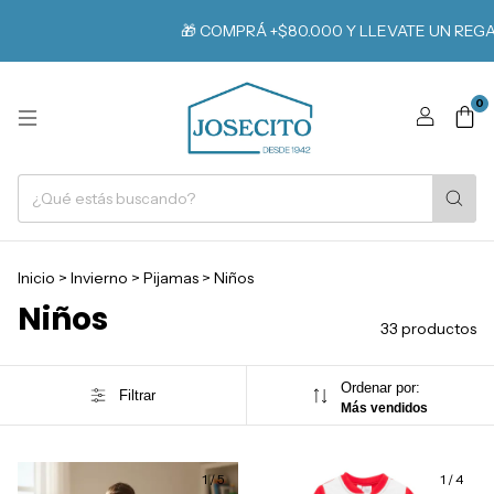
🎁 COMPRÁ +$80.000 Y LLEVATE UN REGALO
0
Inicio
>
Invierno
>
Pijamas
>
Niños
Niños
33 productos
Ordenar por:
Filtrar
Más vendidos
1
/
5
1
/
4