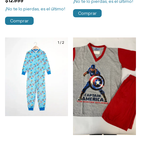
$12.999
¡No te lo pierdas, es el último!
Algodón Art.23932
¡No te lo pierdas, es el último!
Comprar
Comprar
1
/
2