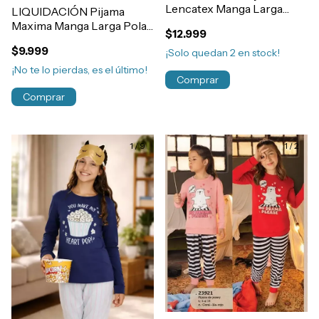
Lencatex Manga Larga
LIQUIDACIÓN Pijama
Lanilla Invierno Nena
Maxima Manga Larga Polar
$12.999
Art.25954
Peluche Soft Nena
$9.999
¡Solo quedan
2
en stock!
Art.3100
¡No te lo pierdas, es el último!
Comprar
Comprar
1
/
9
1
/
2