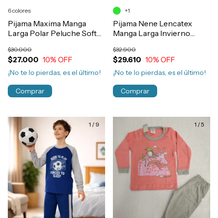
6 colores
+1
Pijama Maxima Manga
Pijama Nene Lencatex
Larga Polar Peluche Soft
Manga Larga Invierno
Niños Art.3008
Algodon Estampado
$30.000
$32.900
Art.26930
$27.000
10
% OFF
$29.610
10
% OFF
¡No te lo pierdas, es el último!
¡No te lo pierdas, es el último!
Comprar
Comprar
1
/
9
1
/
5