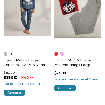
+1
Pijama Manga Larga
LIQUIDACION Pijama
Lencatex Invierno Nena
Maxime Manga Larga
Algodón Estampado Gatito
Algodón Estampado
$43.900
$7.999
Art.26924
Minnie Mouse Nena Art.
$39.510
10
% OFF
792
¡No te lo pierdas, es el último!
¡No te lo pierdas, es el último!
Comprar
Comprar