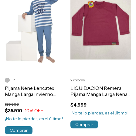
+1
2 colores
Pijama Nene Lencatex
LIQUIDACION Remera
Manga Larga Invierno
Pijama Manga Larga Nena
Algodon Rayado Art.26932
Algodón Invierno
$39.900
$4.999
$35.910
10
% OFF
¡No te lo pierdas, es el último!
¡No te lo pierdas, es el último!
Comprar
Comprar