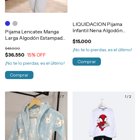
LIQUIDACION Pijama
Infantil Nena Algodón
Pijama Lencatex Manga
Invierno Lencatex
Larga Algodón Estampado
$15.000
Art.23921
Nena Invierno Art.26923
$43.000
¡No te lo pierdas, es el último!
$36.550
15
% OFF
Comprar
¡No te lo pierdas, es el último!
Comprar
1
/
7
1
/
2