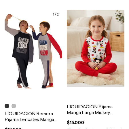
1
/
2
1
/
2
LIQUIDACION Pijama
Manga Larga Mickey
LIQUIDACION Remera
Mouse Disney Oficial
Pijama Lencatex Manga
$15.000
Art.709347
Larga Invierno Nene