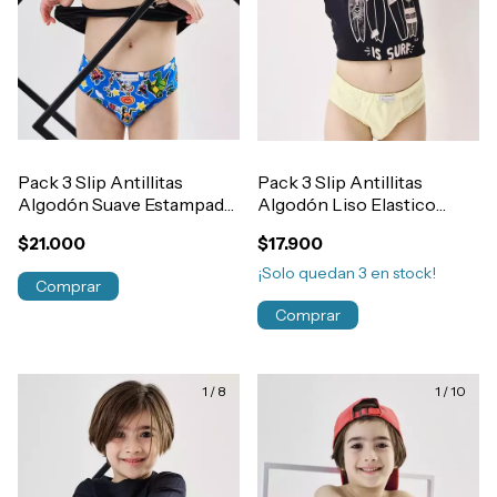
Pack 3 Slip Antillitas
Pack 3 Slip Antillitas
Algodón Suave Estampado
Algodón Liso Elastico
Elastico Embutido Niño
Embutido Niño Art.150
$21.000
$17.900
Art.180
¡Solo quedan
3
en stock!
Comprar
Comprar
1
/
8
1
/
10