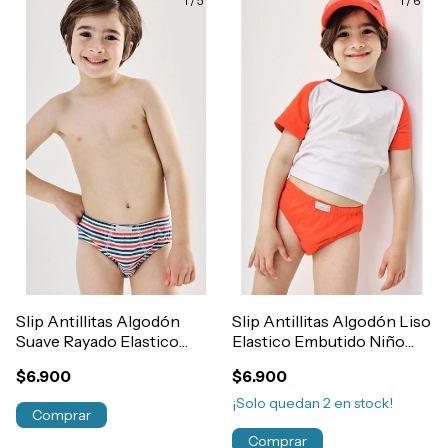
1
/
5
1
/
6
Slip Antillitas Algodón
Slip Antillitas Algodón Liso
Suave Rayado Elastico
Elastico Embutido Niño
Embutido Niño Art.170
Art.150
$6.900
$6.900
¡Solo quedan
2
en stock!
Comprar
Comprar