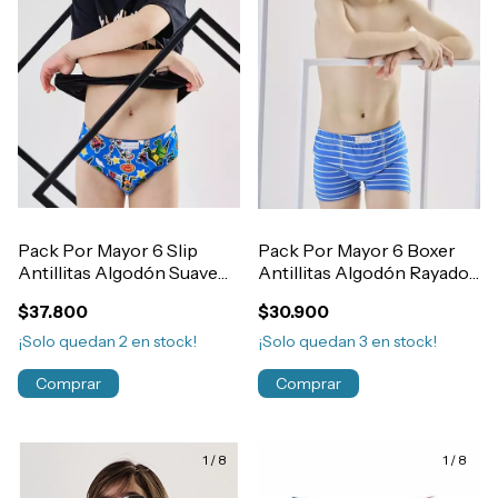
Pack Por Mayor 6 Slip
Pack Por Mayor 6 Boxer
Antillitas Algodón Suave
Antillitas Algodón Rayado
Estampado Elastico
Elastico Embutido Niño
$37.800
$30.900
Embutido Niño Art.180
Art.390
¡Solo quedan
2
en stock!
¡Solo quedan
3
en stock!
Comprar
Comprar
1
/
8
1
/
8