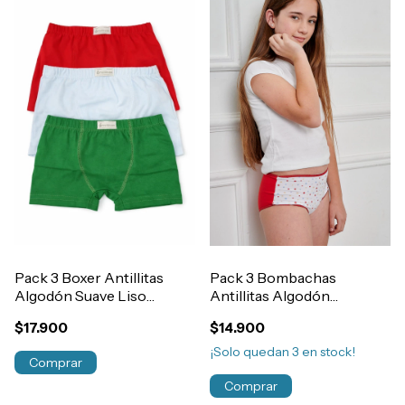
Pack 3 Boxer Antillitas
Pack 3 Bombachas
Algodón Suave Liso
Antillitas Algodón
Elastico Embutido Niño
Estampada Niñas Art.1300
$17.900
$14.900
Art.350
¡Solo quedan
3
en stock!
Comprar
Comprar