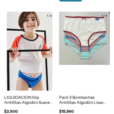
1
/
6
1
/
4
LIQUIDACION Slip
Pack 3 Bombachas
Antillitas Algodón Suave
Antillitas Algodón Lisas
Liso Con Elastico Exterior
Niñas Art.1900
$2.500
$15.360
Niño Art.250