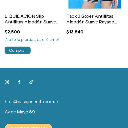
LIQUIDACION Slip
Pack 3 Boxer Antillitas
Antillitas Algodón Suave
Algodón Suave Rayado
Rayado Con Elastico
Con Elastico Exterior Niño
$2.500
$13.840
Exterior Niño Art.270
Art.370
¡No te lo pierdas, es el último!
Comprar
hola@casajosecito.com.ar
Av de Mayo 891