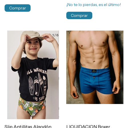
¡No te lo pierdas, es el último!
Comprar
Comprar
1
/
6
1
/
3
Slip Antillitas Algodón
LIQUIDACION Boxer