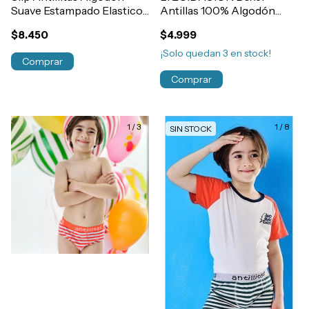
Suave Estampado Elastico
Antillas 100% Algodón
Embutido Niño Art.180
Con Abertura Bragueta
$8.450
$4.999
Art.850
¡Solo quedan
3
en stock!
Comprar
Comprar
1
/
3
1
/
8
SIN STOCK