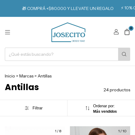
⚡️ 10% OFF TRA
🎁 COMPRÁ +$80.000 Y LLEVATE UN REGALO
0
Inicio
>
Marcas
>
Antillas
Antillas
24 productos
Ordenar por:
Filtrar
Más vendidos
1
/
8
1
/
10