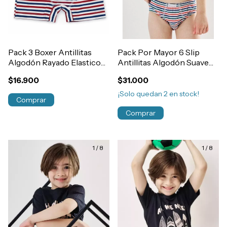
Pack 3 Boxer Antillitas
Pack Por Mayor 6 Slip
Algodón Rayado Elastico
Antillitas Algodón Suave
Embutido Niño Art.390
Rayado Elastico Embutido
$16.900
$31.000
Niño Art.170
¡Solo quedan
2
en stock!
Comprar
Comprar
1
/
8
1
/
8