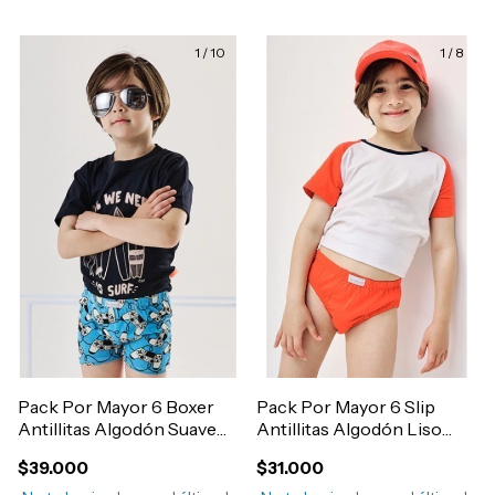
1
/
10
1
/
8
Pack Por Mayor 6 Boxer
Pack Por Mayor 6 Slip
Antillitas Algodón Suave
Antillitas Algodón Liso
Estampado Elastico
Elastico Embutido Niño
$39.000
$31.000
Embutido Nene Art.380
Art.150