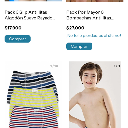
Pack 3 Slip Antillitas
Pack Por Mayor 6
Algodón Suave Rayado
Bombachas Antillitas
Elastico Embutido Niño
Algodón Estampada Niñas
$17.900
$27.000
Art.170
Art.1300
¡No te lo pierdas, es el último!
Comprar
Comprar
1
/
10
1
/
8