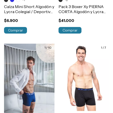
Calza Mini Short Algodón y
Pack 3 Boxer Xy PIERNA
Lycra Colegial / Deportiva
CORTA Algodón y Lycra
Nena Art.6291
Con Elastico Exterior Liso
$6.900
$41.000
Art.1387
Comprar
Comprar
1
/
10
1
/
7