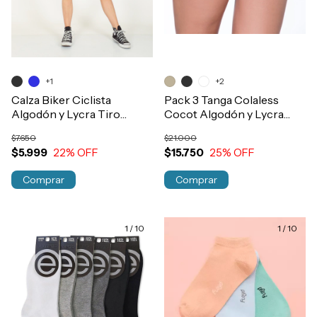
+1
+2
Calza Biker Ciclista
Pack 3 Tanga Colaless
Algodón y Lycra Tiro
Cocot Algodón y Lycra
Medio Mujer Art.02022
Basica Art.5604
$7.650
$21.000
$5.999
22
% OFF
$15.750
25
% OFF
Comprar
Comprar
1
/
10
1
/
10