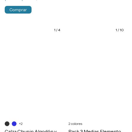
Comprar
1
/
4
1
/
10
+2
2 colores
Calza Chupin Algodón y
Pack 3 Medias Elemento