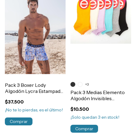
Pack 3 Boxer Lody
+3
Algodón Lycra Estampado
Pack 3 Medias Elemento
Moda Elastico Exterior
Algodón Invisibles
$37.500
Hombre Art.914
Soquete Mujer Art.101
$10.500
¡No te lo pierdas, es el último!
¡Solo quedan
3
en stock!
Comprar
Comprar