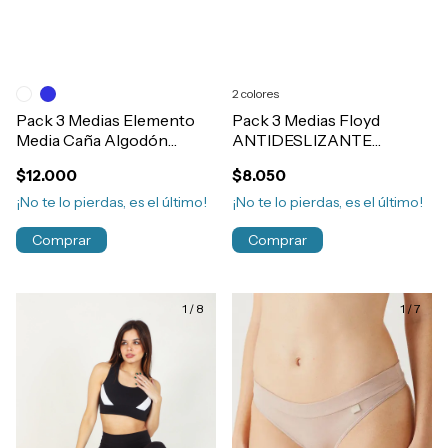
2 colores
Pack 3 Medias Elemento
Pack 3 Medias Floyd
Media Caña Algodón
ANTIDESLIZANTE
Colegial T1 al 5 Art.1070
Algodón Sin Caña Niños
$12.000
$8.050
Art.63
¡No te lo pierdas, es el último!
¡No te lo pierdas, es el último!
Comprar
Comprar
1
/
8
1
/
7