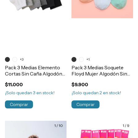
+3
+1
Pack 3 Medias Elemento
Pack 3 Medias Soquete
Cortas Sin Caña Algodón
Floyd Mujer Algodón Sin
Suave Sin Toalla Art.102
Toalla Liso Art.8
$11.000
$9.900
¡Solo quedan
3
en stock!
¡Solo quedan
2
en stock!
Comprar
Comprar
1
/
10
1
/
9