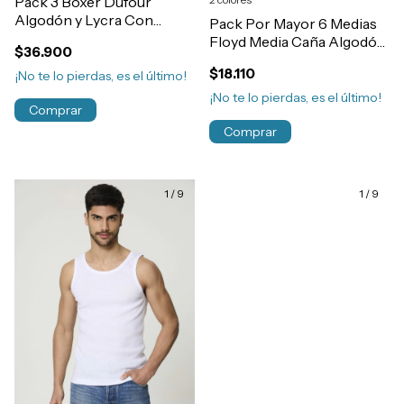
Pack 3 Boxer Dufour
Algodón y Lycra Con
Pack Por Mayor 6 Medias
Elastico Exterior Liso
Floyd Media Caña Algodón
$36.900
Hombre Art.12058
Fantasia Niños Art.59
$18.110
¡No te lo pierdas, es el último!
¡No te lo pierdas, es el último!
Comprar
Comprar
1
/
9
1
/
9