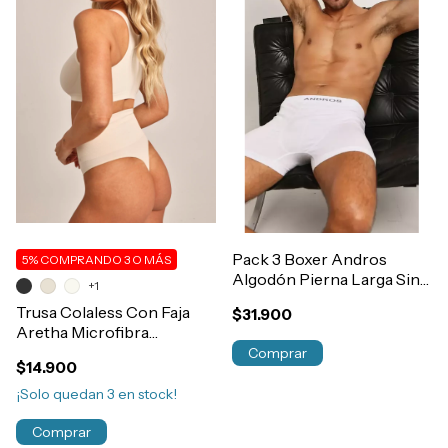
Pack 3 Boxer Andros
5%
COMPRANDO 3 O MÁS
Algodón Pierna Larga Sin
+1
Costura Art.5015
Trusa Colaless Con Faja
$31.900
Aretha Microfibra
Modelante Reductora Ideal
Comprar
$14.900
Post Parto-Cirugia Art.555
¡Solo quedan
3
en stock!
Comprar