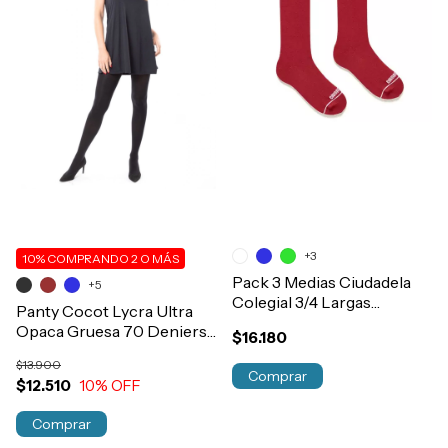
+3
10%
COMPRANDO 2 O MÁS
Pack 3 Medias Ciudadela
+5
Colegial 3/4 Largas
Panty Cocot Lycra Ultra
Algodón T1 al 5 Art.4730
Opaca Gruesa 70 Deniers
$16.180
Art.72
$13.900
Comprar
$12.510
10
% OFF
Comprar