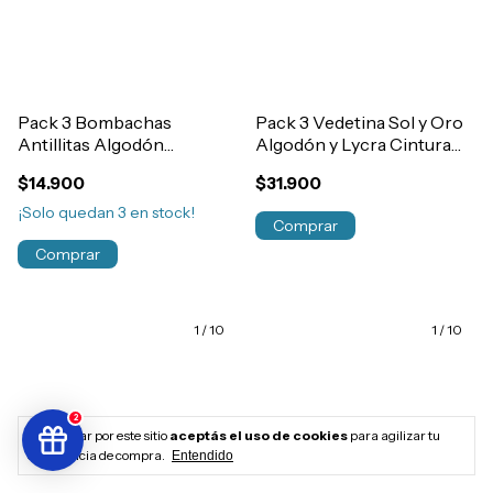
Pack 3 Bombachas
Pack 3 Vedetina Sol y Oro
Antillitas Algodón
Algodón y Lycra Cintura
Estampada Niñas Art.1300
Tiro Alto Art.1055
$14.900
$31.900
¡Solo quedan
3
en stock!
Comprar
Comprar
1
/
10
1
/
10
2
Al navegar por este sitio
aceptás el uso de cookies
para agilizar tu
experiencia de compra.
Entendido