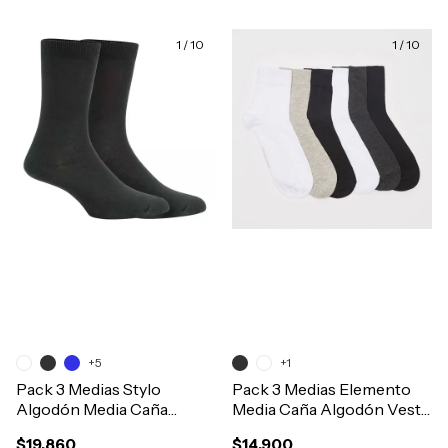
1
/
10
1
/
10
+5
+1
Pack 3 Medias Stylo
Pack 3 Medias Elemento
Algodón Media Caña
Media Caña Algodón Vestir
Escolar Colegial Art.6128
Casual Lisa Art.912
$19.860
$14.900