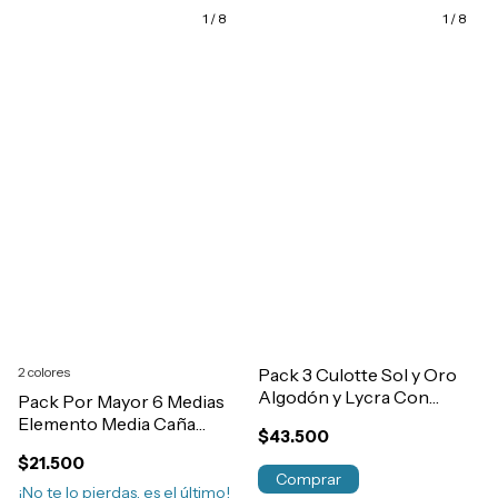
1
/
8
1
/
8
2 colores
Pack 3 Culotte Sol y Oro
Algodón y Lycra Con
Pack Por Mayor 6 Medias
Cintura Doble Art.7299
Elemento Media Caña
$43.500
Algodón Fantasia Niños
$21.500
Art.1021
Comprar
¡No te lo pierdas, es el último!