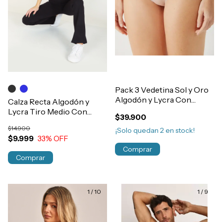
Pack 3 Vedetina Sol y Oro
Algodón y Lycra Con
Calza Recta Algodón y
Cintura Doble Art.7295
Lycra Tiro Medio Con
$39.900
Cintura Mujer Art.999
$14.900
¡Solo quedan
2
en stock!
$9.999
33
% OFF
Comprar
Comprar
1
/
10
1
/
9