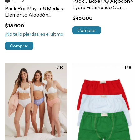
+3
Pack 3 Boxer Xy Algodón y
Lycra Estampado Con
Pack Por Mayor 6 Medias
Elastico Exterior Hombre
Elemento Algodón
$45.000
Art.1333
Invisibles Soquete Mujer
$18.900
Art.101
Comprar
¡No te lo pierdas, es el último!
Comprar
1
/
10
1
/
8