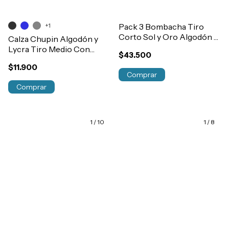
+1
Pack 3 Bombacha Tiro
Corto Sol y Oro Algodón y
Calza Chupin Algodón y
Lycra Cintura Doble
Lycra Tiro Medio Con
$43.500
Art.7292
Cintura Mujer Art.2909
$11.900
Comprar
Comprar
1
/
10
1
/
8