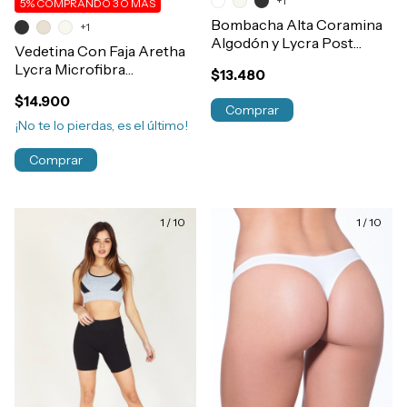
+1
5%
COMPRANDO 3 O MÁS
Bombacha Alta Coramina
+1
Algodón y Lycra Post
Vedetina Con Faja Aretha
Parto Refuerzo Abdominal
Lycra Microfibra
$13.480
Art.372
Reductora Modelante Sin
$14.900
Costura Post Parto
Comprar
Art.643
¡No te lo pierdas, es el último!
Comprar
1
/
10
1
/
10