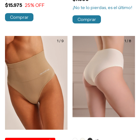
$15.975
25
% OFF
¡No te lo pierdas, es el último!
Comprar
Comprar
1
/
9
1
/
8