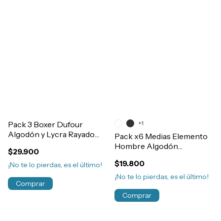
Pack 3 Boxer Dufour
+1
Algodón y Lycra Rayado
Pack x6 Medias Elemento
Sin Costura Hombre
Hombre Algodón
$29.900
Art.12062
Invisibles No Se Ven
$19.800
¡No te lo pierdas, es el último!
Art.011
¡No te lo pierdas, es el último!
Comprar
Comprar