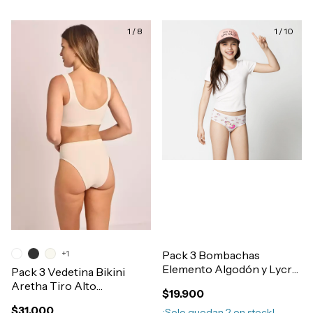
1
/
8
1
/
10
+1
Pack 3 Bombachas
Elemento Algodón y Lycra
Pack 3 Vedetina Bikini
Estampada Nena Art.700
Aretha Tiro Alto
$19.900
Microfibra y Lycra Sin
$31.000
¡Solo quedan
2
en stock!