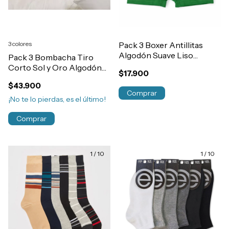
3 colores
Pack 3 Boxer Antillitas
Algodón Suave Liso
Pack 3 Bombacha Tiro
Elastico Embutido Niño
Corto Sol y Oro Algodón
$17.900
Art.350
Lycra Con Estuche Regalo
$43.900
Comprar
¡No te lo pierdas, es el último!
Comprar
1
/
10
1
/
10