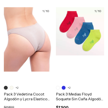
1
/
10
1
/
10
+2
+2
Pack 3 Vedetina Cocot
Pack 3 Medias Floyd
Algodón y Lycra Elastico
Soquete Sin Caña Algodón
Envivado Suave Art.5600
Liso Niños Art.60
$21.300
$7.500