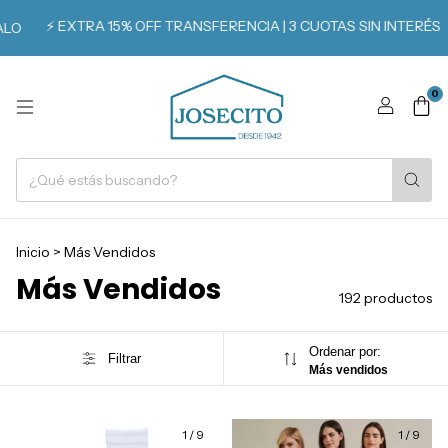
RA 15% OFF TRANSFERENCIA | 3 CUOTAS SIN INTERÉS
🏷️ SOCIOS
0
Inicio
>
Más Vendidos
Más Vendidos
192 productos
Ordenar por:
Filtrar
Más vendidos
1
/
9
1
/
9