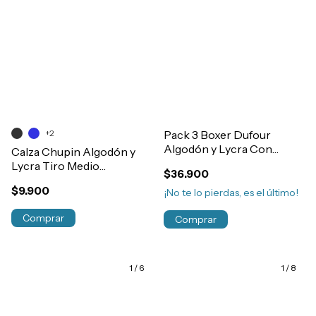
+2
Pack 3 Boxer Dufour
Algodón y Lycra Con
Calza Chupin Algodón y
Elastico Exterior Liso
Lycra Tiro Medio
$36.900
Hombre Art.12024
Elastizada Nena Art.9337
$9.900
¡No te lo pierdas, es el último!
Comprar
Comprar
1
/
6
1
/
8