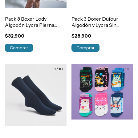
Pack 3 Boxer Lody
Pack 3 Boxer Dufour
Algodón Lycra Pierna
Algodón y Lycra Sin
Corta Elastico Exterior
Costura Elastico Suave
$32.900
$28.900
Hombre Art.742
Art.12050
Comprar
Comprar
1
/
10
1
/
10