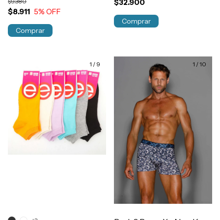
$9.380
$32.900
$8.911
5
% OFF
Comprar
Comprar
1
/
9
1
/
10