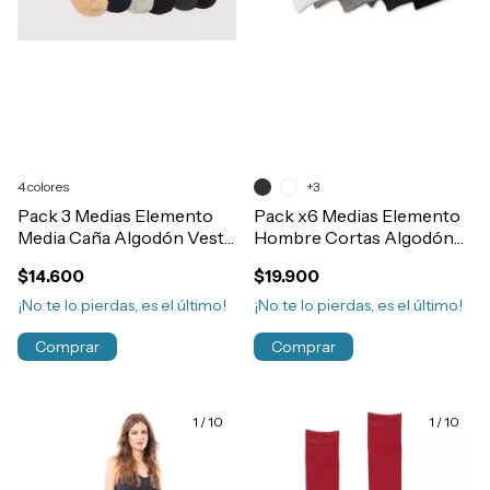
4 colores
+3
Pack 3 Medias Elemento
Pack x6 Medias Elemento
Media Caña Algodón Vestir
Hombre Cortas Algodón
Casual Fantasia
Sin Toalla Art.102
$14.600
$19.900
¡No te lo pierdas, es el último!
¡No te lo pierdas, es el último!
Comprar
Comprar
1
/
10
1
/
10