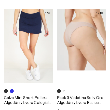
1
/
5
1
/
10
+1
Calza Mini Short Pollera
Pack 3 Vedetina Sol y Oro
Algodón y Lycra Colegial
Algodón y Lycra Basica
Deportiva Niñas Art.9331
Art.7495