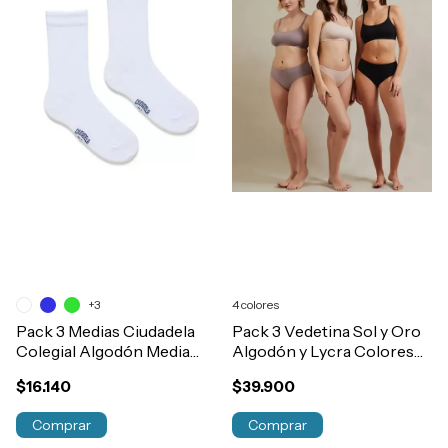
+3
4 colores
Pack 3 Medias Ciudadela
Pack 3 Vedetina Sol y Oro
Colegial Algodón Media
Algodón y Lycra Colores
Caña T1 al 5 Art.4720
Moda Con Estuche De
$16.140
$39.900
Regalo
Comprar
Comprar