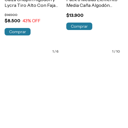
Lycra Tiro Alto Con Faja
Media Caña Algodón
Mujer Art.9992
Fantasia Estampada
$14.900
$13.900
Art.200
$8.500
43
% OFF
Comprar
Comprar
1
/
6
1
/
10