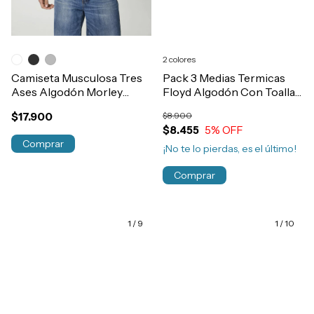
2 colores
Camiseta Musculosa Tres
Pack 3 Medias Termicas
Ases Algodón Morley
Floyd Algodón Con Toalla
Elastizada Hombre Art.73
Niños Art.55
$17.900
$8.900
$8.455
5
% OFF
Comprar
¡No te lo pierdas, es el último!
Comprar
1
/
9
1
/
10