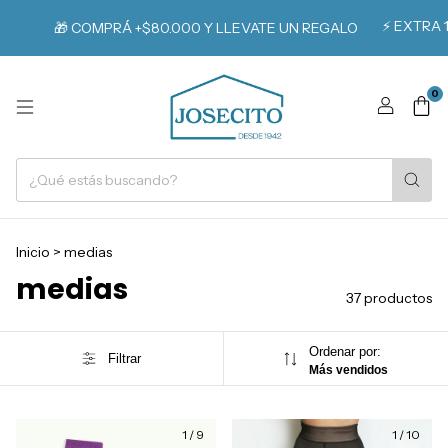
⚡️ EXTRA 15% OFF
🎁 COMPRÁ +$80.000 Y LLEVATE UN REGALO
0
Inicio
>
medias
medias
37 productos
Ordenar por:
Filtrar
Más vendidos
1
/
9
1
/
10