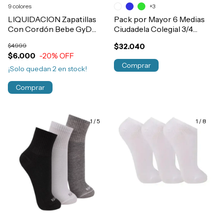
9 colores
+3
LIQUIDACION Zapatillas
Pack por Mayor 6 Medias
Con Cordón Bebe GyD
Ciudadela Colegial 3/4
Art. 98
Largas Algodón T1 al 5
$4.999
$32.040
Art.4730
$6.000
-20
% OFF
Comprar
¡Solo quedan
2
en stock!
Comprar
1
/
5
1
/
8