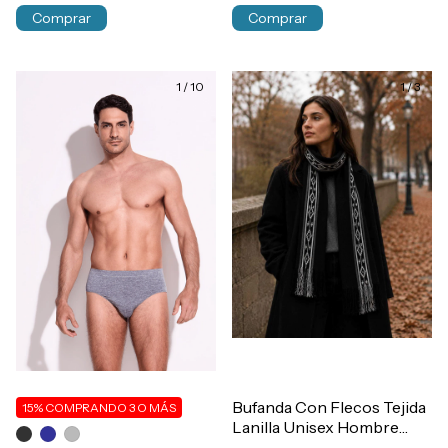
Comprar
Comprar
1
/
10
1
/
3
Bufanda Con Flecos Tejida
15%
COMPRANDO 3 O MÁS
Lanilla Unisex Hombre
Mujer Art.7204