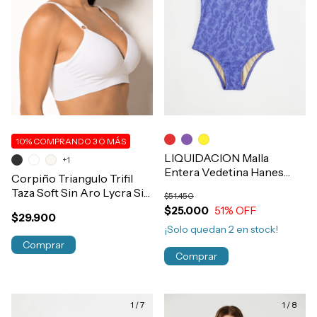
10%
COMPRANDO 3 O MÁS
LIQUIDACION Malla
+1
Entera Vedetina Hanes
Corpiño Triangulo Trifil
Lycra Jacquard Nena
Taza Soft Sin Aro Lycra Sin
$51.450
Art.4378
Costura Art.1689
$25.000
51
% OFF
$29.900
¡Solo quedan
2
en stock!
Comprar
Comprar
1
/
7
1
/
8