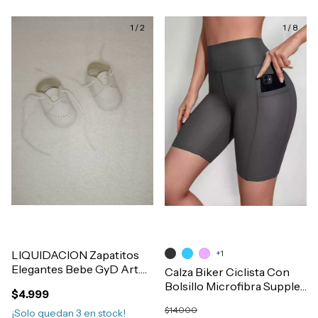
1
/
2
1
/
8
LIQUIDACION Zapatitos
+1
Elegantes Bebe GyD Art.
Calza Biker Ciclista Con
207
Bolsillo Microfibra Supplex
$4.999
Premium Mujer Art.2708
$14.000
¡Solo quedan
3
en stock!