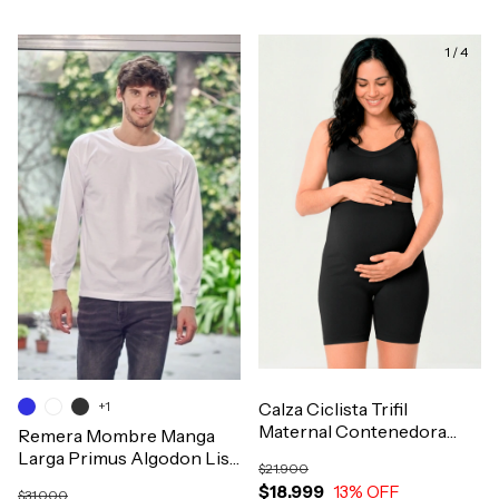
1
/
4
+1
Calza Ciclista Trifil
Maternal Contenedora
Remera Mombre Manga
Para Embarazada Art.5211
Larga Primus Algodon Liso
$21.900
Art.110
$18.999
13
% OFF
$31.000