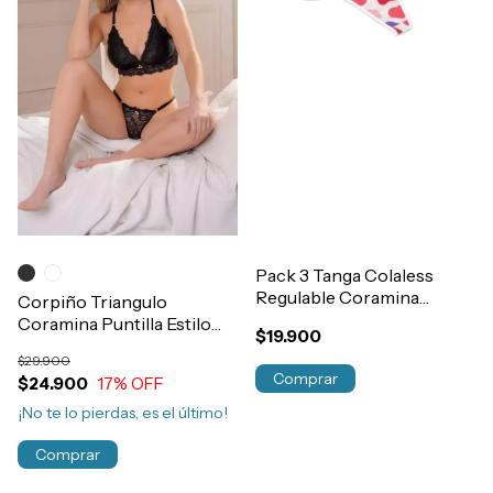
Pack 3 Tanga Colaless
Regulable Coramina
Corpiño Triangulo
Estampada Algodon y
Coramina Puntilla Estilo
$19.900
Lycra Art.1203
Bustier Art.464
$29.900
Comprar
$24.900
17
% OFF
¡No te lo pierdas, es el último!
Comprar