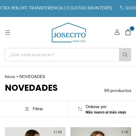
TRANSFERENCIA | 3 CUOTAS SIN INTERÉS
🏷️ SOCIOS CLARÍN 365
0
Inicio
>
NOVEDADES
NOVEDADES
99 productos
Ordenar por:
Filtrar
Más nuevo al más viejo
1
/
10
1
/
4