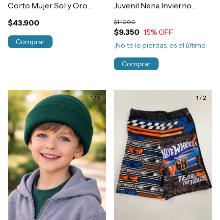
Corto Mujer Sol y Oro
Juvenil Nena Invierno
Microfibra y Lycra
Art.7210
$43.900
$11.000
Art.53912
$9.350
15
% OFF
Comprar
¡No te lo pierdas, es el último!
Comprar
1
/
3
1
/
2