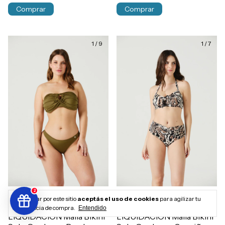
Comprar
Comprar
1
/
9
1
/
7
2
Al navegar por este sitio
aceptás el uso de cookies
para agilizar tu
+1
+2
experiencia de compra.
Entendido
LIQUIDACION Malla Bikini
LIQUIDACION Malla Bikini