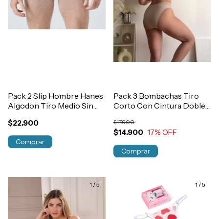
Pack 2 Slip Hombre Hanes
Pack 3 Bombachas Tiro
Algodon Tiro Medio Sin
Corto Con Cintura Doble
Toalla Art.1161
Mele Algodon y Lycra
$22.900
$17.900
Art.34
$14.900
17
% OFF
Comprar
Comprar
1
/
5
1
/
5