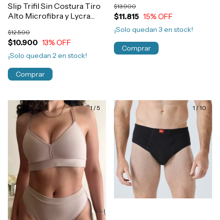
Slip Trifil Sin Costura Tiro
$13.900
Alto Microfibra y Lycra
$11.815
15
% OFF
Hombre Art.543
¡Solo quedan
3
en stock!
$12.500
$10.900
13
% OFF
Comprar
¡Solo quedan
2
en stock!
Comprar
1
/
5
1
/
10