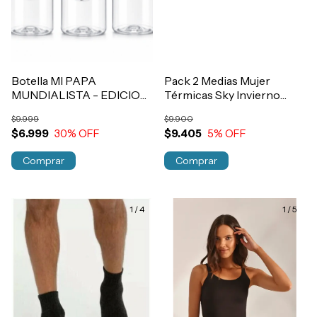
Botella MI PAPA
Pack 2 Medias Mujer
MUNDIALISTA - EDICION
Térmicas Sky Invierno
LIMITADA
Art.10000
$9.999
$9.900
$6.999
30
% OFF
$9.405
5
% OFF
Comprar
1
/
4
1
/
5