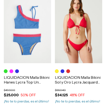
LIQUIDACION Malla Bikini
LIQUIDACION Malla Bikini
Hanes Lycra Top Un
Sol y Oro Lycra Jacquard
Hombro y Vedetina Nena
Triangulo y Vedetina Mujer
$49.900
$66.040
Art.4328
Art.4279
$25.000
50
% OFF
$34.125
48
% OFF
¡No te lo pierdas, es el último!
¡No te lo pierdas, es el último!