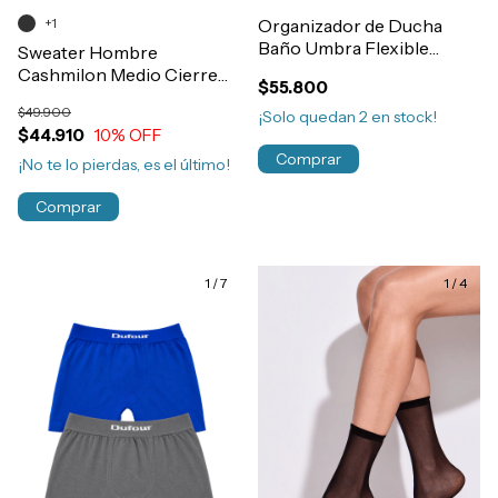
+1
Organizador de Ducha
Baño Umbra Flexible
Sweater Hombre
Art.023460-660
Cashmilon Medio Cierre
$55.800
Invierno
$49.900
¡Solo quedan
2
en stock!
$44.910
10
% OFF
Comprar
¡No te lo pierdas, es el último!
Comprar
1
/
7
1
/
4