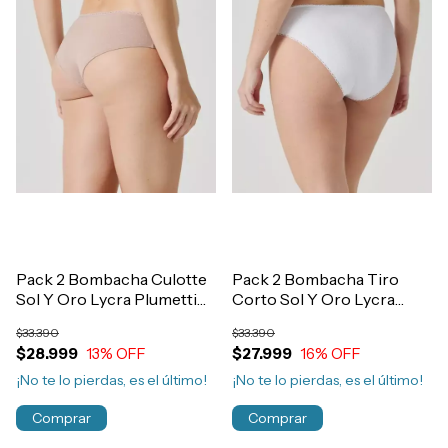
Pack 2 Bombacha Culotte
Pack 2 Bombacha Tiro
Sol Y Oro Lycra Plumetti
Corto Sol Y Oro Lycra
Jacquard Art.43239
Plumetti Jacquard
$33.390
$33.390
Art.43232
$28.999
13
% OFF
$27.999
16
% OFF
¡No te lo pierdas, es el último!
¡No te lo pierdas, es el último!
Comprar
Comprar