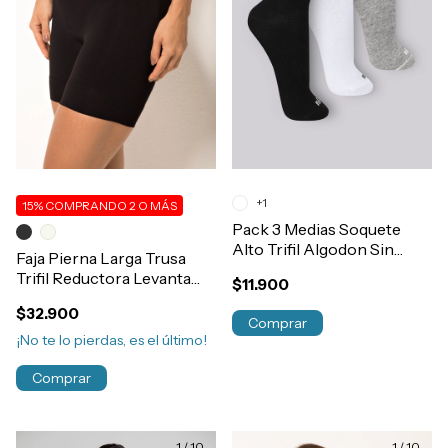
+1
15%
COMPRANDO 2 O MÁS
Pack 3 Medias Soquete
Alto Trifil Algodon Sin
Faja Pierna Larga Trusa
Toalla Art.7686
Trifil Reductora Levanta
$11.900
Cola Post Parto / Cirugia
$32.900
Art.1810
Comprar
¡No te lo pierdas, es el último!
Comprar
1
/
10
1
/
10