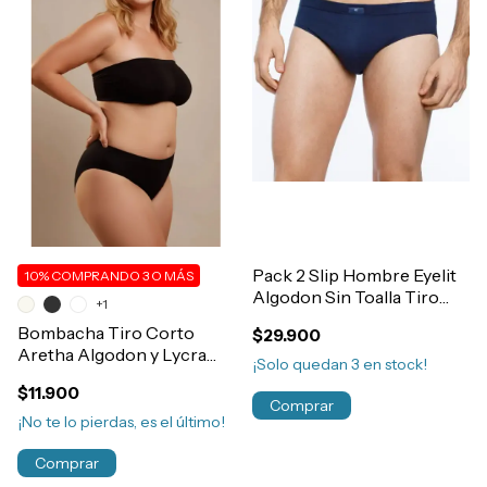
Pack 2 Slip Hombre Eyelit
10%
COMPRANDO 3 O MÁS
Algodon Sin Toalla Tiro
+1
Medio Art.1311
Bombacha Tiro Corto
$29.900
Aretha Algodon y Lycra
¡Solo quedan
3
en stock!
Lisa Art.3727
$11.900
Comprar
¡No te lo pierdas, es el último!
Comprar