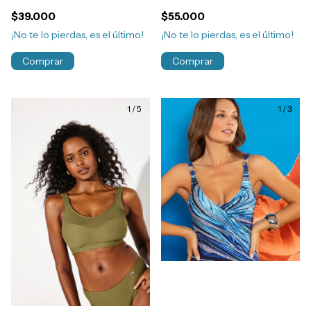
Oro Art.4242
Sol y Oro Art.4264
$39.000
$55.000
¡No te lo pierdas, es el último!
¡No te lo pierdas, es el último!
Comprar
Comprar
1
/
5
1
/
3