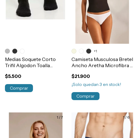
+1
Medias Soquete Corto
Camiseta Musculosa Bretel
Trifil Algodon Toalla
Ancho Aretha Microfibra y
Hombre Art.8720
Lycra Sin Costura Mujer
$5.500
$21.900
Art.732
¡Solo quedan
3
en stock!
Comprar
Comprar
1
/
7
1
/
6