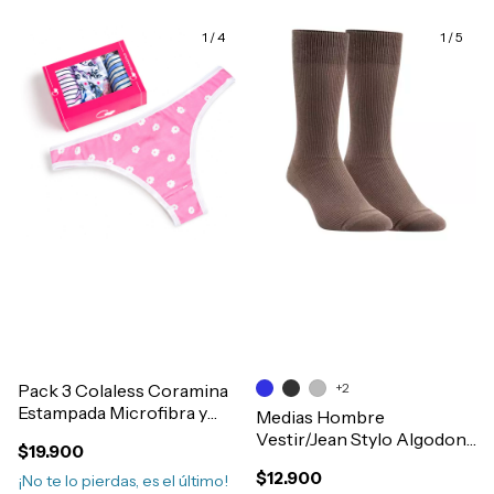
1
/
4
1
/
5
Pack 3 Colaless Coramina
+2
Estampada Microfibra y
Medias Hombre
Lycra Art.1205
Vestir/Jean Stylo Algodon
$19.900
Morley Media Caña Art.428
$12.900
¡No te lo pierdas, es el último!