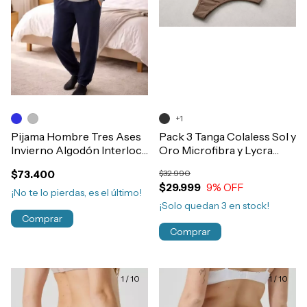
+1
Pijama Hombre Tres Ases
Pack 3 Tanga Colaless Sol y
Invierno Algodón Interlock
Oro Microfibra y Lycra
Grueso Escote V Art.728
Con Estuche de Regalo
$73.400
$32.990
$29.999
9
% OFF
¡No te lo pierdas, es el último!
¡Solo quedan
3
en stock!
Comprar
Comprar
1
/
10
1
/
10