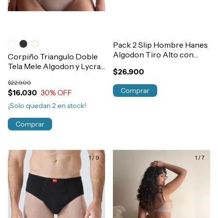
Pack 2 Slip Hombre Hanes
Algodon Tiro Alto con
Corpiño Triangulo Doble
Toalla Art.1101
Tela Mele Algodon y Lycra
$26.900
Sin Aro Art.123
$22.900
Comprar
$16.030
30
% OFF
¡Solo quedan
2
en stock!
Comprar
1
/
9
1
/
7