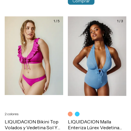
Comprar
1
/
5
1
/
3
2 colores
LIQUIDACION Bikini Top
LIQUIDACION Malla
Volados y Vedetina Sol Y
Enteriza Lúrex Vedetina