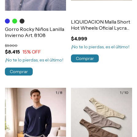
LIQUIDACION Malla Short
Hot Wheels Oficial Lycra
Gorro Rocky Niños Lanilla
Nene Talle 2
Invierno Art. 8108
$4.999
$9.900
¡No te lo pierdas, es el último!
$8.415
15
% OFF
Comprar
¡No te lo pierdas, es el último!
Comprar
1
/
8
1
/
10