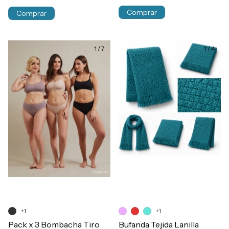
Comprar
Comprar
1
/
7
1
/
4
+1
+1
Pack x 3 Bombacha Tiro
Bufanda Tejida Lanilla