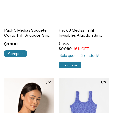
Pack 3 Medias Soquete
Pack 3 Medias Trifil
Corto Trifil Algodon Sin
Invisibles Algodon Sin
Toalla Art.8011
Toalla Art.7064
$9.900
$11.900
$9.999
16
% OFF
Comprar
¡Solo quedan
3
en stock!
Comprar
1
/
10
1
/
5