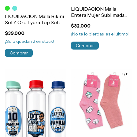
LIQUIDACION Malla
Entera Mujer Sublimada
LIQUIDACION Malla Bikini
Bianca Mare Art.25202
Sol Y Oro Lycra Top Soft Y
$32.000
Culotteless Mujer Art.4253
$39.000
¡No te lo pierdas, es el último!
¡Solo quedan
2
en stock!
Comprar
Comprar
1
/
8