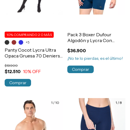
Pack 3 Boxer Dufour
10%
COMPRANDO 2 O MÁS
Algodón y Lycra Con
+5
Elastico Exterior Liso
Panty Cocot Lycra Ultra
$36.900
Hombre Art.12058
Opaca Gruesa 70 Deniers
¡No te lo pierdas, es el último!
Art.72
$13.900
Comprar
$12.510
10
% OFF
Comprar
1
/
10
1
/
8