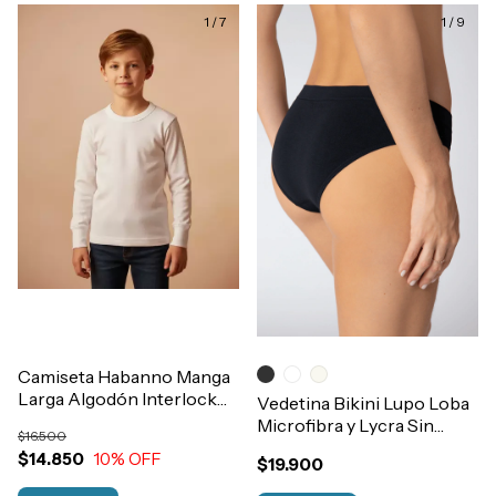
1
/
7
1
/
9
Camiseta Habanno Manga
Larga Algodón Interlock
Vedetina Bikini Lupo Loba
Termica Niños T2 al 14
Microfibra y Lycra Sin
$16.500
Art.513
Costura Art.40300
$14.850
10
% OFF
$19.900