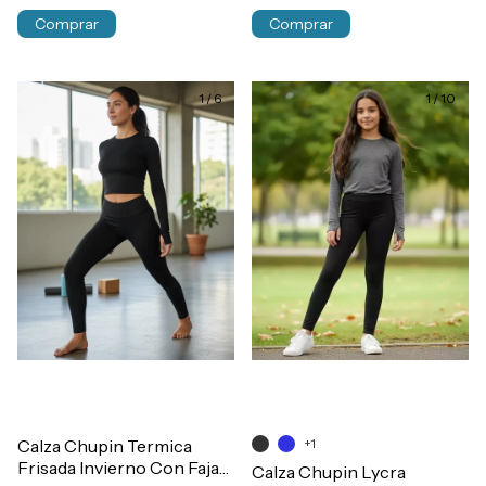
Comprar
Comprar
1
/
6
1
/
10
Calza Chupin Termica
+1
Frisada Invierno Con Faja
Calza Chupin Lycra