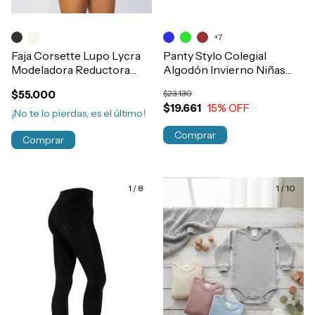
+7
Faja Corsette Lupo Lycra
Panty Stylo Colegial
Modeladora Reductora
Algodón Invierno Niñas
Post Parto- Cirugia
Art.5044
$55.000
$23.130
Art.47182 IMPORTADA
$19.661
15
% OFF
¡No te lo pierdas, es el último!
Comprar
Comprar
1
/
8
1
/
10