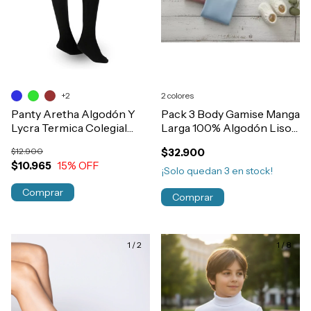
+2
2 colores
Panty Aretha Algodón Y
Pack 3 Body Gamise Manga
Lycra Termica Colegial
Larga 100% Algodón Liso
Niñas Art.305
Bebe Art.740
$12.900
$32.900
$10.965
15
% OFF
¡Solo quedan
3
en stock!
Comprar
Comprar
1
/
2
1
/
8