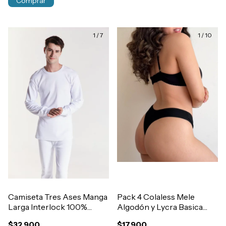
Comprar
1
/
7
1
/
10
Camiseta Tres Ases Manga
Pack 4 Colaless Mele
Larga Interlock 100%
Algodón y Lycra Basica
Algodón Grueso Art.411
Lisas Mujer Art.400
$32.900
$17.900