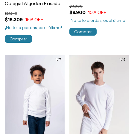
Invierno Nene Art.103
Colegial Algodón Frisado
$11.000
T4-16 Art.116
$9.900
10
% OFF
$21.540
$18.309
15
% OFF
¡No te lo pierdas, es el último!
¡No te lo pierdas, es el último!
Comprar
Comprar
1
/
7
1
/
9