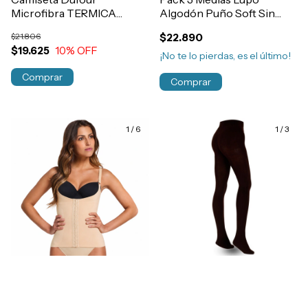
Microfibra TERMICA
Algodón Puño Soft Sin
Manga Larga Niños
Elastico Rulo Hombre
$21.806
$22.890
Art.11952
Art.1275
$19.625
10
% OFF
¡No te lo pierdas, es el último!
Comprar
Comprar
1
/
6
1
/
3