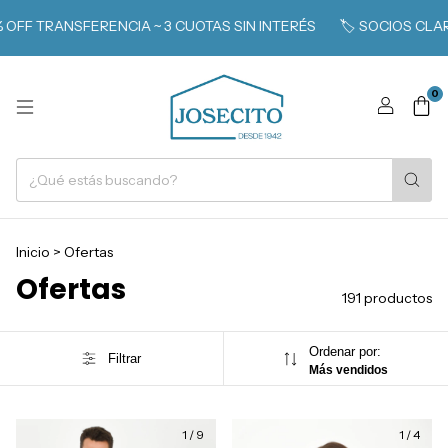
RENCIA ~ 3 CUOTAS SIN INTERÉS
🏷️ SOCIOS CLARÍN 365 Y CLUB
0
Inicio
>
Ofertas
Ofertas
191 productos
Ordenar por:
Filtrar
Más vendidos
1
/
9
1
/
4