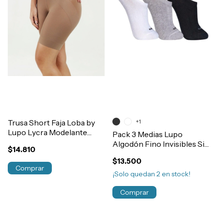
Trusa Short Faja Loba by
+1
Lupo Lycra Modelante
Pack 3 Medias Lupo
Levanta Cola Art.5690
Algodón Fino Invisibles Sin
$14.810
Caña Hombre Art.3270
$13.500
Comprar
¡Solo quedan
2
en stock!
Comprar