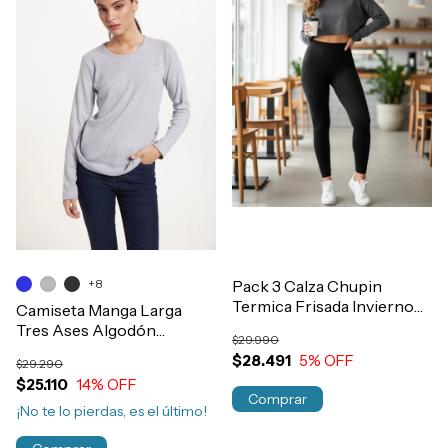
+8
Pack 3 Calza Chupin
Termica Frisada Invierno
Camiseta Manga Larga
Con Faja Tiro Alto Mujer
Tres Ases Algodón
$29.990
Art.2912
Interlock Invierno Art.110
$28.491
5
% OFF
$29.290
$25.110
14
% OFF
Comprar
¡No te lo pierdas, es el último!