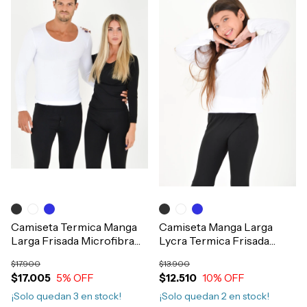
Camiseta Termica Manga
Camiseta Manga Larga
Larga Frisada Microfibra
Lycra Termica Frisada
Hombre Mujer Art.2930
Invierno Niños Art.2941
$17.900
$13.900
$17.005
5
% OFF
$12.510
10
% OFF
¡Solo quedan
3
en stock!
¡Solo quedan
2
en stock!