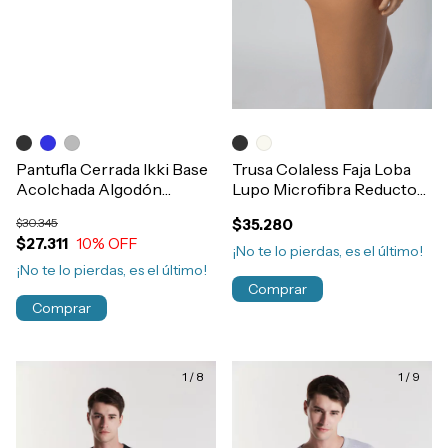
Pantufla Cerrada Ikki Base
Trusa Colaless Faja Loba
Acolchada Algodón
Lupo Microfibra Reductora
Hombre Art.211
Post Parto-Cirugia
$30.345
$35.280
Art.41055
$27.311
10
% OFF
¡No te lo pierdas, es el último!
¡No te lo pierdas, es el último!
Comprar
Comprar
1
/
8
1
/
9