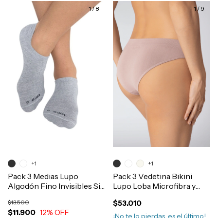
1
/
8
1
/
9
+1
+1
Pack 3 Medias Lupo
Pack 3 Vedetina Bikini
Algodón Fino Invisibles Sin
Lupo Loba Microfibra y
Caña Mujer Art.3270
Lycra Sin Costura
$13.500
$53.010
Art.40300
$11.900
12
% OFF
¡No te lo pierdas, es el último!