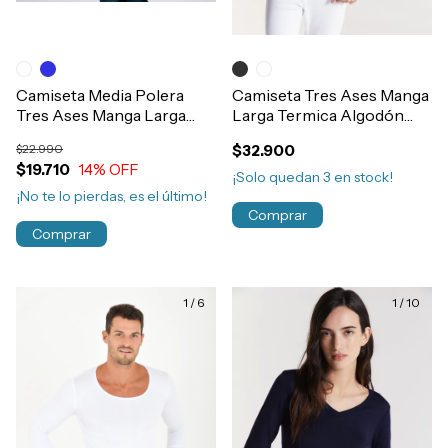
Camiseta Media Polera
Camiseta Tres Ases Manga
Tres Ases Manga Larga
Larga Termica Algodón
Termica Algodón Niños
Morley Hombre Art.601
$22.990
$32.900
Art.608
$19.710
14
% OFF
¡Solo quedan
3
en stock!
¡No te lo pierdas, es el último!
Comprar
Comprar
1
/
6
1
/
10