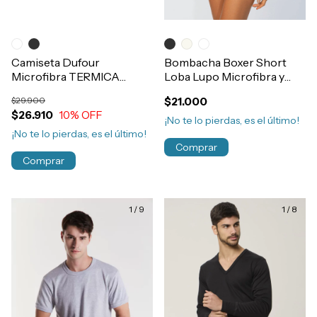
Camiseta Dufour
Bombacha Boxer Short
Microfibra TERMICA
Loba Lupo Microfibra y
Manga Larga Segunda Piel
Lycra Sin Costura
$29.900
$21.000
Hombre Art.11945
Art.41800
$26.910
10
% OFF
¡No te lo pierdas, es el último!
¡No te lo pierdas, es el último!
Comprar
Comprar
1
/
9
1
/
8