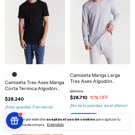
Camiseta Manga Larga
Tres Ases Algodón
Camiseta Tres Ases Manga
Invierno Interlock Hombre
Corta Termica Algodón
$31.900
Art.511
Morley Hombre Art.600
$28.710
10
% OFF
$28.240
¡No te lo pierdas, es el último!
¡Solo quedan
3
en stock!
2
Comprar
Comprar
Al navegar por este sitio
aceptás el uso de cookies
para agilizar tu
experiencia de compra.
Entendido