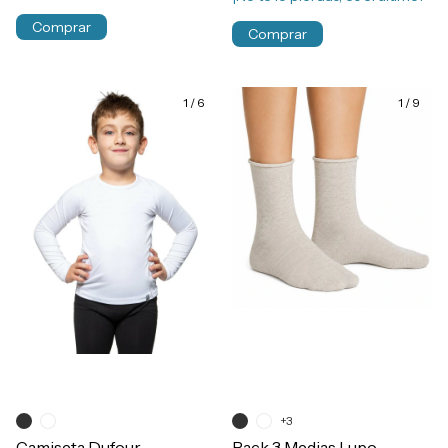
Comprar
Comprar
1
/
6
1
/
9
+3
Camiseta Dufour
Pack 3 Medias Lupo