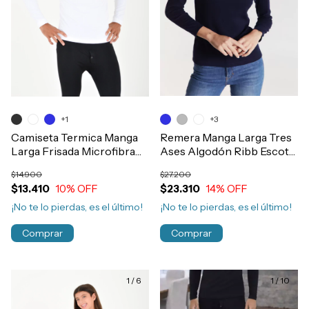
+1
+3
Camiseta Termica Manga
Remera Manga Larga Tres
Larga Frisada Microfibra
Ases Algodón Ribb Escote
Hombre Art.111
V Mujer Art.4006
$14.900
$27.200
$13.410
10
% OFF
$23.310
14
% OFF
¡No te lo pierdas, es el último!
¡No te lo pierdas, es el último!
Comprar
Comprar
1
/
6
1
/
10