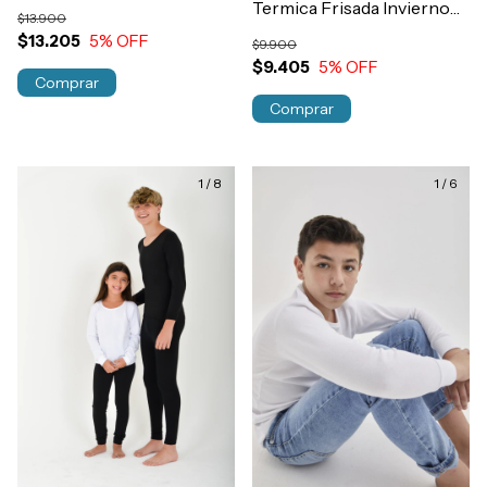
Tiro Alto Mujer Art.2912
Termica Frisada Invierno
$13.900
Niñas Art.2914
$13.205
5
% OFF
$9.900
$9.405
5
% OFF
Comprar
Comprar
1
/
8
1
/
6