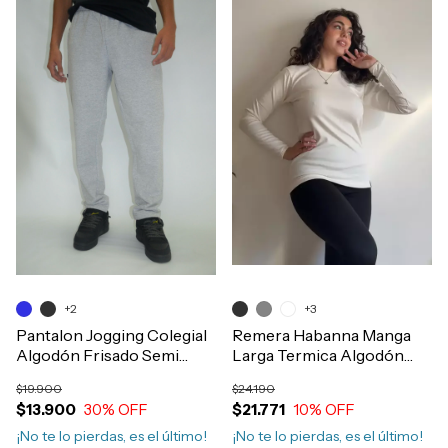
+2
+3
Pantalon Jogging Colegial
Remera Habanna Manga
Algodón Frisado Semi
Larga Termica Algodón
Chupin T4-18 Art.850
Morley Mujer Art.1105
$19.900
$24.190
$13.900
30
% OFF
$21.771
10
% OFF
¡No te lo pierdas, es el último!
¡No te lo pierdas, es el último!