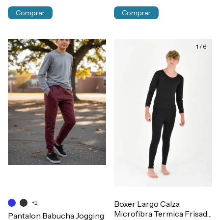
Comprar
Comprar
1
/
10
1
/
6
+2
Boxer Largo Calza
Microfibra Termica Frisada
Pantalon Babucha Jogging