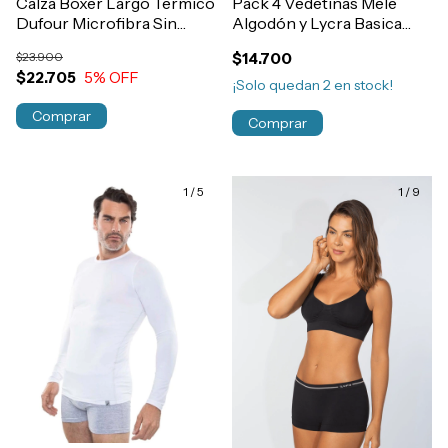
Calza Boxer Largo Termico
Pack 4 Vedetinas Mele
Dufour Microfibra Sin
Algodón y Lycra Basica
Costura Hombre Art.11940
Lisas Mujer Art.444
$23.900
$14.700
$22.705
5
% OFF
¡Solo quedan
2
en stock!
Comprar
Comprar
1
/
5
1
/
9