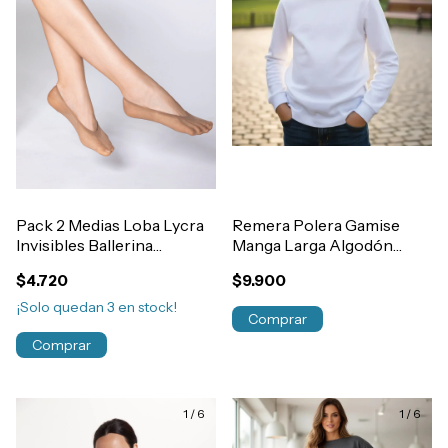
Pack 2 Medias Loba Lycra
Remera Polera Gamise
Invisibles Ballerina
Manga Larga Algodón
Art.5520
Interlock Niños Art.480-
$4.720
$9.900
481
¡Solo quedan
3
en stock!
Comprar
Comprar
1
/
6
1
/
6