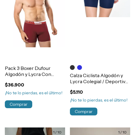
Pack 3 Boxer Dufour
Algodón y Lycra Con
Calza Ciclista Algodón y
Elastico Exterior Liso
Lycra Colegial / Deportiva
$36.900
Hombre Art.12024
Niñas Art.6293
$5.110
¡No te lo pierdas, es el último!
¡No te lo pierdas, es el último!
Comprar
Comprar
1
/
10
1
/
10