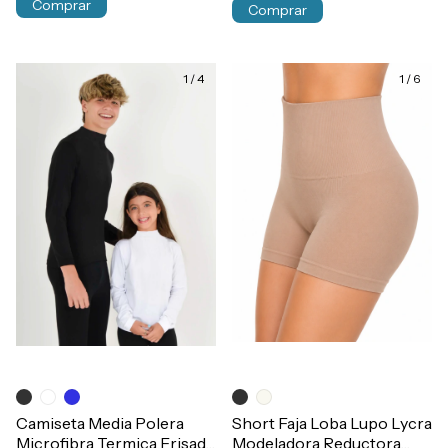
Comprar
Comprar
1
/
4
1
/
6
Camiseta Media Polera
Short Faja Loba Lupo Lycra
Microfibra Termica Frisada
Modeladora Reductora