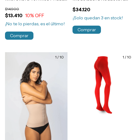
Niños Art.122
Post Parto - Cirugía
$14.900
$34.120
Art.41060
$13.410
10
% OFF
¡Solo quedan
3
en stock!
¡No te lo pierdas, es el último!
Comprar
Comprar
1
/
10
1
/
10