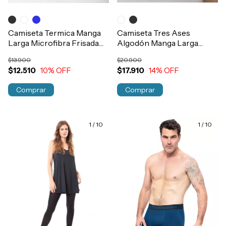
Camiseta Termica Manga
Camiseta Tres Ases
Larga Microfibra Frisada
Algodón Manga Larga
Niños T4-16 Art.112
Termica Niños Art.601
$13.900
$20.900
$12.510
10
% OFF
$17.910
14
% OFF
Comprar
Comprar
1
/
10
1
/
10