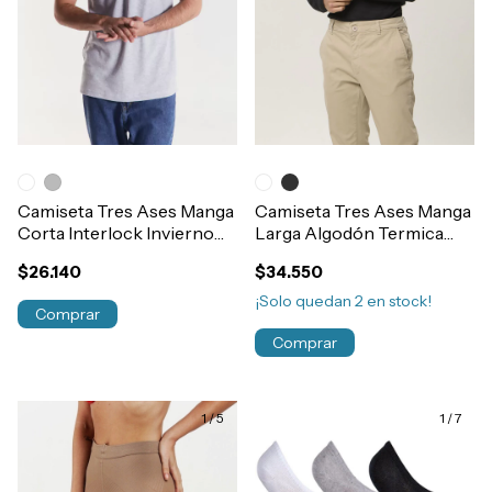
Camiseta Tres Ases Manga
Camiseta Tres Ases Manga
Corta Interlock Invierno
Larga Algodón Termica
Algodón Hombre Art.409
Escote V Hombre Art.603
$26.140
$34.550
¡Solo quedan
2
en stock!
Comprar
Comprar
1
/
5
1
/
7