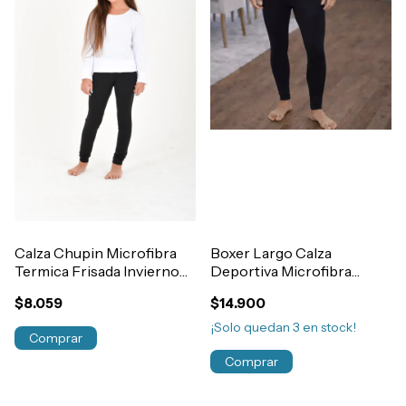
Calza Chupin Microfibra
Boxer Largo Calza
Termica Frisada Invierno
Deportiva Microfibra
Niñas Art.102
Termica Frisada Hombre
$8.059
$14.900
Art.101
¡Solo quedan
3
en stock!
Comprar
Comprar