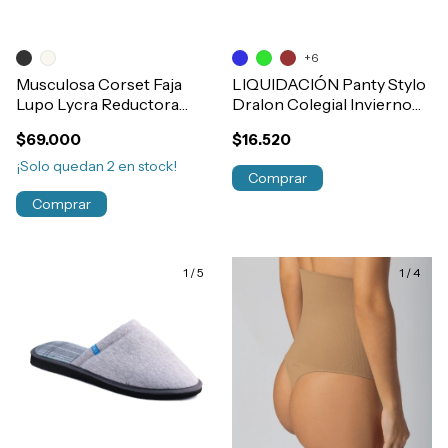
+6
Musculosa Corset Faja
LIQUIDACIÓN Panty Stylo
Lupo Lycra Reductora
Dralon Colegial Invierno
Post Parto - Cirugia Senos
Niñas Art.5013
$69.000
$16.520
Libres Art.47183
¡Solo quedan
2
en stock!
Comprar
Comprar
1
/
5
1
/
4