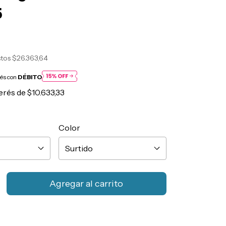
5
stos
$26.363,64
rés con
DÉBITO
terés de
$10.633,33
Color
CP:
Cambiar CP