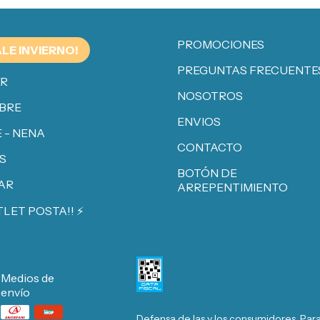
PROMOCIONES
ALE INVIERNO!
PREGUNTAS FRECUENTE
ER
NOSOTROS
BRE
ENVIOS
 - NENA
CONTACTO
S
BOTÓN DE
AR
ARREPENTIMIENTO
TLET POSTA!! ⚡️
Medios de
envío
Defensa de las y los consumidores. Par