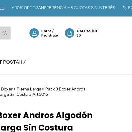
 10% OFF TRANSFERENCIA ~ 3 CUOTAS SIN INTERÉS
🏷️ SOCIOS C
Entrá
/
Carrito
(
0
)
Registráte
$0
 POSTA!! ⚡️
>
Boxer
>
Pierna Larga
>
Pack 3 Boxer Andros
arga Sin Costura Art.5015
Boxer Andros Algodón
Larga Sin Costura