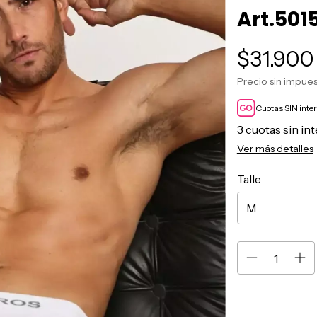
Art.501
$31.900
Precio sin impue
Cuotas SIN inte
3
cuotas sin in
Ver más detalles
Talle
Entregas para el 