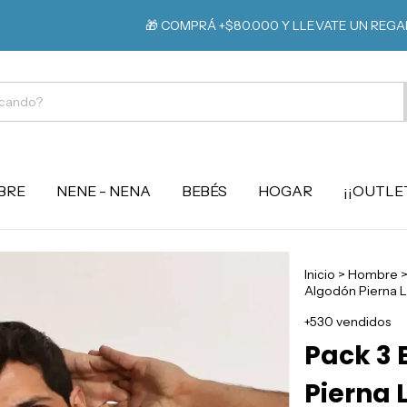
⚡️
🎁 COMPRÁ +$80.000 Y LLEVATE UN REGALO
BRE
NENE - NENA
BEBÉS
HOGAR
¡¡OUTLET
Inicio
>
Hombre
Algodón Pierna L
+530 vendidos
Pack 3 
Pierna 