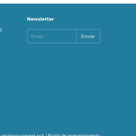
Newsletter
S
a reclamos
ingresá acá.
/
Botón de arrepentimiento