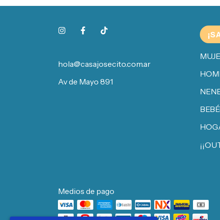
¡S
MUJ
hola@casajosecito.com.ar
HOM
Av de Mayo 891
NENE
BEBÉ
HOG
¡¡OU
Medios de pago