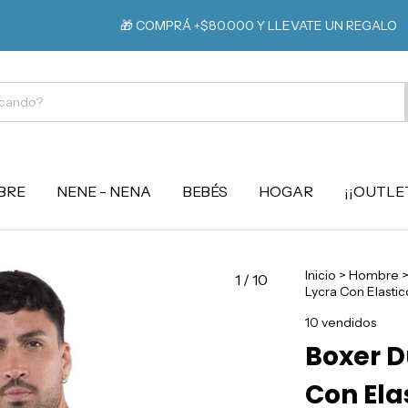
⚡️ 
🎁 COMPRÁ +$80.000 Y LLEVATE UN REGALO
BRE
NENE - NENA
BEBÉS
HOGAR
¡¡OUTLET
Inicio
>
Hombre
1
/
10
Lycra Con Elastic
10 vendidos
Boxer D
Con Elas