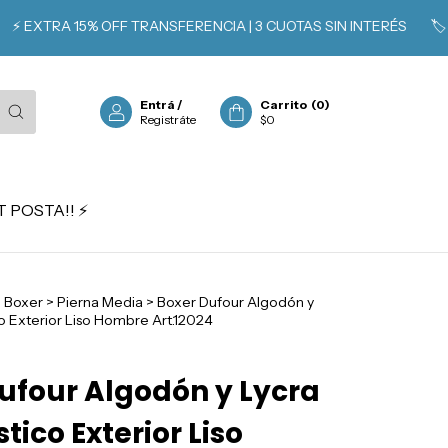
EXTRA 15% OFF TRANSFERENCIA | 3 CUOTAS SIN INTERÉS
🏷️ SOC
Entrá
/
Carrito
(
0
)
Registráte
$0
 POSTA!! ⚡️
>
Boxer
>
Pierna Media
>
Boxer Dufour Algodón y
o Exterior Liso Hombre Art.12024
ufour Algodón y Lycra
tico Exterior Liso