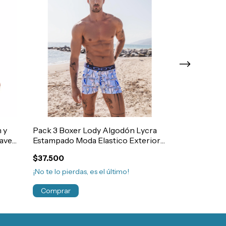
 y
Pack 3 Boxer Lody Algodón Lycra
Pack 3 Boxer 
uave
Estampado Moda Elastico Exterior
Algodón Tela
Hombre Art.914
Abertura Talle
$37.500
$52.670
¡No te lo pierdas, es el último!
¡No te lo pierdas
Comprar
Comprar