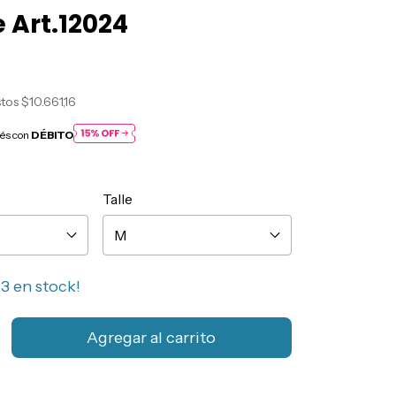
Art.12024
stos
$10.661,16
rés con
DÉBITO
Talle
n
3
en stock!