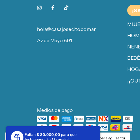
¡S
MUJ
hola@casajosecito.com.ar
HOM
Av de Mayo 891
NENE
BEBÉ
HOG
¡¡OU
Medios de pago
¡Faltan
$ 80.000,00
para que
Al navegar por este sitio
aceptás el uso de cookies
para agilizar tu
desbloquees tu 1º regalo!