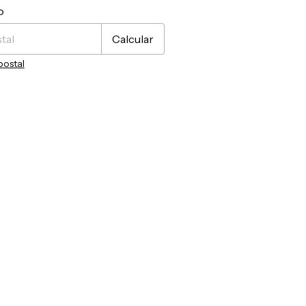
CP:
Cambiar CP
o
Calcular
postal