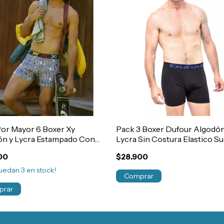
or Mayor 6 Boxer Xy
Pack 3 Boxer Dufour Algodón
ón y Lycra Estampado Con
Lycra Sin Costura Elastico S
co Exterior Hombre Art.1333
Art.12050
00
$28.900
quedan
3
en stock!
Comprar
prar