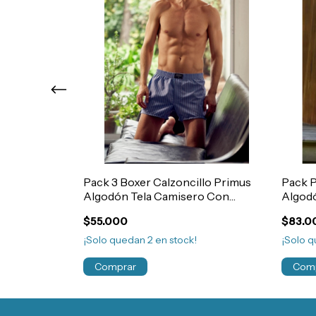
icrofibra y
Pack 3 Boxer Calzoncillo Primus
Pack P
.5010
Algodón Tela Camisero Con
Algod
Abertura Talle 56 a 60 Art.911
Elasti
$55.000
$83.0
¡Solo quedan
2
en stock!
¡Solo 
Comprar
Com