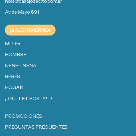
hola@casajosecito.com.ar
Av de Mayo 891
¡SALE INVIERNO!
MUJER
HOMBRE
NENE - NENA
BEBÉS
HOGAR
¡¡OUTLET POSTA!! ⚡️
PROMOCIONES
PREGUNTAS FRECUENTES