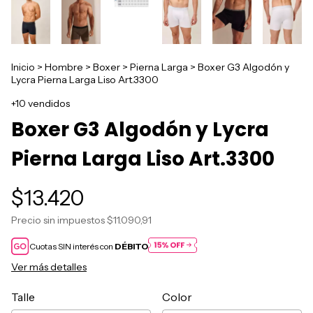
Inicio
>
Hombre
>
Boxer
>
Pierna Larga
>
Boxer G3 Algodón y
Lycra Pierna Larga Liso Art.3300
+10 vendidos
Boxer G3 Algodón y Lycra
Pierna Larga Liso Art.3300
$13.420
Precio sin impuestos
$11.090,91
Cuotas SIN interés con
DÉBITO
Ver más detalles
Talle
Color