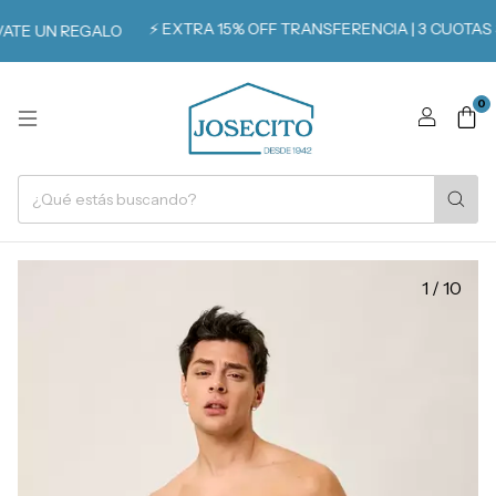
⚡️ EXTRA 15% OFF TRANSFERENCIA | 3 CUOTAS SIN 
 UN REGALO
0
1
/
10