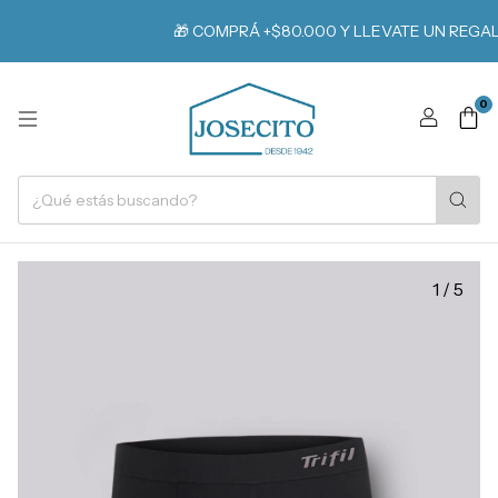
🎁 COMPRÁ +$80.000 Y LLEVATE UN REGALO
0
1
/
5