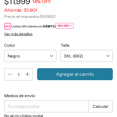
$11.999
14
% OFF
Ahorrás:
$1.901
Precio sin impuestos
$9.916,53
Cuotas SIN interés con
DÉBITO
Ver más detalles
Color
Talle
Entregas para el CP:
Cambiar CP
Medios de envío
Calcular
No sé mi código postal