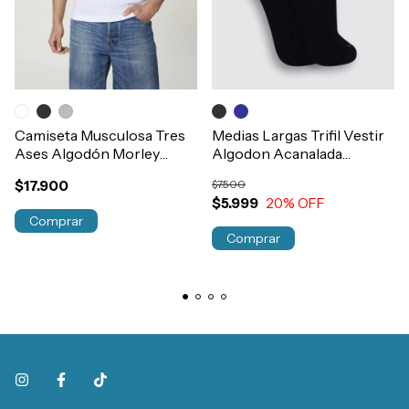
Camiseta Musculosa Tres
Medias Largas Trifil Vestir
Ases Algodón Morley
Algodon Acanalada
Elastizada Hombre Art.73
Hombre Art.7013
$17.900
$7.500
$5.999
20
% OFF
Comprar
Comprar