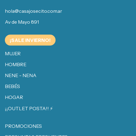
hola@casajosecito.com.ar
Av de Mayo 891
¡SALE INVIERNO!
MUJER
HOMBRE
NENE - NENA
BEBÉS
HOGAR
¡¡OUTLET POSTA!! ⚡️
PROMOCIONES