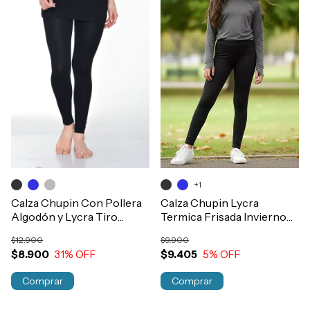
+1
Calza Chupin Con Pollera
Calza Chupin Lycra
Algodón y Lycra Tiro
Termica Frisada Invierno
Medio Niñas Art.9336
Niñas Art.2914
$12.900
$9.900
$8.900
31
% OFF
$9.405
5
% OFF
Comprar
Comprar