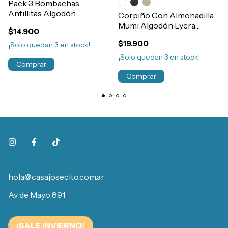
Pack 3 Bombachas
Antillitas Algodón
Corpiño Con Almohadilla
Estampada Niñas Art.1300
Mumi Algodón Lycra
$14.900
Juvenil Nena Art.2003
$19.900
¡Solo quedan
3
en stock!
¡Solo quedan
3
en stock!
Comprar
Comprar
hola@casajosecito.com.ar
Av de Mayo 891
¡SALE INVIERNO!