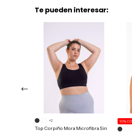
Te pueden interesar:
Media Caña
+2
10%
CO
don Morley Sin
Top Corpiño Mora Microfibra Sin