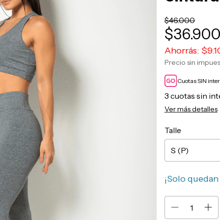
$46.000
$36.90
Ahorrás:
$9.1
Precio sin impue
Cuotas SIN inte
3
cuotas sin in
Ver más detalles
Talle
¡Solo queda