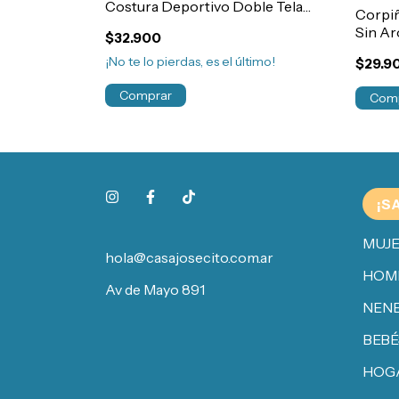
Costura Deportivo Doble Tela
Corpiñ
Art.2114
Sin Ar
$32.900
¡No te lo pierdas, es el último!
$29.9
Comprar
Com
¡S
MUJ
hola@casajosecito.com.ar
HOM
Av de Mayo 891
NENE
BEBÉ
HOG