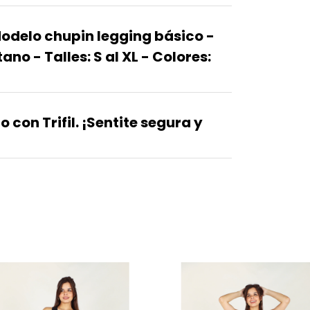
odelo chupin legging básico -
no - Talles: S al XL - Colores:
 con Trifil. ¡Sentite segura y