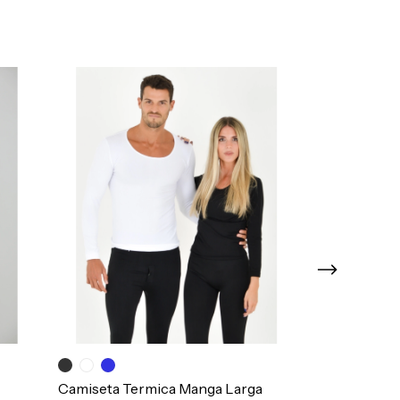
15%
COMPRANDO
Camiseta Termica Manga Larga