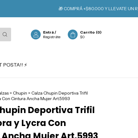
🎁 COMPRÁ +$80.000 Y LLEVATE UN REGALO
Entrá
/
Carrito
(
0
)
Registráte
$0
 POSTA!! ⚡️
lzas
>
Chupin
>
Calza Chupin Deportiva Trifil
ra Con Cintura Ancha Mujer Art.5993
hupin Deportiva Trifil
bra y Lycra Con
 Ancha Mujer Art.5993