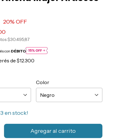
0
20
% OFF
00
stos
$30.495,87
rés con
DÉBITO
terés de
$12.300
Color
n
3
en stock!