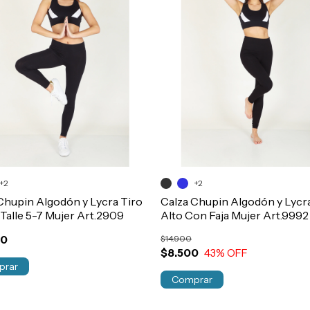
+2
+2
Chupin Algodón y Lycra Tiro
Calza Chupin Algodón y Lycr
Talle 5-7 Mujer Art.2909
Alto Con Faja Mujer Art.9992
00
$14.900
$8.500
43
% OFF
prar
Comprar