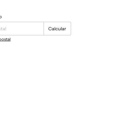
CP:
Cambiar CP
o
Calcular
postal