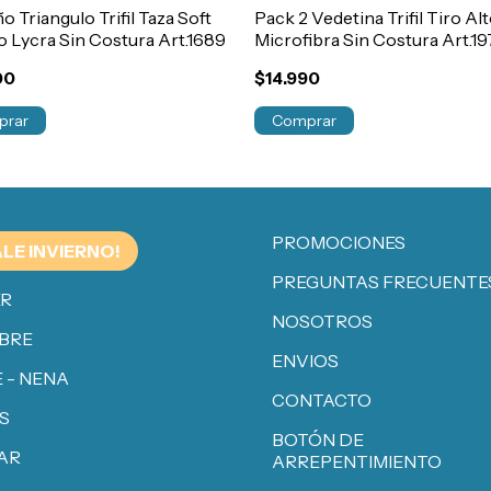
o Triangulo Trifil Taza Soft
Pack 2 Vedetina Trifil Tiro Al
o Lycra Sin Costura Art.1689
Microfibra Sin Costura Art.19
00
$14.990
prar
Comprar
PROMOCIONES
ALE INVIERNO!
PREGUNTAS FRECUENTE
ER
NOSOTROS
BRE
ENVIOS
 - NENA
CONTACTO
S
BOTÓN DE
AR
ARREPENTIMIENTO