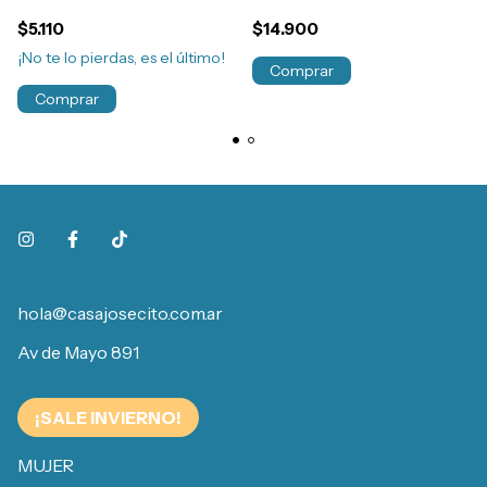
Niñas Art.6293
Deportiva Niñas Art.6291
$5.110
$14.900
¡No te lo pierdas, es el último!
Comprar
Comprar
hola@casajosecito.com.ar
Av de Mayo 891
¡SALE INVIERNO!
MUJER