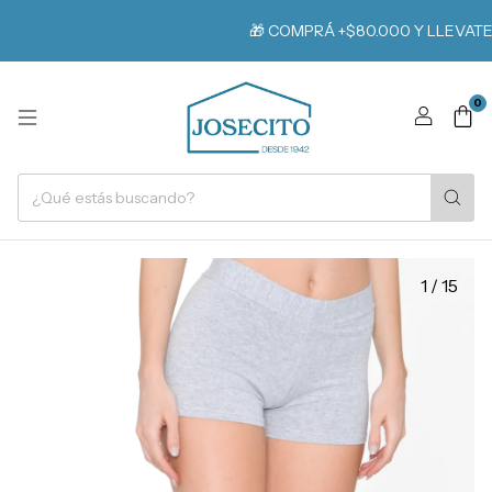
🎁 COMPRÁ +$80.000 Y LLEVATE UN 
0
1
/
15