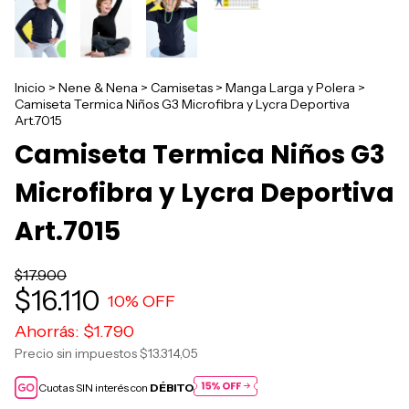
Inicio
>
Nene & Nena
>
Camisetas
>
Manga Larga y Polera
>
Camiseta Termica Niños G3 Microfibra y Lycra Deportiva
Art.7015
Camiseta Termica Niños G3
Microfibra y Lycra Deportiva
Art.7015
$17.900
$16.110
10
% OFF
Ahorrás:
$1.790
Precio sin impuestos
$13.314,05
Cuotas SIN interés con
DÉBITO