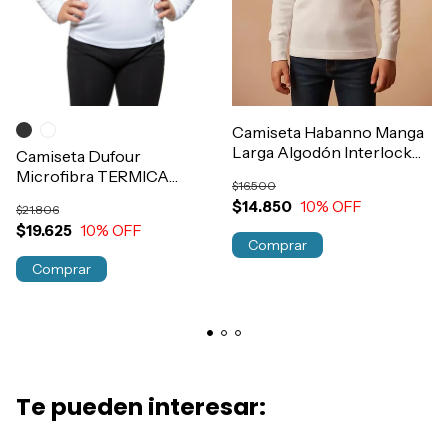
Camiseta Habanno Manga
Larga Algodón Interlock
Camiseta Dufour
Termica Niños T2 al 14
Microfibra TERMICA
$16.500
Art.513
Manga Larga Niños
$14.850
10
% OFF
$21.806
Art.11952
$19.625
10
% OFF
Comprar
Comprar
Te pueden interesar: