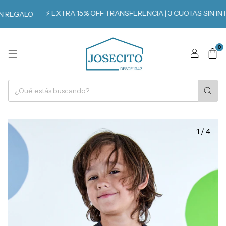
⚡️ EXTRA 15% OFF TRANSFERENCIA | 3 CUOTAS SIN INTER
REGALO
0
1
/
4