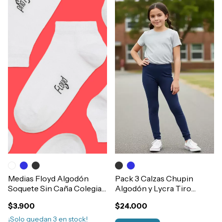
Medias Floyd Algodón
Pack 3 Calzas Chupin
Soquete Sin Caña Colegial
Algodón y Lycra Tiro
Niños Art.60
Medio Nena Art.9337
$3.900
$24.000
¡Solo quedan
3
en stock!