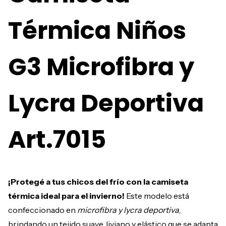
Térmica Niños
G3 Microfibra y
Lycra Deportiva
Art.7015
¡Protegé a tus chicos del frío con la camiseta
térmica ideal para el invierno!
Este modelo está
confeccionado en
microfibra y lycra deportiva
,
brindando un tejido suave, liviano y elástico que se adapta