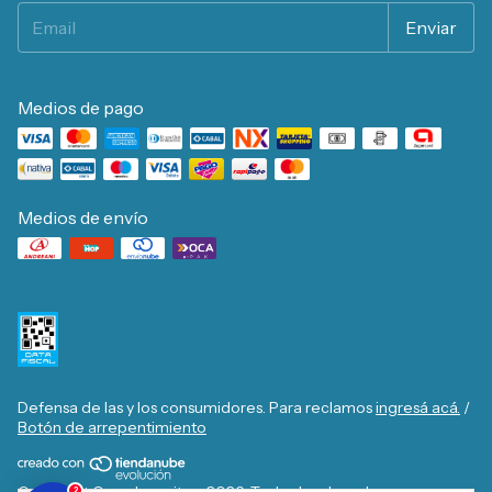
Medios de pago
Medios de envío
Defensa de las y los consumidores. Para reclamos
ingresá acá.
/
Botón de arrepentimiento
Copyright Casa Josecito - 2026. Todos los derechos
2