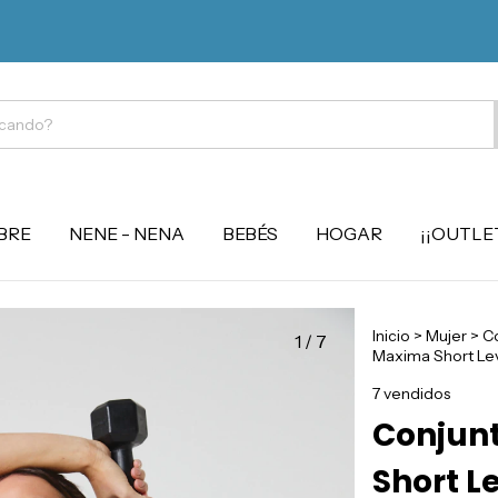
BRE
NENE - NENA
BEBÉS
HOGAR
¡¡OUTLET
Inicio
>
Mujer
>
Co
1
/
7
Maxima Short Lev
7 vendidos
Conjun
Short L