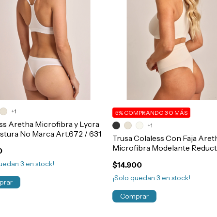
+1
5%
COMPRANDO 3 O MÁS
ss Aretha Microfibra y Lycra
+1
stura No Marca Art.672 / 631
Trusa Colaless Con Faja Aret
Microfibra Modelante Reduc
0
Ideal Post Parto-Cirugia Art.
quedan
3
en stock!
$14.900
¡Solo quedan
3
en stock!
prar
Comprar