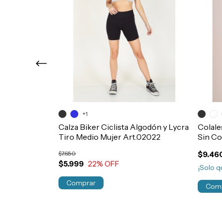
dias Elemento
+1
nning Mujer
Calza Biker Ciclista Algodón y Lycra
Colale
Tiro Medio Mujer Art.02022
Sin Co
$7.650
$9.46
$5.999
22
% OFF
¡Solo 
Comprar
Com