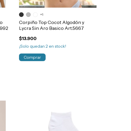
+1
+1
ro
Corpiño Top Cocot Algodón y
Corpiño Areth
5992
Lycra Sin Aro Basico Art.5667
Sin Costura 
Confort Art.1
$13.900
$20.460
¡Solo quedan
2
en stock!
¡Solo quedan
3
Comprar
Comprar