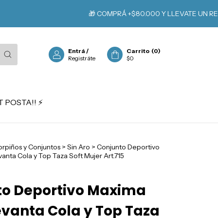
⚡
🎁 COMPRÁ +$80.000 Y LLEVATE UN REGALO
Entrá
/
Carrito
(
0
)
Registráte
$0
 POSTA!! ⚡️
rpiños y Conjuntos
>
Sin Aro
>
Conjunto Deportivo
anta Cola y Top Taza Soft Mujer Art.715
to Deportivo Maxima
evanta Cola y Top Taza