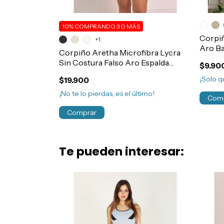
10%
COMPRANDO 3 O MÁS
vo Algodón y
Corpiñ
+1
rt.2016
Aro Ba
Corpiño Aretha Microfibra Lycra
Art.5
Sin Costura Falso Aro Espalda
$9.90
Deportiva Art.608
¡Solo 
$19.900
¡No te lo pierdas, es el último!
Com
Comprar
Te pueden interesar: