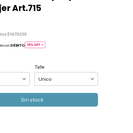
er Art.715
stos
$14.793,39
rés con
DÉBITO
Talle