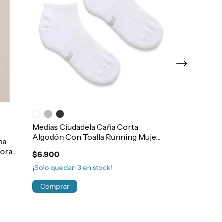
Medias Ciudadela Caña Corta
Bombacha Cic
Algodón Con Toalla Running Mujer
Sin Costura E
ha
Art.3432
Art.1614
tora
$6.900
$16.900
555
¡Solo quedan
3
en stock!
¡No te lo pierdas
Comprar
Comprar