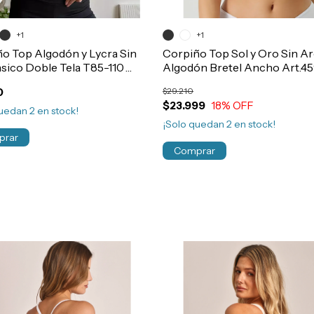
+1
+1
o Top Algodón y Lycra Sin
Corpiño Top Sol y Oro Sin A
sico Doble Tela T85-110
Algodón Bretel Ancho Art.4
700
0
$29.210
$23.999
18
% OFF
quedan
2
en stock!
¡Solo quedan
2
en stock!
prar
Comprar