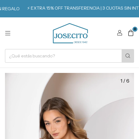
⚡️ EXTRA 15% OFF TRANSFERENCIA | 3 CUOTAS SIN INTER
REGALO
0
1
/
6