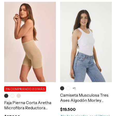
+1
5%
COMPRANDO 2 O MÁS
Camiseta Musculosa Tres
Ases Algodón Morley
Faja Pierna Corta Aretha
Elastizada Mujer Art.200
Microfibra Reductora
$19.500
Modelante Post Parto-