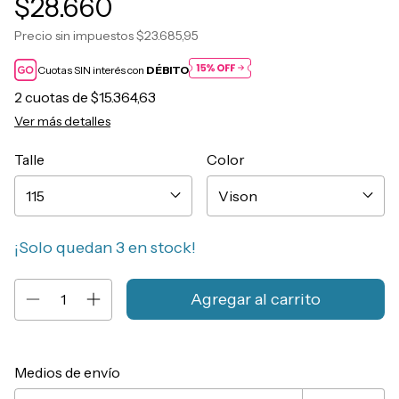
$28.660
Precio sin impuestos
$23.685,95
Cuotas SIN interés con
DÉBITO
2
cuotas de
$15.364,63
Ver más detalles
Talle
Color
¡Solo quedan
3
en stock!
Entregas para el CP:
Cambiar CP
Medios de envío