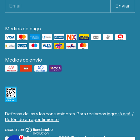
Medios de pago
Medios de envío
Defensa de las y los consumidores. Para reclamos
ingresá acá.
/
Botón de arrepentimiento
Copyright Casa Josecito - 2026. Todos los derechos
2