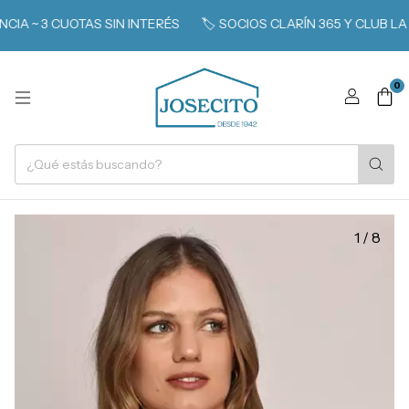
 ~ 3 CUOTAS SIN INTERÉS
🏷️ SOCIOS CLARÍN 365 Y CLUB LA N
0
1
/
8