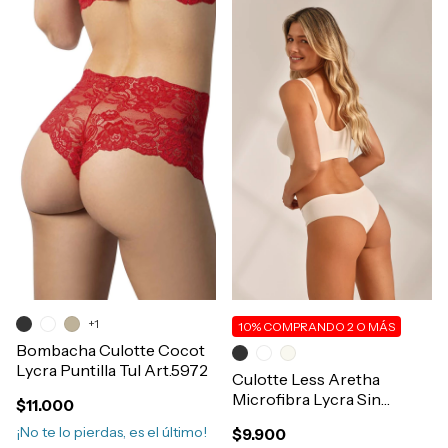
+1
10%
COMPRANDO 2 O MÁS
Bombacha Culotte Cocot
Lycra Puntilla Tul Art.5972
Culotte Less Aretha
Microfibra Lycra Sin
$11.000
Costura No Marca Art.1272
¡No te lo pierdas, es el último!
$9.900