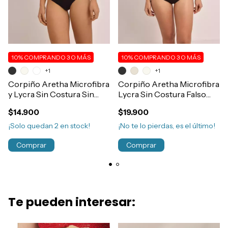
10%
COMPRANDO 3 O MÁS
10%
COMPRANDO 3 O MÁS
+1
+1
Corpiño Aretha Microfibra
Corpiño Aretha Microfibra
y Lycra Sin Costura Sin
Lycra Sin Costura Falso
Aro Falso Aro Bretel Fino
Aro Espalda Deportiva
$14.900
$19.900
Regulable Art.607
Art.608
¡Solo quedan
2
en stock!
¡No te lo pierdas, es el último!
Comprar
Comprar
Te pueden interesar: