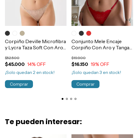
Corpiño Deville Microfibra
Conjunto Mele Encaje
y Lycra Taza Soft Con Aro y
Corpiño Con Aro y Tanga
Base Art.550
Regulable Mujer Art.1996
$52.500
$19.900
$45.000
14
% OFF
$16.150
19
% OFF
¡Solo quedan
2
en stock!
¡Solo quedan
3
en stock!
Comprar
Comprar
Te pueden interesar: