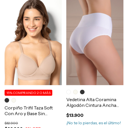
15%
COMPRANDO 2 O MÁS
Vedetina Alta Coramina
Algodón Cintura Ancha
Corpiño Trifil Taza Soft
Doble Art.380
Con Aro y Base Sin
$13.900
Costura Art.1925
¡No te lo pierdas, es el último!
$32.900