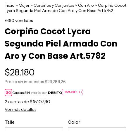
Inicio
>
Mujer
>
Corpiños y Conjuntos
>
Con Aro
>
Corpiño Cocot
Lycra Segunda Piel Armado Con Aro y Con Base Art.5782
+360 vendidos
Corpiño Cocot Lycra
Segunda Piel Armado Con
Aro y Con Base Art.5782
$28.180
Precio sin impuestos
$23.289,26
Cuotas SIN interés con
DÉBITO
2
cuotas de
$15.107,30
Ver más detalles
Talle
Color