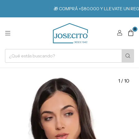
🎁 COMPRÁ +$80.000 Y LLEVATE UN REGAL
0
1
/
10