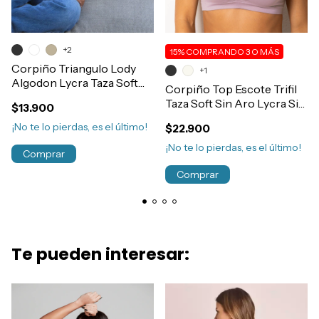
+2
15%
COMPRANDO 3 O MÁS
Corpiño Triangulo Lody
+1
Algodon Lycra Taza Soft
Corpiño Top Escote Trifil
Sin Aro Art.939
Taza Soft Sin Aro Lycra Sin
$13.900
Costura Art.3294
¡No te lo pierdas, es el último!
$22.900
¡No te lo pierdas, es el último!
Comprar
Comprar
Te pueden interesar: