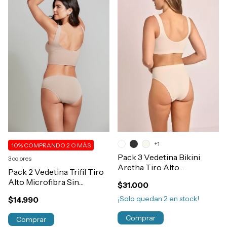
+1
10%
COMPRANDO 2 O MÁS
Pack 3 Vedetina Bikini
3 colores
Aretha Tiro Alto
Pack 2 Vedetina Trifil Tiro
Microfibra y Lycra Sin
Alto Microfibra Sin
$31.000
Costura Art.633
Costura Art.1971
¡Solo quedan
2
en stock!
$14.990
Comprar
Comprar