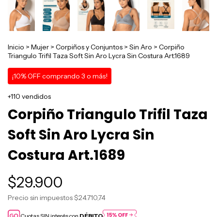
Inicio
>
Mujer
>
Corpiños y Conjuntos
>
Sin Aro
>
Corpiño
Triangulo Trifil Taza Soft Sin Aro Lycra Sin Costura Art.1689
¡10% OFF comprando 3 o más!
+110 vendidos
Corpiño Triangulo Trifil Taza
Soft Sin Aro Lycra Sin
Costura Art.1689
$29.900
Precio sin impuestos
$24.710,74
Cuotas SIN interés con
DÉBITO