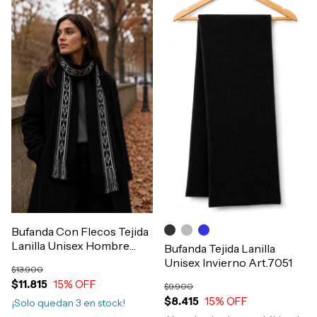
Bufanda Con Flecos Tejida
Lanilla Unisex Hombre
Bufanda Tejida Lanilla
Mujer Art.7204
Unisex Invierno Art.7051
$13.900
$11.815
15
% OFF
$9.900
$8.415
15
% OFF
¡Solo quedan
3
en stock!