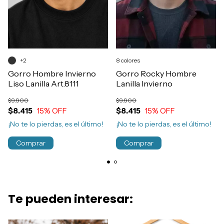
+2
8 colores
Gorro Hombre Invierno
Gorro Rocky Hombre
Liso Lanilla Art.8111
Lanilla Invierno
$9.900
$9.900
$8.415
15
% OFF
$8.415
15
% OFF
¡No te lo pierdas, es el último!
¡No te lo pierdas, es el último!
Comprar
Comprar
Te pueden interesar: