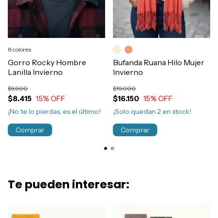
8 colores
Gorro Rocky Hombre
Bufanda Ruana Hilo Mujer
Lanilla Invierno
Invierno
$9.900
$19.000
$8.415
15
% OFF
$16.150
15
% OFF
¡No te lo pierdas, es el último!
¡Solo quedan
2
en stock!
Comprar
Comprar
Te pueden interesar: