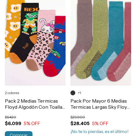
2 colores
+1
Pack 2 Medias Termicas
Pack Por Mayor 6 Medias
Floyd Algodón Con Toalla
Termicas Largas Sky Floyd
Niños Art.55
Hombre Lisas Art.1418
$6.420
$29.900
$6.099
5
% OFF
$28.405
5
% OFF
¡No te lo pierdas, es el último!
Comprar