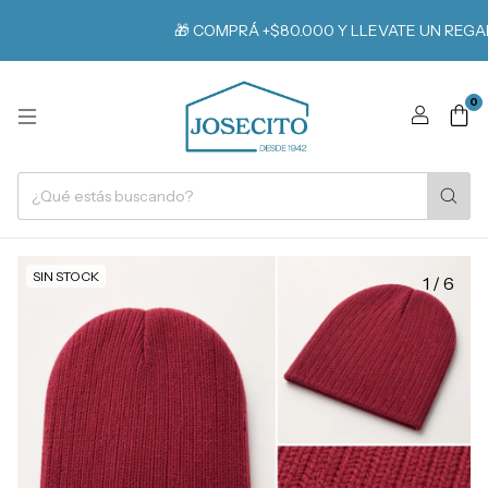
🎁 COMPRÁ +$80.000 Y LLEVATE UN REGALO
0
SIN STOCK
1
/
6