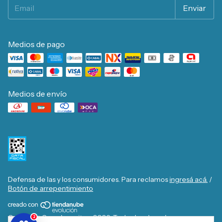
Medios de pago
Medios de envío
Defensa de las y los consumidores. Para reclamos
ingresá acá.
/
Botón de arrepentimiento
Copyright Casa Josecito - 2026. Todos los derechos
2