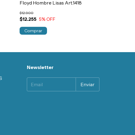
Floyd Hombre Lisas Art.1418
Floyd Hombre 
$12.900
$16.900
$12.255
5
% OFF
$16.055
5
% 
¡Solo quedan
2
Comprar
Comprar
Newsletter
S