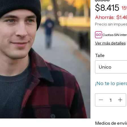
$8.415
15
Ahorrás:
$1.4
Precio sin impue
Cuotas SIN inte
Ver más detalles
Talle
¡No te lo pier
Entregas para el 
Medios de enví