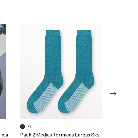
+1
+1
mica
Pack 2 Medias Termicas Largas Sky
Pack 3 Medias