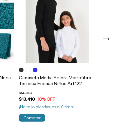
Calza Chupin 
Tiro Medio C
l Nena
Camiseta Media Polera Microfibra
Art.2911
Termica Frisada Niños Art.122
$11.000
$14.900
$13.410
10
% OFF
¡No te lo pierdas, es el último!
Comprar