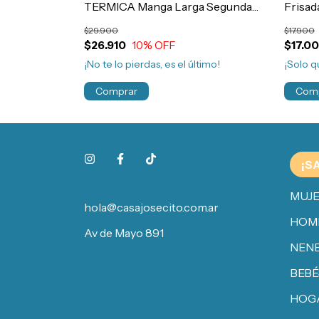
mbre Art.108
TERMICA Manga Larga Segunda
Frisad
Piel Hombre Art.11945
Art.2
$29.900
$17.900
$26.910
10
% OFF
$17.0
¡No te lo pierdas, es el último!
¡Solo 
Comprar
Com
¡S
MUJ
hola@casajosecito.com.ar
HOM
Av de Mayo 891
NENE
BEBÉ
HOG