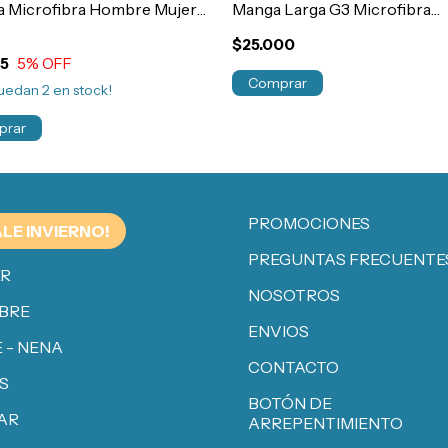
a Microfibra Hombre Mujer
Manga Larga G3 Microfibra
930
Deportiva Hombre Art.4015
$25.000
05
5
% OFF
Comprar
quedan
2
en stock!
prar
PROMOCIONES
ALE INVIERNO!
PREGUNTAS FRECUENTE
ER
NOSOTROS
BRE
ENVIOS
 - NENA
CONTACTO
S
BOTÓN DE
AR
ARREPENTIMIENTO