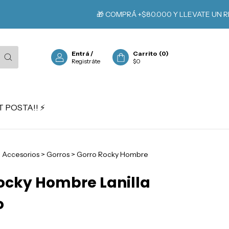
🎁 COMPRÁ +$80.000 Y LLEVATE UN REGALO
Entrá
/
Carrito
(
0
)
Registráte
$0
 POSTA!! ⚡️
>
Accesorios
>
Gorros
>
Gorro Rocky Hombre
ocky Hombre Lanilla
o