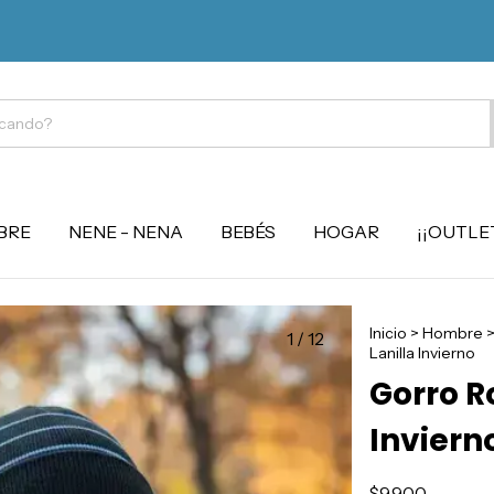
BRE
NENE - NENA
BEBÉS
HOGAR
¡¡OUTLET
Inicio
>
Hombre
1
/
12
Lanilla Invierno
Gorro R
Inviern
$9.900