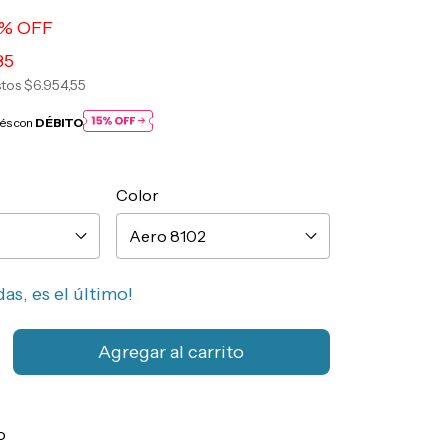
% OFF
85
stos
$6.954,55
rés con
DÉBITO
Color
das, es el último!
CP:
Cambiar CP
o