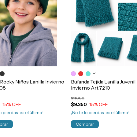
+1
Rocky Niños Lanilla Invierno
Bufanda Tejida Lanilla Juveni
108
Invierno Art.7210
$11.000
15
% OFF
$9.350
15
% OFF
o pierdas, es el último!
¡No te lo pierdas, es el último!
prar
Comprar