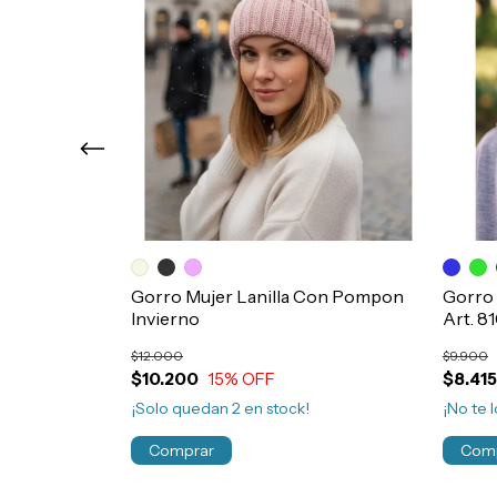
ma Térmicas
Gorro Mujer Lanilla Con Pompon
Gorro 
jer Art.5001
Invierno
Art. 8
$12.000
$9.900
$10.200
15
% OFF
$8.415
¡Solo quedan
2
en stock!
¡No te l
Comprar
Com