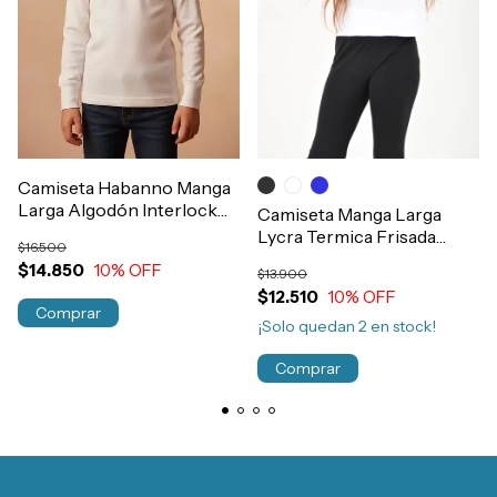
Camiseta Habanno Manga
Larga Algodón Interlock
Camiseta Manga Larga
Termica Niños T2 al 14
Lycra Termica Frisada
$16.500
Art.513
Invierno Niños Art.2941
$14.850
10
% OFF
$13.900
$12.510
10
% OFF
Comprar
¡Solo quedan
2
en stock!
Comprar