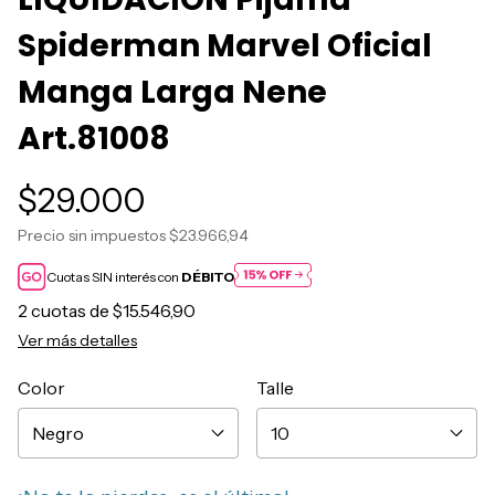
Spiderman Marvel Oficial
Manga Larga Nene
Art.81008
$29.000
Precio sin impuestos
$23.966,94
Cuotas SIN interés con
DÉBITO
2
cuotas de
$15.546,90
Ver más detalles
Color
Talle