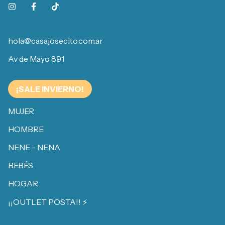
hola@casajosecito.com.ar
Av de Mayo 891
¡SALE INVIERNO!
MUJER
HOMBRE
NENE - NENA
BEBÉS
HOGAR
¡¡OUTLET POSTA!! ⚡️