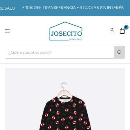
⚡️ 10% OFF TRANSFERENCIA ~ 3 CUOTAS SIN INTERÉS

EGALO
0