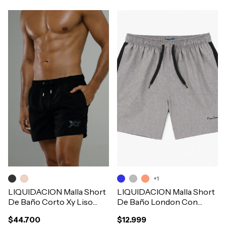
+1
LIQUIDACION Malla Short
LIQUIDACION Malla Short
De Baño Corto Xy Liso
De Baño London Con
Con Bolsillos Hombre
Bolsillos y Suspensor
$44.700
$12.999
Art.702
Hombre Art.512