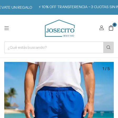
⚡️ 10% OFF TRANSFERENCIA ~ 3 CUOTAS SIN INTER
E UN REGALO
0
1
/
5