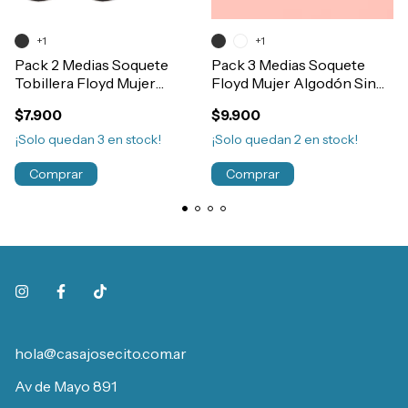
+1
+1
Pack 2 Medias Soquete
Pack 3 Medias Soquete
Tobillera Floyd Mujer
Floyd Mujer Algodón Sin
Algodón Puño Soft Art.2
Toalla Liso Art.8
$7.900
$9.900
¡Solo quedan
3
en stock!
¡Solo quedan
2
en stock!
Comprar
Comprar
hola@casajosecito.com.ar
Av de Mayo 891