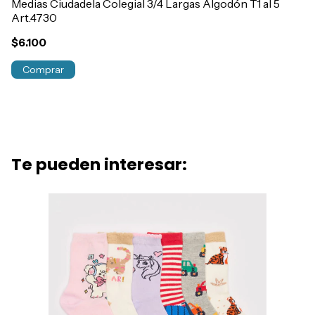
Medias Ciudadela Colegial 3/4 Largas Algodón T1 al 5
Pa
Art.4730
al
$6.100
$
¡N
Comprar
Te pueden interesar: