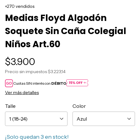
+270 vendidos
Medias Floyd Algodón
Soquete Sin Caña Colegial
Niños Art.60
$3.900
Precio sin impuestos
$3.223,14
Cuotas SIN interés con
DÉBITO
Ver más detalles
Talle
Color
¡Solo quedan
3
en stock!