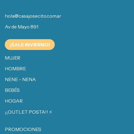
hola@casajosecito.com.ar
Av de Mayo 891
¡SALE INVIERNO!
MUJER
HOMBRE
NENE - NENA
BEBÉS
HOGAR
¡¡OUTLET POSTA!! ⚡️
PROMOCIONES