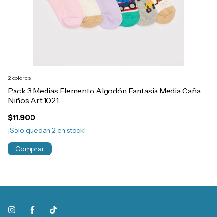
2 colores
Pack 3 Medias Elemento Algodón Fantasia Media Caña
Co
Niños Art.1021
N
$11.900
$
¡Solo quedan
2
en stock!
¡N
Comprar