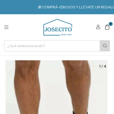
🎁 COMPRÁ +$80.000 Y LLEVATE UN REGALO
0
1
/
4