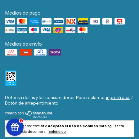
Medios de pago
Medios de envío
Defensa de las y los consumidores. Para reclamos
ingresá acá.
/
Botón de arrepentimiento
Copyright Casa Josecito - 2026. Todos los derechos
2
Al navegar por este sitio
aceptás el uso de cookies
para agilizar tu
reservados.
experiencia de compra.
Entendido