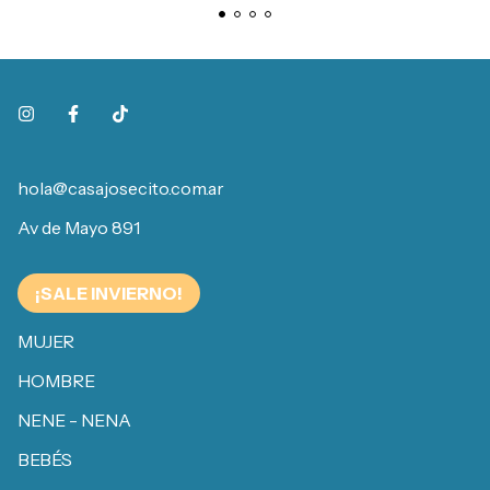
hola@casajosecito.com.ar
Av de Mayo 891
¡SALE INVIERNO!
MUJER
HOMBRE
NENE - NENA
BEBÉS