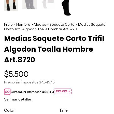
Inicio
>
Hombre
>
Medias
>
Soquete Corto
>
Medias Soquete
Corto Trifil Algodon Toalla Hombre Art.8720
Medias Soquete Corto Trifil
Algodon Toalla Hombre
Art.8720
$5.500
Precio sin impuestos
$4.545,45
Cuotas SIN interés con
DÉBITO
Ver más detalles
Color
Talle