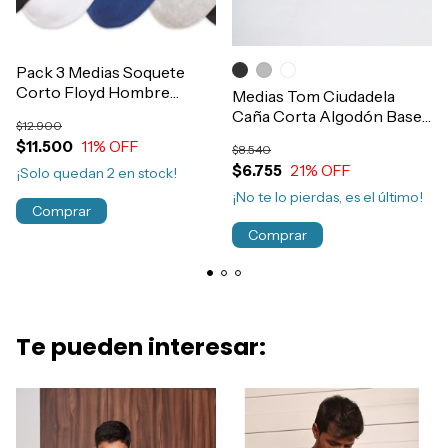
Pack 3 Medias Soquete
Corto Floyd Hombre
Medias Tom Ciudadela
Algodón Toalla Con Raya
Caña Corta Algodón Base
$12.900
Art.1420
Toalla Art.6432
$11.500
11
% OFF
$8.540
$6.755
21
% OFF
¡Solo quedan
2
en stock!
¡No te lo pierdas, es el último!
Comprar
Comprar
Te pueden interesar: