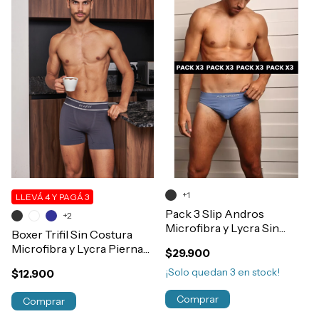
+1
LLEVÁ 4 Y PAGÁ 3
Pack 3 Slip Andros
+2
Microfibra y Lycra Sin
Boxer Trifil Sin Costura
Costura Art.5009
Microfibra y Lycra Pierna
$29.900
Media Hombre Art.643
¡Solo quedan
3
en stock!
$12.900
Comprar
Comprar