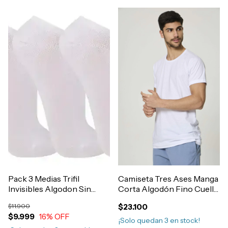
Pack 3 Medias Trifil
Camiseta Tres Ases Manga
Invisibles Algodon Sin
Corta Algodón Fino Cuello
Toalla Art.7064
Redondo Art.76
$11.900
$23.100
$9.999
16
% OFF
¡Solo quedan
3
en stock!