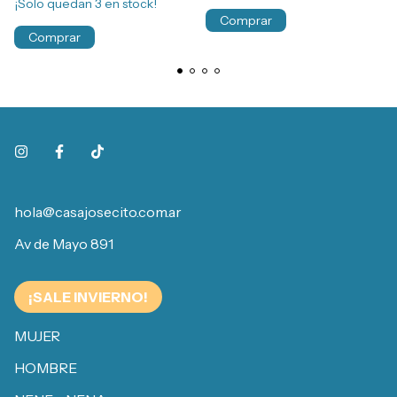
¡Solo quedan
3
en stock!
Comprar
Comprar
hola@casajosecito.com.ar
Av de Mayo 891
¡SALE INVIERNO!
MUJER
HOMBRE