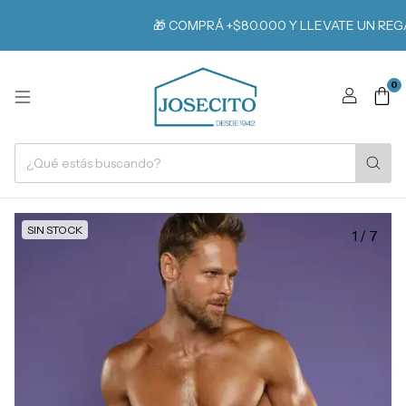
🎁 COMPRÁ +$80.000 Y LLEVATE UN REGAL
0
SIN STOCK
1
/
7