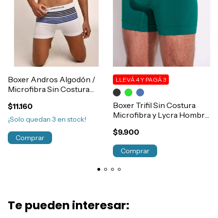
Boxer Andros Algodón /
LLEVÁ 4 Y PAGÁ 3
Microfibra Sin Costura
Multi Rayado Art.5244/45
Boxer Trifil Sin Costura
$11.160
Microfibra y Lycra Hombre
¡Solo quedan
3
en stock!
Art.4182
$9.900
Comprar
Comprar
Te pueden interesar: