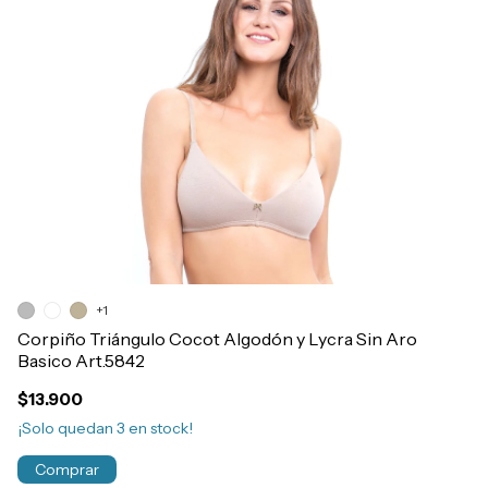
+1
Corpiño Triángulo Cocot Algodón y Lycra Sin Aro
Co
Basico Art.5842
T
$13.900
$
¡Solo quedan
3
en stock!
¡S
Comprar