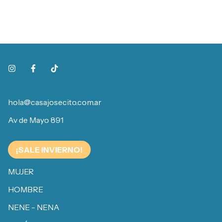
hola@casajosecito.com.ar
Av de Mayo 891
¡SALE INVIERNO!
MUJER
HOMBRE
NENE - NENA