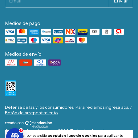
Medios de pago
Medios de envío
Defensa de las y los consumidores. Para reclamos
ingresá acá.
/
Botón de arrepentimiento
Copyright Casa Josecito - 2026. Todos los derechos
2
Al navegar por este sitio
aceptás el uso de cookies
para agilizar tu
reservados.