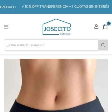
⚡️ 10% OFF TRANSFERENCIA ~ 3 CUOTAS SIN INTERÉS

EGALO
0