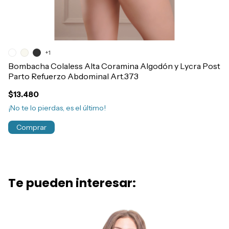
+1
Bombacha Colaless Alta Coramina Algodón y Lycra Post
Co
Parto Refuerzo Abdominal Art.373
Ar
$13.480
$
¡No te lo pierdas, es el último!
¡S
Comprar
Te pueden interesar: