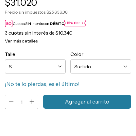
$31.020
Precio sin impuestos
$25.636,36
Cuotas SIN interés con
DÉBITO
3
cuotas sin interés de
$10.340
Ver más detalles
Talle
Color
¡No te lo pierdas, es el último!
Entregas para el CP:
Cambiar CP