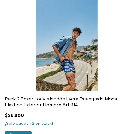
Pack 2 Boxer Lody Algodón Lycra Estampado Moda
Elastico Exterior Hombre Art.914
P
El
$26.900
$
¡Solo quedan
2
en stock!