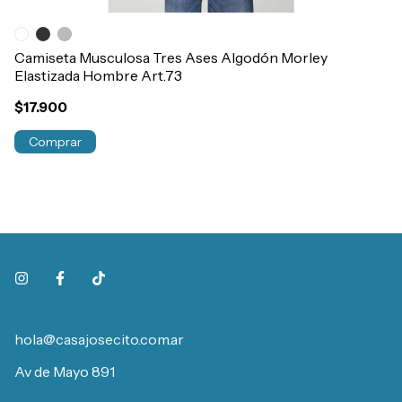
Camiseta Musculosa Tres Ases Algodón Morley
Me
Elastizada Hombre Art.73
Ar
$17.900
$
Comprar
hola@casajosecito.com.ar
Av de Mayo 891