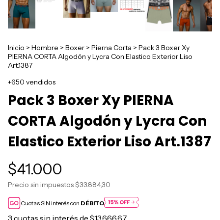
Inicio
>
Hombre
>
Boxer
>
Pierna Corta
>
Pack 3 Boxer Xy
PIERNA CORTA Algodón y Lycra Con Elastico Exterior Liso
Art.1387
+650 vendidos
Pack 3 Boxer Xy PIERNA
CORTA Algodón y Lycra Con
Elastico Exterior Liso Art.1387
$41.000
Precio sin impuestos
$33.884,30
Cuotas SIN interés con
DÉBITO
3
cuotas sin interés de
$13.666,67