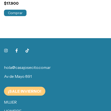
$17.900
$
¡S
Comprar
hola@casajosecito.com.ar
Av de Mayo 891
¡SALE INVIERNO!
MUJER
HOMBRE