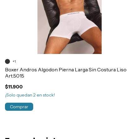
+1
Pa
El
Boxer Andros Algodon Pierna Larga Sin Costura Liso
Art.5015
$
$11.900
¡Solo quedan
2
en stock!
Comprar