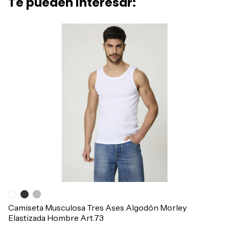
Te pueden interesar:
Camiseta Musculosa Tres Ases Algodón Morley
Me
Elastizada Hombre Art.73
Ar