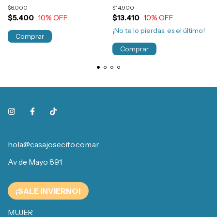
Algodón Interlock Art.730
Niños Art.122
$6.000
$14.900
$5.400
10
% OFF
$13.410
10
% OFF
¡No te lo pierdas, es el último!
Comprar
Comprar
hola@casajosecito.com.ar
Av de Mayo 891
¡SALE INVIERNO!
MUJER