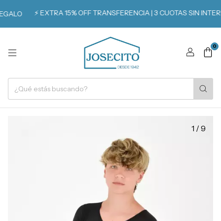
⚡️ EXTRA 15% OFF TRANSFERENCIA | 3 CUOTAS SIN INTERÉS
GALO
0
1
/
9