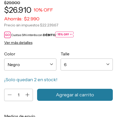
$29.900
$26.910
10
% OFF
Ahorrás:
$2.990
Precio sin impuestos
$22.239,67
Cuotas SIN interés con
DÉBITO
Ver más detalles
Color
Talle
¡Solo quedan
2
en stock!
Entregas para el CP:
Cambiar CP
Medios de envío