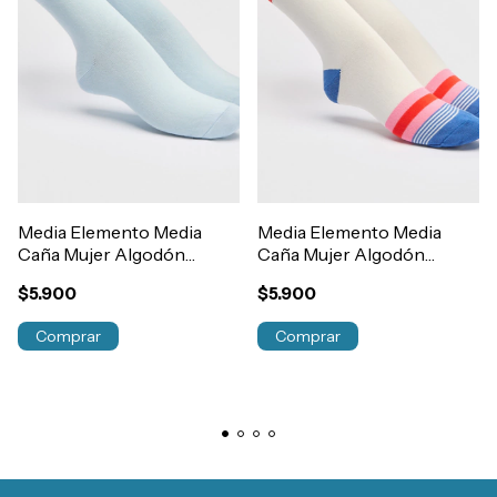
Media Elemento Media
Media Elemento Media
Caña Mujer Algodón
Caña Mujer Algodón
Fantasía Estampada
Rayada Art.200
$5.900
$5.900
Art.202
Comprar
Comprar