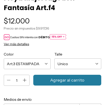
Fantasía Art.f4
$12.000
Precio sin impuestos
$9.917,36
Cuotas SIN interés con
DÉBITO
Ver más detalles
Color
Talle
Entregas para el CP:
Cambiar CP
Medios de envío