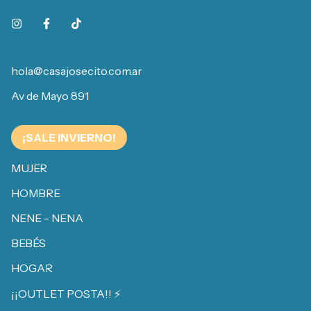
hola@casajosecito.com.ar
Av de Mayo 891
¡SALE INVIERNO!
MUJER
HOMBRE
NENE - NENA
BEBÉS
HOGAR
¡¡OUTLET POSTA!! ⚡️