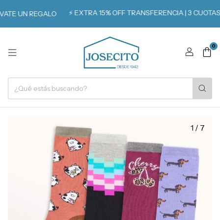
⚡️ EXTRA 15% OFF TRANSFERENCIA | 3 CUOTAS SIN
E UN REGALO
0
1
/
7