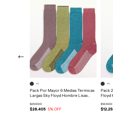
+1
+1
estir Media
Pack Por Mayor 6 Medias Termicas
Pack 2
ino Hombre
Largas Sky Floyd Hombre Lisas
Floyd 
Art.1418
$29.900
$12.900
$28.405
5
% OFF
$12.25