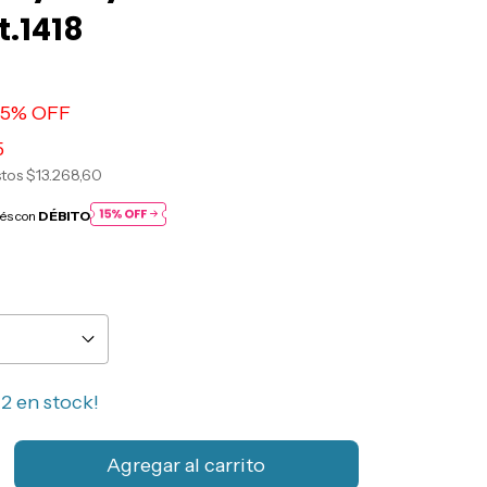
t.1418
5
% OFF
5
stos
$13.268,60
rés con
DÉBITO
n
2
en stock!