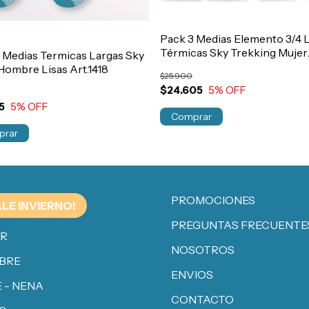
Pack 3 Medias Elemento 3/4 
Térmicas Sky Trekking Mujer
 Medias Termicas Largas Sky
Art.720
Hombre Lisas Art.1418
$25.900
$24.605
5
% OFF
5
5
% OFF
Comprar
prar
PROMOCIONES
ALE INVIERNO!
PREGUNTAS FRECUENTE
ER
NOSOTROS
BRE
ENVIOS
 - NENA
CONTACTO