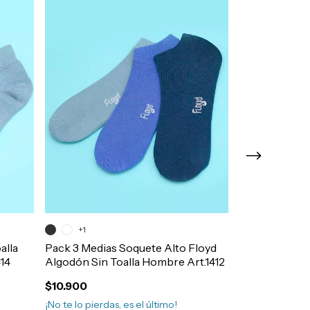
SIN STOCK
+1
Pack 2 Media
Floyd Mujer Sk
alla
Pack 3 Medias Soquete Alto Floyd
14
Algodón Sin Toalla Hombre Art.1412
$10.500
$9.985
5
% O
$10.900
¡No te lo pierdas, es el último!