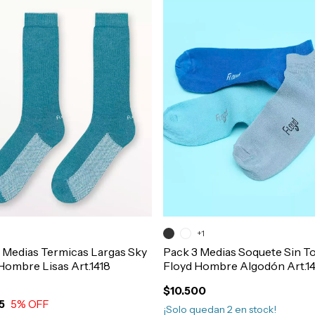
+1
 Medias Termicas Largas Sky
Pack 3 Medias Soquete Sin To
Hombre Lisas Art.1418
Floyd Hombre Algodón Art.14
$10.500
5
5
% OFF
¡Solo quedan
2
en stock!