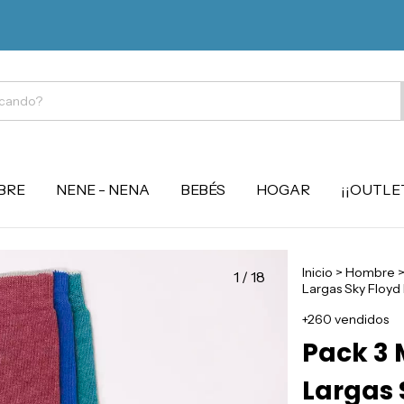

BRE
NENE - NENA
BEBÉS
HOGAR
¡¡OUTLET
Inicio
>
Hombre
1
/
18
Largas Sky Floyd 
+260 vendidos
Pack 3 
Largas