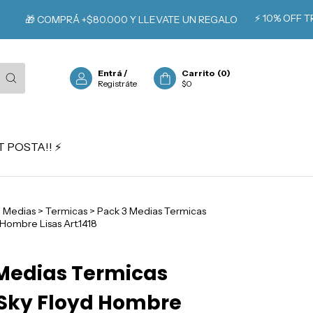
⚡️ 10% OFF TRANSF
 COMPRÁ +$80.000 Y LLEVATE UN REGALO
Entrá
/
Carrito
(
0
)
Registráte
$0
 POSTA!! ⚡️
>
Medias
>
Termicas
>
Pack 3 Medias Termicas
Hombre Lisas Art.1418
Medias Termicas
 Sky Floyd Hombre