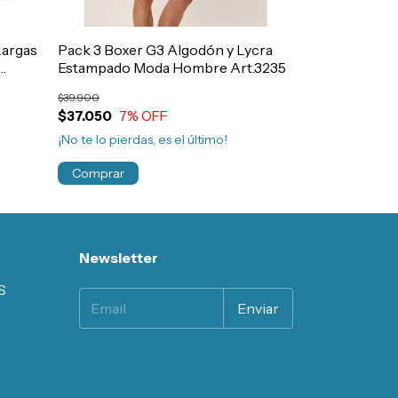
Largas
Pack 3 Boxer G3 Algodón y Lycra
Pack 3 Media
Estampado Moda Hombre Art.3235
Floyd Hombre 
$39.900
$15.990
$37.050
7
% OFF
$15.191
5
% OF
¡No te lo pierdas, es el último!
Comprar
Newsletter
S