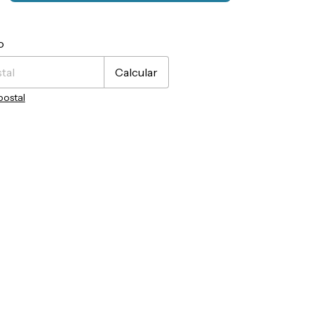
CP:
Cambiar CP
o
Calcular
postal