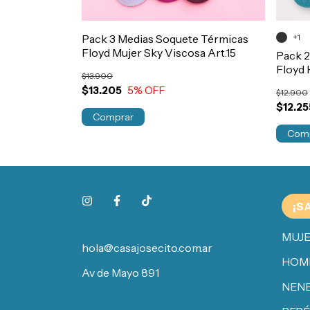
 Térmicas
Pack 3 Medias Soquete Térmicas
+1
Art.19
Floyd Mujer Sky Viscosa Art.15
Pack 2
Floyd 
$13.900
$13.205
5
% OFF
$12.900
$12.25
Comprar
Com
¡S
MUJ
hola@casajosecito.com.ar
HOM
Av de Mayo 891
NENE