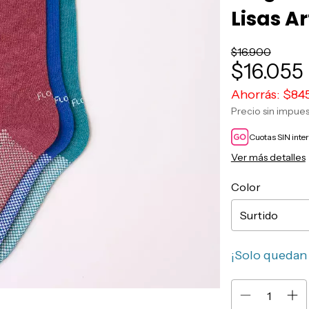
Lisas Ar
$16.900
$16.055
Ahorrás:
$84
Precio sin impue
Cuotas SIN inte
Ver más detalles
Color
¡Solo queda