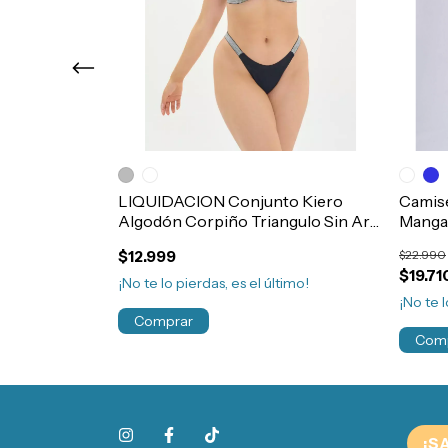
ga Larga
LIQUIDACION Conjunto Kiero
Camise
ey Mujer
Algodón Corpiño Triangulo Sin Aro
Manga
y Colaless Tiro V Art.604
Niños 
$12.999
$22.990
$19.71
¡No te lo pierdas, es el último!
timo!
¡No te l
Comprar
Com
¡S