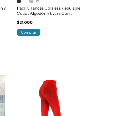
+2
n y
Pack 3 Tangas Colaless Regulable
LIQUIDACION
Cocot Algodón y Lycra Con
Segunda Piel
Elastico Art.5606
Laser Art.619
$21.000
$2.999
Comprar
Comprar