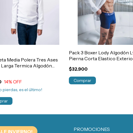
Pack 3 Boxer Lody Algodón L
Pierna Corta Elastico Exterio
ta Media Polera Tres Ases
Hombre Art.742
 Larga Termica Algodón
$32.900
Art.608
Comprar
0
14
% OFF
o pierdas, es el último!
prar
PROMOCIONES
ALE INVIERNO!