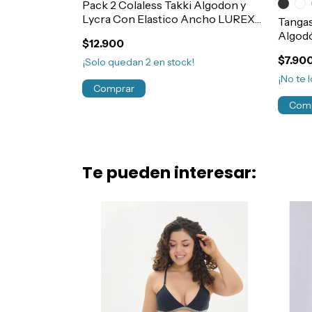
s Regulable
Pack 2 Colaless Takki Algodon y
063
Lycra Con Elastico Ancho LUREX
Tangas
Art.4070
Algodó
$12.900
Art.5
$7.90
¡Solo quedan
2
en stock!
¡No te l
Comprar
Com
Te pueden interesar: