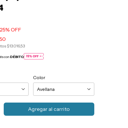
4
25
% OFF
250
stos
$13.016,53
rés con
DÉBITO
Color