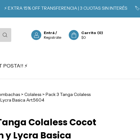
RA 15% OFF TRANSFERENCIA | 3 CUOTAS SIN INTERÉS
🏷️ SOCIO
Entrá
/
Carrito
(
0
)
Registráte
$0
 POSTA!! ⚡️
ombachas
>
Colaless
>
Pack 3 Tanga Colaless
Lycra Basica Art.5604
Tanga Colaless Cocot
 y Lycra Basica