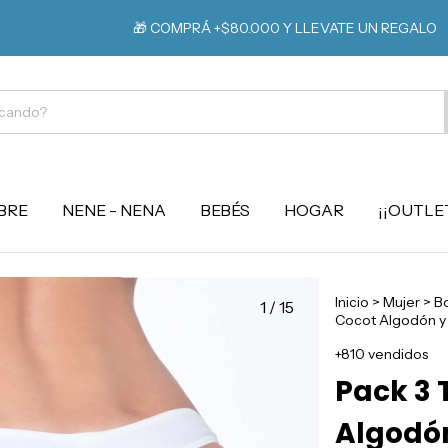
⚡️ EXT
🎁 COMPRÁ +$80.000 Y LLEVATE UN REGALO
BRE
NENE - NENA
BEBÉS
HOGAR
¡¡OUTLET
Inicio
>
Mujer
>
B
1
/
15
Cocot Algodón y 
+810 vendidos
Pack 3 
Algodón