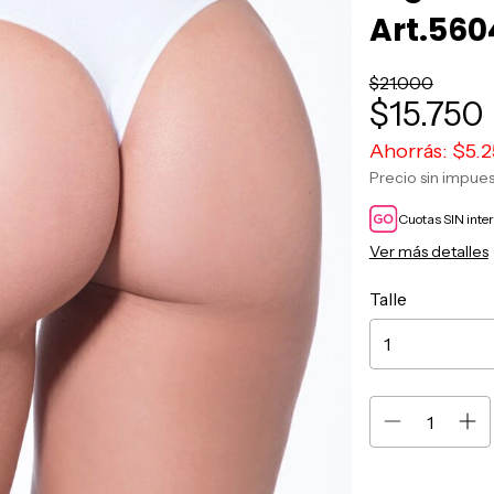
Art.560
$21.000
$15.750
Ahorrás:
$5.
Precio sin impue
Cuotas SIN inte
Ver más detalles
Talle