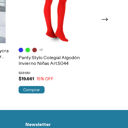
ycra
+7
r
Panty Stylo Colegial Algodón
Camiseta Tre
Invierno Niñas Art.5044
Larga Termica
$23.130
$20.900
$19.661
15
% OFF
$17.910
14
% 
Comprar
Comprar
Newsletter