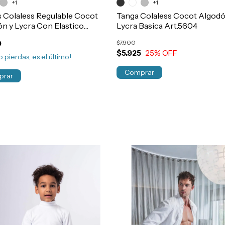
+1
+1
 Colaless Regulable Cocot
Tanga Colaless Cocot Algodó
n y Lycra Con Elastico
Lycra Basica Art.5604
606
0
$7.900
$5.925
25
% OFF
o pierdas, es el último!
Comprar
prar