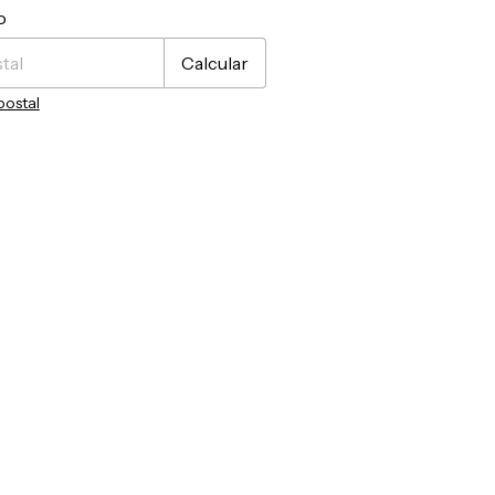
CP:
Cambiar CP
o
Calcular
postal