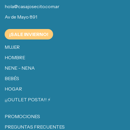
hola@casajosecito.com.ar
Av de Mayo 891
¡SALE INVIERNO!
MUJER
HOMBRE
NENE - NENA
BEBÉS
HOGAR
¡¡OUTLET POSTA!! ⚡️
PROMOCIONES
PREGUNTAS FRECUENTES