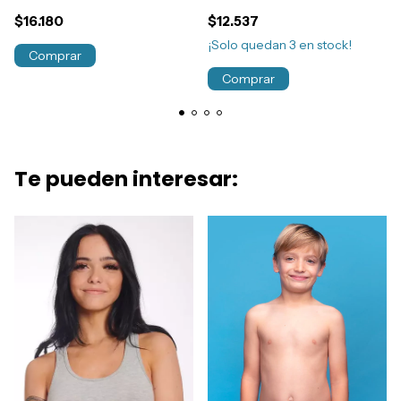
Algodón T1 al 5 Art.4730
Escolar Colegial T1 al 4
$16.180
$12.537
Art.72
¡Solo quedan
3
en stock!
Comprar
Comprar
Te pueden interesar: