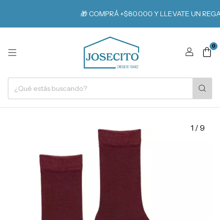
🎁 COMPRÁ +$80.000 Y LLEVATE UN REGAL
0
1
/
9