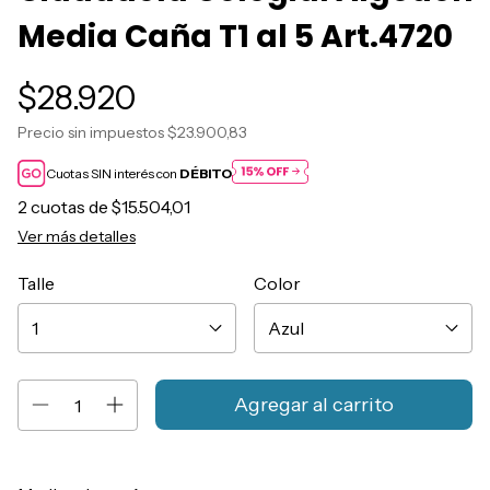
Media Caña T1 al 5 Art.4720
$28.920
Precio sin impuestos
$23.900,83
Cuotas SIN interés con
DÉBITO
2
cuotas de
$15.504,01
Ver más detalles
Talle
Color
Entregas para el CP:
Cambiar CP