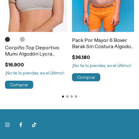
Pack Por Mayor 6 Boxer
Barak Sin Costura Algodon
Corpiño Top Deportivo
y Lycra Liso Nene T4-10
Mumi Algodón Lycra
$36.180
Art.101
Juvenil Nena T10-18 Años
$16.900
¡No te lo pierdas, es el último!
Art.2004
¡No te lo pierdas, es el último!
Comprar
Comprar