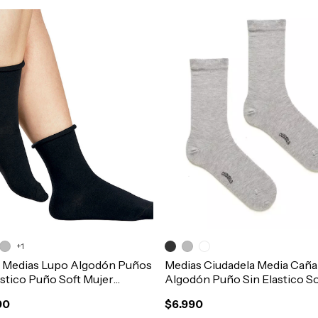
+1
3 Medias Lupo Algodón Puños
Medias Ciudadela Media Caña
astico Puño Soft Mujer
Algodón Puño Sin Elastico So
75
Mujer Art.3079
90
$6.990