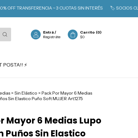
FF TRANSFERENCIA ~ 3 CUOTAS SIN INTERÉS
🏷️ SOCIOS CLARÍN 
Entrá
/
Carrito
(
0
)
Registráte
$0
 POSTA!! ⚡️
edias
>
Sin Elástico
>
Pack Por Mayor 6 Medias
os Sin Elastico Puño Soft MUJER Art.1275
r Mayor 6 Medias Lupo
 Puños Sin Elastico