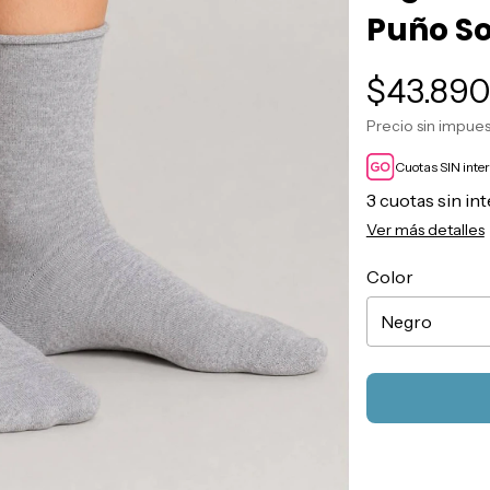
Puño So
$43.89
Precio sin impue
Cuotas SIN inte
3
cuotas sin in
Ver más detalles
Color