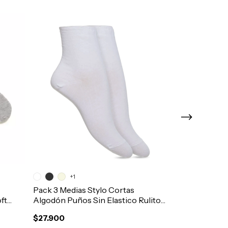
+1
Pack 3 Medias Stylo Cortas
Corpiño Top 
ft
Algodón Puños Sin Elastico Rulito
Bretel Fino J
Mujer Art.1343
$27.900
$12.900