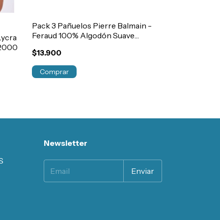
Pack 3 Pañuelos Pierre Balmain -
Pack 3 Media
Feraud 100% Algodón Suave
Térmicas Ref
Lycra
Art.m444
Mujer Art.13
.2000
$13.900
$28.040
Comprar
Comprar
Newsletter
S