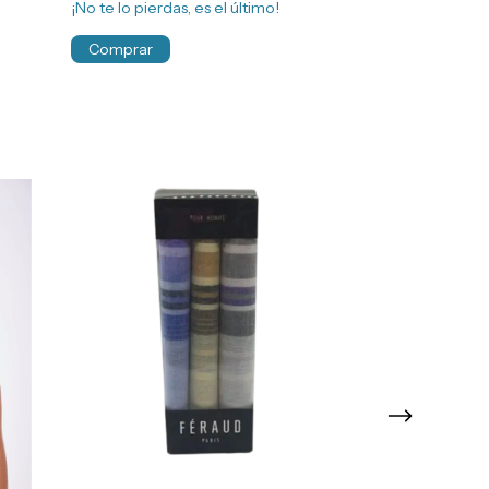
¡No te lo pierdas, es el último!
¡No te lo pierdas
Comprar
Comprar