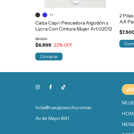
+1
2 Pila
AA Par
Osito Gamise
Calza Capri Pescadora Algodón y
ebe Art.705
Lycra Con Cintura Mujer Art.02012
$7.50
$8.920
$6.999
22
% OFF
Comprar
¡S
MUJ
hola@casajosecito.com.ar
HOM
Av de Mayo 891
NENE