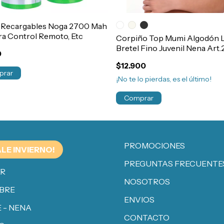
s Recargables Noga 2700 Mah
a Control Remoto, Etc
Corpiño Top Mumi Algodón 
Bretel Fino Juvenil Nena Art
0
$12.900
¡No te lo pierdas, es el último!
Comprar
PROMOCIONES
ALE INVIERNO!
PREGUNTAS FRECUENTE
ER
NOSOTROS
BRE
ENVIOS
 - NENA
CONTACTO