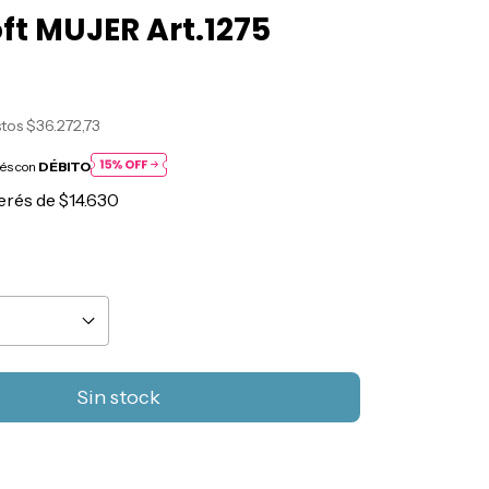
ft MUJER Art.1275
0
stos
$36.272,73
rés con
DÉBITO
terés de
$14.630