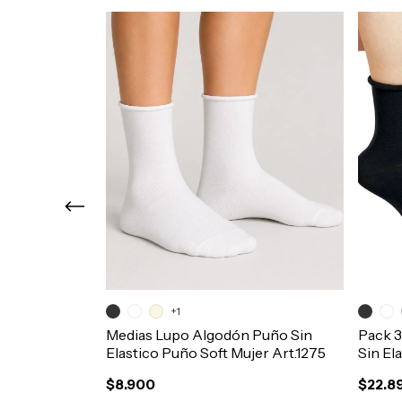
o Dolcisima
+1
e Fino Art.
Medias Lupo Algodón Puño Sin
Pack 
Elastico Puño Soft Mujer Art.1275
Sin El
Art.12
$8.900
$22.8
timo!