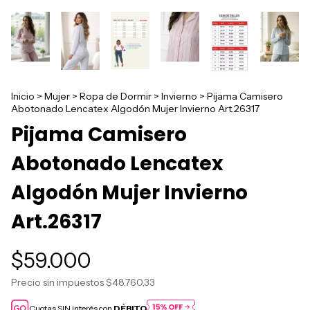
Inicio
>
Mujer
>
Ropa de Dormir
>
Invierno
>
Pijama Camisero
Abotonado Lencatex Algodón Mujer Invierno Art.26317
Pijama Camisero
Abotonado Lencatex
Algodón Mujer Invierno
Art.26317
$59.000
Precio sin impuestos
$48.760,33
Cuotas SIN interés con
DÉBITO