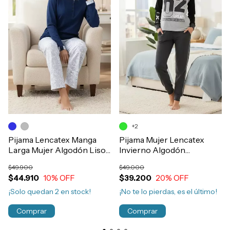
+2
Pijama Lencatex Manga
Pijama Mujer Lencatex
Larga Mujer Algodón Liso
Invierno Algodón
Con Botón Invierno
Estampado Con Babucha
$49.900
$49.000
Art.26328
Art.26316
$44.910
10
% OFF
$39.200
20
% OFF
¡Solo quedan
2
en stock!
¡No te lo pierdas, es el último!
Comprar
Comprar