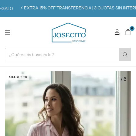
⚡️ EXTRA 15% OFF TRANSFERENCIA | 3 CUOTAS SIN INTERÉS
ALO
0
SIN STOCK
1
/
8