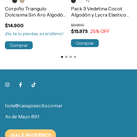
+2
Corpiño Triangulo
Pack 3 Vedetina Cocot
Dolcisima Sin Aro Algodón
Algodón y Lycra Elastico
y Lycra Art.1922
Envivado Suave Art.5600
$14.900
$21.300
$15.975
25
% OFF
¡No te lo pierdas, es el último!
Comprar
Comprar
hola@casajosecito.com.ar
Av de Mayo 891
¡SALE INVIERNO!